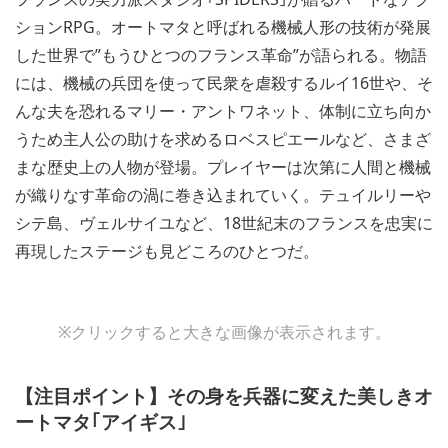
ションRPG。オートマタと呼ばれる機械人形の技術が発展
した世界で”もうひとつのフランス革命”が語られる。物語
には、機械の兵団を使って民衆を虐殺するルイ16世や、そ
んな夫を恐れるマリー・アントワネット、体制に立ち向か
うため主人公の助けを求めるロベスピエールなど、さまざ
まな歴史上の人物が登場。プレイヤーは次第に人間と機械
が織りなす革命の渦に巻き込まれていく。テュイルリーや
シテ島、ヴェルサイユなど、18世紀末のフランスを忠実に
再現したステージも見どころのひとつだ。
View
View
※クリックすると大きな画像が表示されます。
and
and
download
download
image
image
【注目ポイント】その身を兵器に変えた美しきオ
ートマタ｢アイギス｣