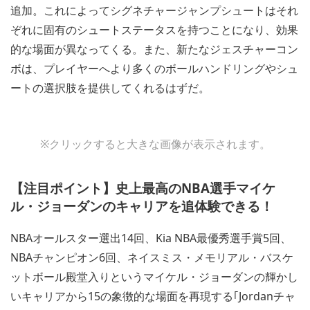
追加。これによってシグネチャージャンプシュートはそれ
ぞれに固有のシュートステータスを持つことになり、効果
的な場面が異なってくる。また、新たなジェスチャーコン
ボは、プレイヤーへより多くのボールハンドリングやシュ
ートの選択肢を提供してくれるはずだ。
View
View
※クリックすると大きな画像が表示されます。
and
and
download
download
image
image
【注目ポイント】史上最高のNBA選手マイケ
ル・ジョーダンのキャリアを追体験できる！
NBAオールスター選出14回、Kia NBA最優秀選手賞5回、
NBAチャンピオン6回、ネイスミス・メモリアル・バスケ
ットボール殿堂入りというマイケル・ジョーダンの輝かし
いキャリアから15の象徴的な場面を再現する｢Jordanチャ