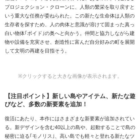
プロジェクション・クローンに、人類の繁栄を取り戻すと
いう重大な任務が委ねられた。この新たな生命体は人類の
生存者を探すため、人の肉体と意識が溶けて固まった真っ
白い物体｢ボイド｣の奥へと向かう。仲間と協力しながら建
物や設備を充実させ、創造性に富んだ自分好みの町を展開
して文明の再建を目指そう。
View
View
※クリックすると大きな画像が表示されます。
and
and
download
download
image
image
【注目ポイント】新しい島やアイテム、新たな遊
びなど、多数の新要素を追加！
復活にあたり、本作にはさまざまな新要素が追加されてい
る。新デザインを含む40以上の島や、起動することで島の
秘密に迫る｢モノリス｣、高い島でも軽々と登れる新たなツ