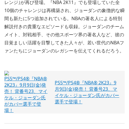
レンジ｣が再び登場。『NBA 2K11』でも登場していた全
10個のチャレンジは再構築され、ジョーダンの象徴的な瞬
間も新たに5つ追加されている。NBAの著名人による特別
解説付きの貴重なエピソードも収録。ジョーダンのチーム
メイト、対戦相手、その他スポーツ界の著名人など、彼の
目覚ましい活躍を目撃してきた人々が、若い世代のNBAフ
ァンたちにジョーダンのレガシーを伝えてくれるだろう。
PS5™/PS4®『NBA® 2K23』9
月9日(金)発売！ 背番号23、マ
イケル・ジョーダン氏がカバー
選手で登場！