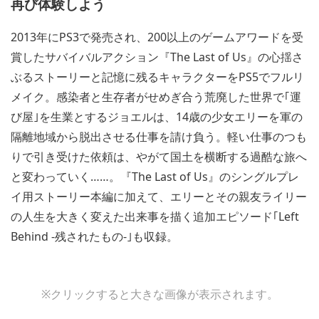
再び体験しよう
2013年にPS3で発売され、200以上のゲームアワードを受
賞したサバイバルアクション『The Last of Us』の心揺さ
ぶるストーリーと記憶に残るキャラクターをPS5でフルリ
メイク。感染者と生存者がせめぎ合う荒廃した世界で｢運
び屋｣を生業とするジョエルは、14歳の少女エリーを軍の
隔離地域から脱出させる仕事を請け負う。軽い仕事のつも
りで引き受けた依頼は、やがて国土を横断する過酷な旅へ
と変わっていく……。『The Last of Us』のシングルプレ
イ用ストーリー本編に加えて、エリーとその親友ライリー
の人生を大きく変えた出来事を描く追加エピソード｢Left
Behind -残されたもの-｣も収録。
View
View
※クリックすると大きな画像が表示されます。
and
and
download
download