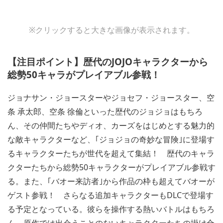
View
View
※クリックすると大きな画像が表示されます。
and
and
download
download
image
image
【注目ポイント】歴代のJOJOキャラクターから
総勢50キャラがプレイアブル参戦！
ジョナサン・ジョースターやジョセフ・ジョースター、空
条 承太郎、空条 徐倫といった歴代のジョジョはもちろ
ん、その仲間たちやディオ、カーズをはじめとする魅力的
な敵キャラクターなど、｢ジョジョの奇妙な冒険｣に登場す
るキャラクターたちが世代を超えて集結！ 歴代のキャラ
クターたちから総勢50キャラクターがプレイアブル参戦す
る。また、｢バオー来訪者｣から作品の枠も超えてバオーが
ゲスト参戦！ さらなる追加キャラクターもDLCで登場す
る予定となっている。彼らを操作する熱いバトルはもちろ
ん、原作では出会うことのないキャラクターたちの掛け合