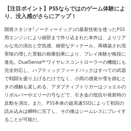
image
image
【注目ポイント】PS5ならではのゲーム体験によ
り、没入感がさらにアップ！
開発スタジオ｢ノーティードッグ｣の最新技術を使ったPS5
用エンジンにより細部まで作り込まれた本作は、よりリア
ルな光の演出と空気感、緻密なディテール、再構築され現
実味の増した景観の相乗効果により、プレイ体験が格段に
進化。DualSense™ ワイヤレスコントローラーの機能にも
完全対応し、ハプティックフィードバックはすべての武器
で戦闘を盛り上げるだけでなく、小雨の感覚や雪を踏むと
きの感触も楽しめる。アダプティブトリガーはジョエルの
リボルバーやエリーの弓などで、引き金の抵抗や発射時の
反動を演出。また、PS5本体の超高速SSDによって初回の
読み込みは瞬時に完了し、その後はシームレスにプレイす
ることが可能だ。