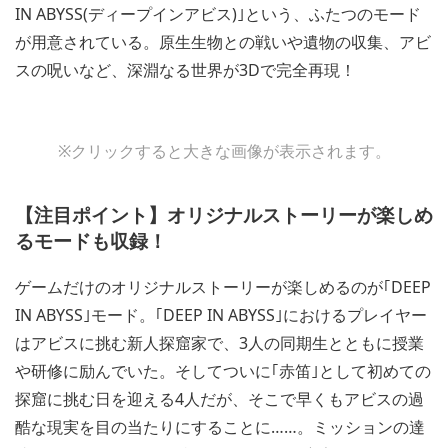
IN ABYSS(ディープインアビス)｣という、ふたつのモード
が用意されている。原生生物との戦いや遺物の収集、アビ
スの呪いなど、深淵なる世界が3Dで完全再現！
View
View
※クリックすると大きな画像が表示されます。
and
and
download
download
image
image
【注目ポイント】オリジナルストーリーが楽しめ
るモードも収録！
ゲームだけのオリジナルストーリーが楽しめるのが｢DEEP
IN ABYSS｣モード。｢DEEP IN ABYSS｣におけるプレイヤー
はアビスに挑む新人探窟家で、3人の同期生とともに授業
や研修に励んでいた。そしてついに｢赤笛｣として初めての
探窟に挑む日を迎える4人だが、そこで早くもアビスの過
酷な現実を目の当たりにすることに……。ミッションの達