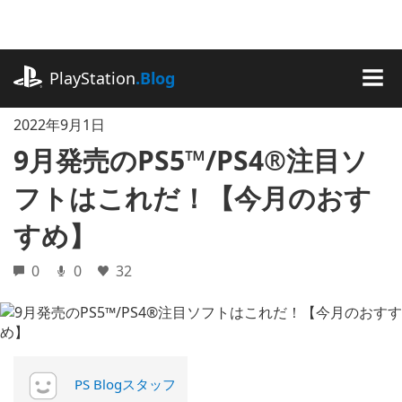
記
事
に
playstation.com
ス
PlayStation
.Blog
キ
MEN
ッ
2022年9月1日
プ
9月発売のPS5™/PS4®注目ソ
フトはこれだ！【今月のおす
すめ】
0
0
32
PS Blogスタッフ