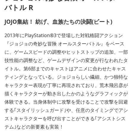
バトル R
JOJO集結！ 紡げ、血族たちの決闘(ビート)
2013年にPlayStation®3で登場した対戦格闘アクション
『ジョジョの奇妙な冒険 オールスターバトル』をベース
に、ゲームスピードの調整やヒットストップの追加、一部
技性能の調整など、ゲームデザインの変更が行なわれたタ
イトル。第6部までのキャストはアニメに合わせたキャス
ティングとなっている。ジョジョらしい繊細、かつ独特な
キャラクター表現が丁寧に再現されており、荒木飛呂彦が
描くキャラクターが動き出したかのようなグラフィックが
体験できる。当身体制中に攻撃を受けることで攻撃を回避
する｢スタイリッシュガード｣や、任意のタイミングでアシ
ストキャラクターを呼び出すことができる｢アシストシス
テム｣などの新要素も実装！