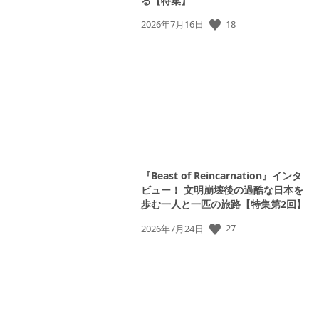
る【特集】
公
18
2026年7月16日
開
日:
『Beast of Reincarnation』インタ
ビュー！ 文明崩壊後の過酷な日本を
歩む一人と一匹の旅路【特集第2回】
公
27
2026年7月24日
開
日: