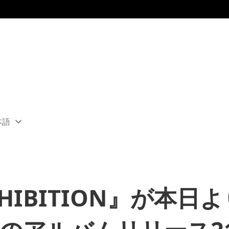
本語
ect
rent
ion:
ion
EXHIBITION』が本日よ