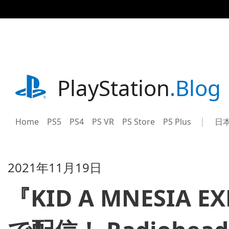
記
事
に
ス
キ
ッ
プ
playstation.com
PlayStation
.Blog
Home
PS5
PS4
PS VR
PS Store
PS Plus
日
Sel
Cur
a
reg
reg
2021年11月19日
『KID A MNESIA 