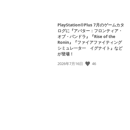
PlayStation®Plus 7月のゲームカタ
ログに『アバター：フロンティア・
オブ・パンドラ』『Rise of the
Ronin』『ファイアファイティング
シミュレ一タ一 イグナイト』など
が登場！
公
46
2026年7月16日
開
日: