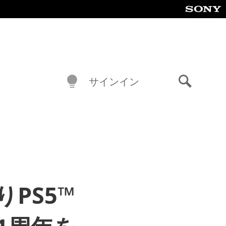
サインイン
検
索
りPS5™