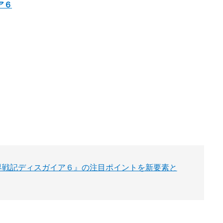
ア６
界戦記ディスガイア６』の注目ポイントを新要素と