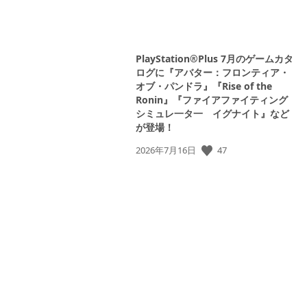
PlayStation®Plus 7月のゲームカタ
ログに『アバター：フロンティア・
オブ・パンドラ』『Rise of the
Ronin』『ファイアファイティング
シミュレ一タ一 イグナイト』など
が登場！
公
47
2026年7月16日
開
日: