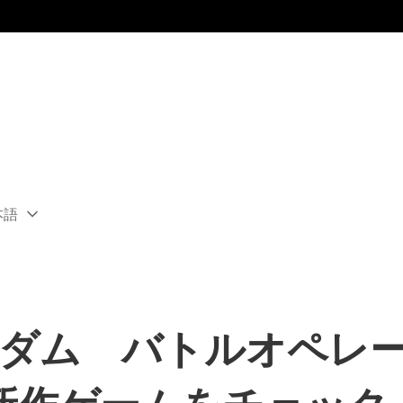
本語
ect
rent
ion:
ion
ンダム バトルオペレ