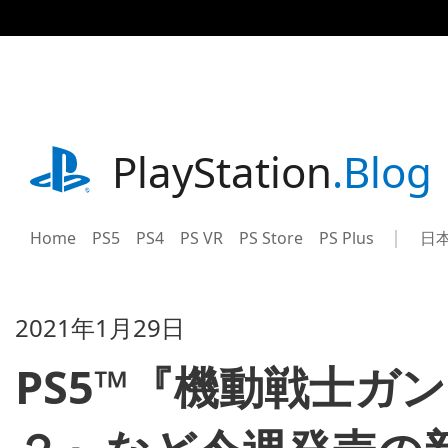
記
事
に
ス
キ
ッ
プ
playstation.com
PlayStation
.Blog
Home
PS5
PS4
PS VR
PS Store
PS Plus
日
Sel
Cur
a
reg
reg
2021年1月29日
PS5™『機動戦士ガ