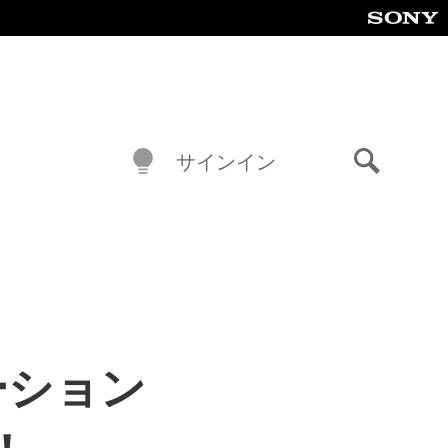
サインイン
検
索
ーション