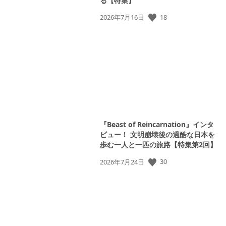
る【特集】
公
18
2026年7月16日
開
日:
『Beast of Reincarnation』インタ
ビュー！ 文明崩壊後の過酷な日本を
歩む一人と一匹の旅路【特集第2回】
公
30
2026年7月24日
開
日: