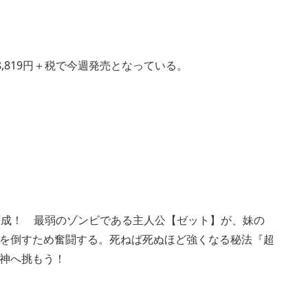
N』が8,819円＋税で今週発売となっている。
育成！ 最弱のゾンビである主人公【ゼット】が、妹の
を倒すため奮闘する。死ねば死ぬほど強くなる秘法『超
神へ挑もう！