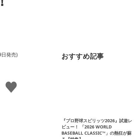
！
おすすめ記事
い
い
ね
す
る
『プロ野球スピリッツ2026』試遊レ
ビュー！ 「2026 WORLD
BASEBALL CLASSIC™」の熱狂が蘇