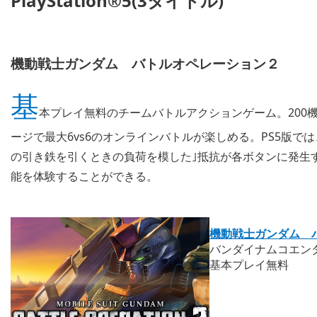
PlayStation®5(3タイトル)
機動戦士ガンダム バトルオペレーション２
基
本プレイ無料のチームバトルアクションゲーム。200
ージで最大6vs6のオンラインバトルが楽しめる。PS5版
の引き鉄を引くときの負荷を模した｣抵抗が各ボタンに発生する
能を体験することができる。
機動戦士ガンダム 
バンダイナムコエン
基本プレイ無料