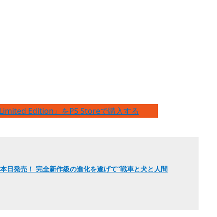
 Limited Edition』をPS Storeで購入する
born』本日発売！ 完全新作級の進化を遂げて”戦車と犬と人間