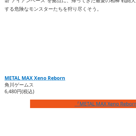
砦”アイアンベース”を拠点に、帰ってきた最愛の相棒 戦闘
する危険なモンスターたちを狩り尽くそう。
METAL MAX Xeno Reborn
角川ゲームス
6,480円(税込)
『METAL MAX Xeno Reb