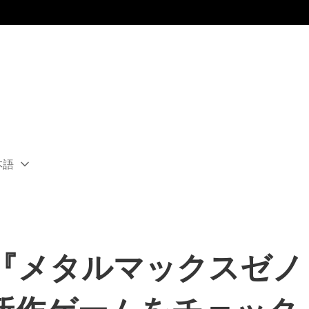
本語
ect
rent
ion:
ion
S 3』『メタルマックスゼ