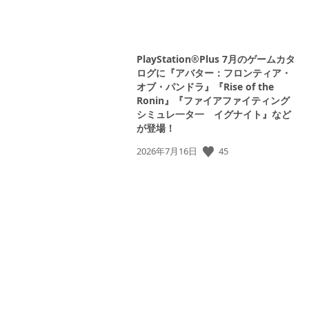
PlayStation®Plus 7月のゲームカタ
ログに『アバター：フロンティア・
オブ・パンドラ』『Rise of the
Ronin』『ファイアファイティング
シミュレ一タ一 イグナイト』など
が登場！
公
45
2026年7月16日
開
日: