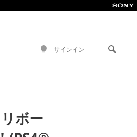
サインイン
検
索
ノ リボー