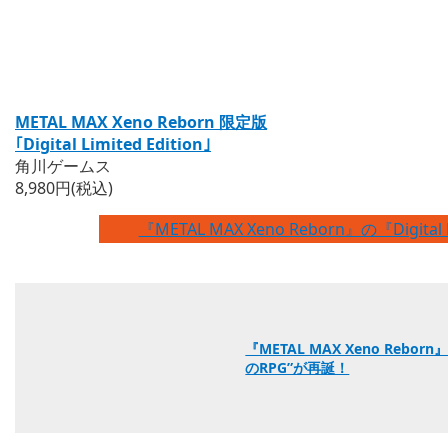
METAL MAX Xeno Reborn 限定版
｢Digital Limited Edition｣
角川ゲームス
8,980円(税込)
『METAL MAX Xeno Reborn』の『Digital
『METAL MAX Xeno Re
のRPG”が再誕！