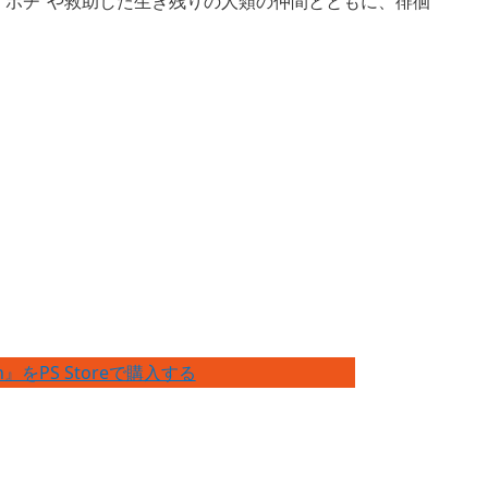
犬”ポチ”や救助した生き残りの人類の仲間とともに、徘徊
orn』をPS Storeで購入する