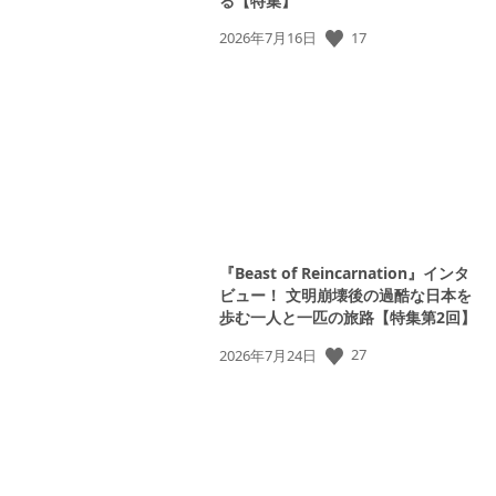
る【特集】
公
17
2026年7月16日
開
日:
『Beast of Reincarnation』インタ
ビュー！ 文明崩壊後の過酷な日本を
歩む一人と一匹の旅路【特集第2回】
公
27
2026年7月24日
開
日: