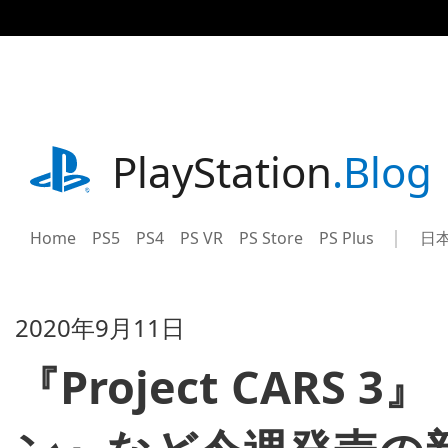
記
事
に
ス
キ
ッ
プ
playstation.com
PlayStation
.Blog
Home
PS5
PS4
PS VR
PS Store
PS Plus
日
Sel
Cur
a
reg
reg
2020年9月11日
『Project CAR