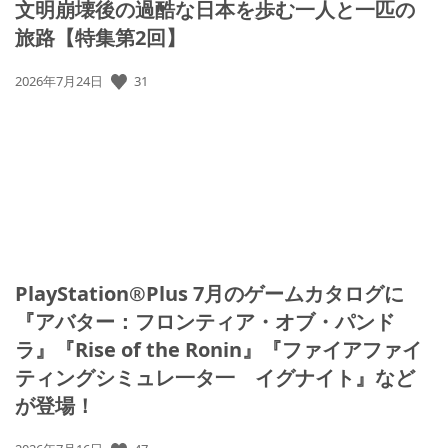
文明崩壊後の過酷な日本を歩む一人と一匹の
旅路【特集第2回】
公
31
2026年7月24日
開
日:
PlayStation®Plus 7月のゲームカタログに
『アバター：フロンティア・オブ・パンド
ラ』『Rise of the Ronin』『ファイアファイ
ティングシミュレ一タ一 イグナイト』など
が登場！