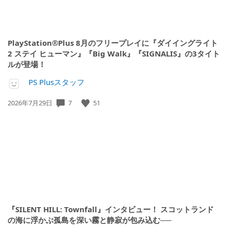
PlayStation®Plus 8月のフリープレイに『ダイイングライト
2 ステイ ヒューマン』『Big Walk』『SIGNALIS』の3タイト
ルが登場！
PS Plusスタッフ
公
7
51
2026年7月29日
開
日:
『SILENT HILL: Townfall』インタビュー！ スコットランド
の海に浮かぶ孤島を深い霧と静寂が包み込む──