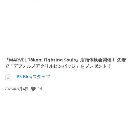
開
日:
『MARVEL Tōkon: Fighting Souls』店頭体験会開催！ 先着
で「デフォルメアクリルピンバッジ」をプレゼント！
PS Blogスタッフ
公
14
2026年8月4日
開
日: