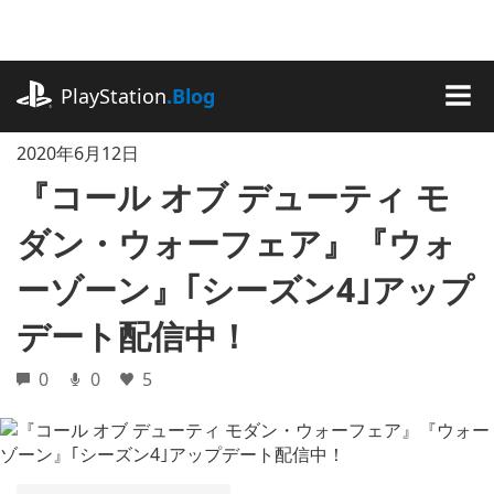
記
事
に
playstation.com
ス
PlayStation
.Blog
キ
MEN
ッ
2020年6月12日
プ
『コール オブ デューティ モ
ダン・ウォーフェア』『ウォ
ーゾーン』｢シーズン4｣アップ
デート配信中！
0
0
5