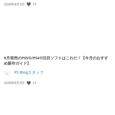
公
23
2026年8月3日
開
日:
8月発売のPS5®/PS4®注目ソフトはこれだ！【今月のおすす
め新作ガイド】
PS Blogスタッフ
公
21
2026年8月3日
開
日: