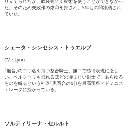
り立てられたが、武装完全支配術を使うことができなかっ
た。そのため失敗作の烙印を押され、5年もの間凍結され
ていた。
V
i
e
w
a
シェータ・シンセシス・トゥエルブ
n
d
CV：Lynn
d
o
｢無音｣の二つ名を持つ整合騎士。無口で感情表現に乏し
w
n
い。ベルクーリも恐れるほどの凄まじい剣士で、あらゆる
l
ものを斬るという神器｢黒百合の剣｣を最高司祭アドミニス
o
トレータに授かっている。
a
d
V
i
i
m
e
a
w
g
a
e
ソルティリーナ・セルルト
n