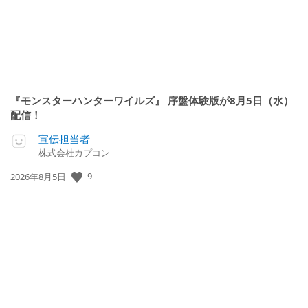
『モンスターハンターワイルズ』 序盤体験版が8月5日（水）
配信！
宣伝担当者
株式会社カプコン
公
9
2026年8月5日
開
日: