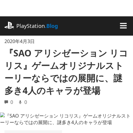
記
事
に
playstation.com
ス
PlayStation
.Blog
キ
MEN
ッ
2020年4月3日
プ
『SAO アリシゼーション リコ
リス』ゲームオリジナルスト
ーリーならではの展開に、謎
多き4人のキャラが登場
0
0