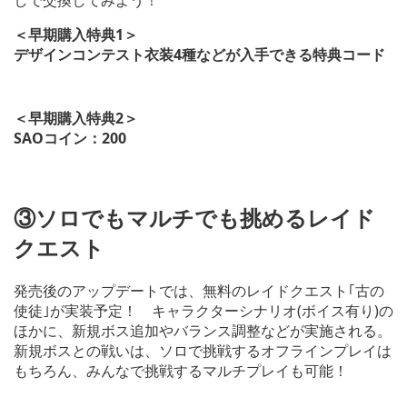
＜早期購入特典1＞
デザインコンテスト衣装4種などが入手できる特典コード
＜早期購入特典2＞
SAOコイン：200
V
i
e
③ソロでもマルチでも挑めるレイド
w
a
クエスト
n
d
d
発売後のアップデートでは、無料のレイドクエスト｢古の
o
使徒｣が実装予定！ キャラクターシナリオ(ボイス有り)の
w
ほかに、新規ボス追加やバランス調整などが実施される。
n
新規ボスとの戦いは、ソロで挑戦するオフラインプレイは
l
o
もちろん、みんなで挑戦するマルチプレイも可能！
a
d