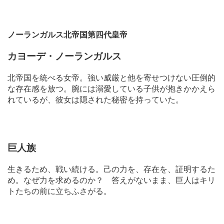
i
e
w
a
ノーランガルス北帝国第四代皇帝
n
d
カヨーデ・ノーランガルス
d
o
w
北帝国を統べる女帝。強い威厳と他を寄せつけない圧倒的
n
な存在感を放つ。腕には溺愛している子供が抱きかかえら
l
れているが、彼女は隠された秘密を持っていた。
o
a
d
i
m
巨人族
a
g
e
生きるため、戦い続ける。己の力を、存在を、証明するた
め。なぜ力を求めるのか？ 答えがないまま、巨人はキリ
トたちの前に立ちふさがる。