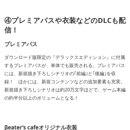
i
m
a
④プレミアパスや衣装などのDLCも配
g
e
信！
プレミアパス
ダウンロード版限定の『デラックスエディション』に付属
するプレミアパスが、単体でも販売される。プレミアパス
には、新規描き下ろしシナリオの｢前編｣と｢後編｣を収
録！ ほかには、新規コンテンツなどの追加要素も充実。
新規描き下ろしシナリオは約20万文字ほどで、ゲーム本編
の約半分以上のボリュームとなる！
βeater’s cafeオリジナル衣装