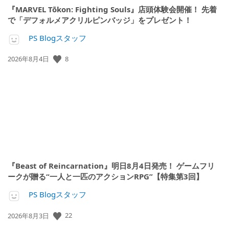
『MARVEL Tōkon: Fighting Souls』店頭体験会開催！ 先着
で「デフォルメアクリルピンバッジ」をプレゼント！
PS Blogスタッフ
公
8
2026年8月4日
開
日:
『Beast of Reincarnation』明日8月4日発売！ ゲームフリ
ークが贈る“一人と一匹のアクションRPG”【特集第3回】
PS Blogスタッフ
公
22
2026年8月3日
開