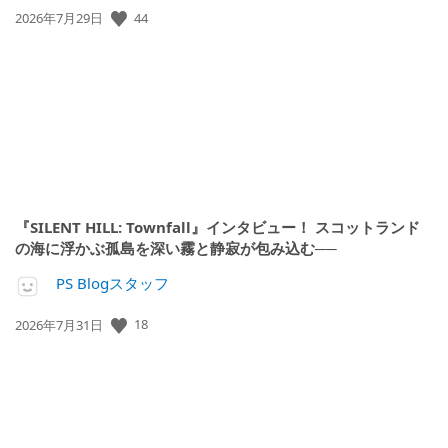
公
44
2026年7月29日
開
日:
『SILENT HILL: Townfall』インタビュー！ スコットランド
の海に浮かぶ孤島を深い霧と静寂が包み込む──
PS Blogスタッフ
公
18
2026年7月31日
開
日: