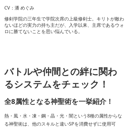
d
CV：潘 めぐみ
d
o
修剣学院の三年生で学院次席の上級修剣士。キリトが敵わ
w
n
ないほどの実力の持ち主だが、入学以来、主席であるウォ
l
ロに勝てないことを思い悩んでいる。
o
a
V
d
i
i
e
m
w
a
a
g
バトルや仲間との絆に関わ
n
e
d
d
るシステムをチェック！
o
w
n
l
全8属性となる神聖術を一挙紹介！
o
a
d
熱・風・水・凍・鋼・晶・光・闇という8種の属性からな
i
る神聖術は、他のスキルと違いSPを消費せずに使用可
m