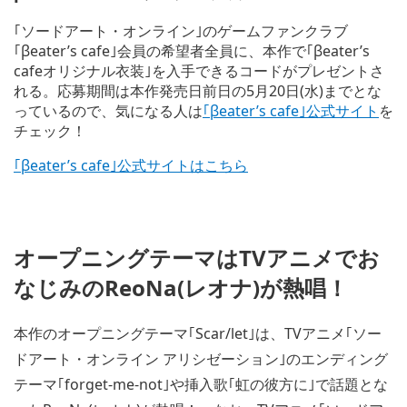
｢ソードアート・オンライン｣のゲームファンクラブ
｢βeater’s cafe｣会員の希望者全員に、本作で｢βeater’s
cafeオリジナル衣装｣を入手できるコードがプレゼントさ
れる。応募期間は本作発売日前日の5月20日(水)までとな
っているので、気になる人は
｢βeater’s cafe｣公式サイト
を
チェック！
｢βeater’s cafe｣公式サイトはこちら
V
i
e
w
オープニングテーマはTVアニメでお
a
n
なじみのReoNa(レオナ)が熱唱！
d
d
o
本作のオープニングテーマ｢Scar/let｣は、TVアニメ｢ソー
w
ドアート・オンライン アリシゼーション｣のエンディング
n
l
テーマ｢forget-me-not｣や挿入歌｢虹の彼方に｣で話題とな
o