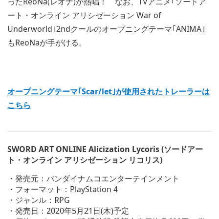
ったReoNa(レオナ)が熱唱！ なお、TVアニメ｢ソードア
a
d
ート・オンライン アリシゼーション War of
i
Underworld｣2ndクールのオープニングテーマ｢ANIMA｣
m
a
もReoNaが手がける。
g
e
オープニングテーマ｢Scar/let｣が使用されたトレーラーは
こちら
SWORD ART ONLINE Alicization Lycoris (ソードアー
ト・オンライン アリシゼーション リコリス)
・発売元：バンダイナムコエンターテインメント
・フォーマット：PlayStation 4
・ジャンル：RPG
・発売日：2020年5月21日(木)予定