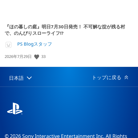
『ほの暮しの庭』明日7月30日発売！ 不可解な掟が残る村
で、のんびりスローライフ!?
PS Blogスタッフ
公
33
2026年7月29日
開
日:
トップに戻る
日本語
Select
Current
a
region:
region
© 2026 Sony Interactive Entertainment Inc. All Rights