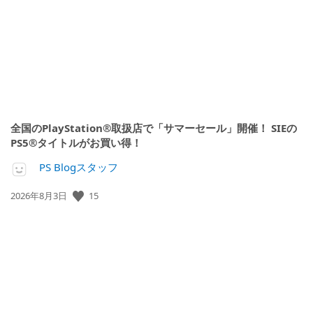
日:
全国のPlayStation®取扱店で「サマーセール」開催！ SIEの
PS5®タイトルがお買い得！
PS Blogスタッフ
公
15
2026年8月3日
開
日: