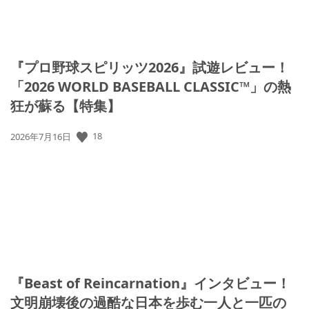
『プロ野球スピリッツ2026』試遊レビュー！
「2026 WORLD BASEBALL CLASSIC™」の熱
狂が蘇る【特集】
18
公
2026年7月16日
開
日:
『Beast of Reincarnation』インタビュー！
文明崩壊後の過酷な日本を歩む一人と一匹の