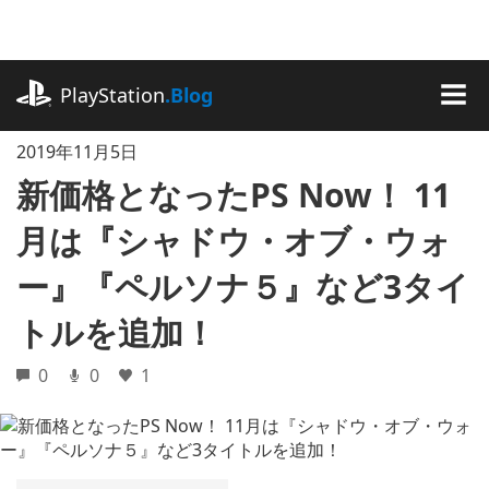
記
事
に
playstation.com
ス
PlayStation
.Blog
キ
MEN
ッ
2019年11月5日
プ
新価格となったPS Now！ 11
月は『シャドウ・オブ・ウォ
ー』『ペルソナ５』など3タイ
トルを追加！
0
0
1