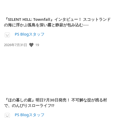
『SILENT HILL: Townfall』インタビュー！ スコットランド
の海に浮かぶ孤島を深い霧と静寂が包み込む──
PS Blogスタッフ
19
公
2026年7月31日
開
日:
『ほの暮しの庭』明日7月30日発売！ 不可解な掟が残る村
で、のんびりスローライフ!?
PS Blogスタッフ