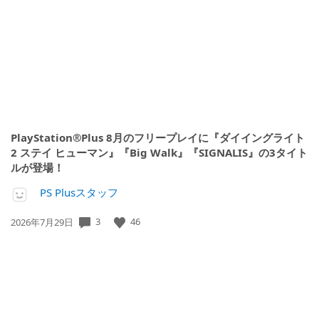
開
日:
PlayStation®Plus 8月のフリープレイに『ダイイングライト
2 ステイ ヒューマン』『Big Walk』『SIGNALIS』の3タイト
ルが登場！
PS Plusスタッフ
3
46
公
2026年7月29日
開
日: