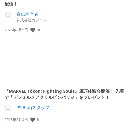
配信！
宣伝担当者
株式会社カプコン
10
公
2026年8月5日
開
日:
『MARVEL Tōkon: Fighting Souls』店頭体験会開催！ 先着
で「デフォルメアクリルピンバッジ」をプレゼント！
PS Blogスタッフ
9
公
2026年8月4日
開
日: