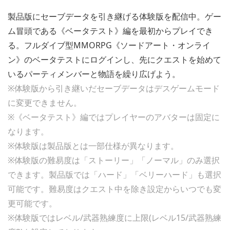
製品版にセーブデータを引き継げる体験版を配信中。ゲー
ム冒頭である《ベータテスト》編を最初からプレイでき
る。フルダイブ型MMORPG《ソードアート・オンライ
ン》のベータテストにログインし、先にクエストを始めて
いるパーティメンバーと物語を繰り広げよう。
※体験版から引き継いだセーブデータはデスゲームモード
に変更できません。
※《ベータテスト》編ではプレイヤーのアバターは固定に
なります。
※体験版は製品版とは一部仕様が異なります。
※体験版の難易度は「ストーリー」「ノーマル」のみ選択
できます。製品版では「ハード」「ベリーハード」も選択
可能です。難易度はクエスト中を除き設定からいつでも変
更可能です。
※体験版ではレベル/武器熟練度に上限(レベル15/武器熟練