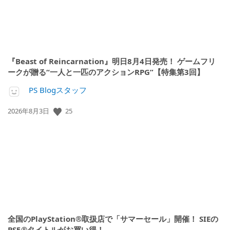
『Beast of Reincarnation』明日8月4日発売！ ゲームフリ
ークが贈る“一人と一匹のアクションRPG”【特集第3回】
PS Blogスタッフ
公
25
2026年8月3日
開
日:
全国のPlayStation®取扱店で「サマーセール」開催！ SIEの
PS5®タイトルがお買い得！