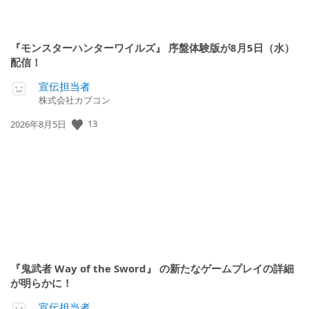
『モンスターハンターワイルズ』 序盤体験版が8月5日（水）
配信！
宣伝担当者
株式会社カプコン
公
13
2026年8月5日
開
日:
『鬼武者 Way of the Sword』 の新たなゲームプレイの詳細
が明らかに！
宣伝担当者