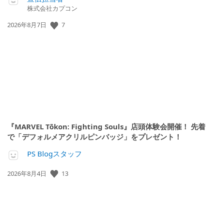
株式会社カプコン
公
7
2026年8月7日
開
日:
『MARVEL Tōkon: Fighting Souls』店頭体験会開催！ 先着
で「デフォルメアクリルピンバッジ」をプレゼント！
PS Blogスタッフ
公
13
2026年8月4日
開
日: