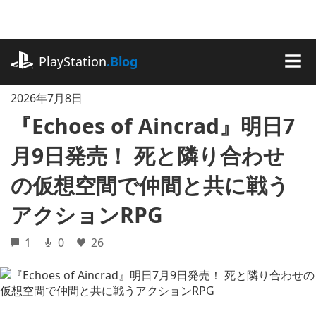
記
事
に
playstation.com
ス
PlayStation
.Blog
キ
MEN
ッ
2026年7月8日
プ
『Echoes of Aincrad』明日7
月9日発売！ 死と隣り合わせ
の仮想空間で仲間と共に戦う
アクションRPG
1
0
26