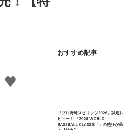
売！【特
おすすめ記事
い
い
」
ね
す
ク
る
『プロ野球スピリッツ2026』試遊レ
ビュー！ 「2026 WORLD
BASEBALL CLASSIC™」の熱狂が蘇