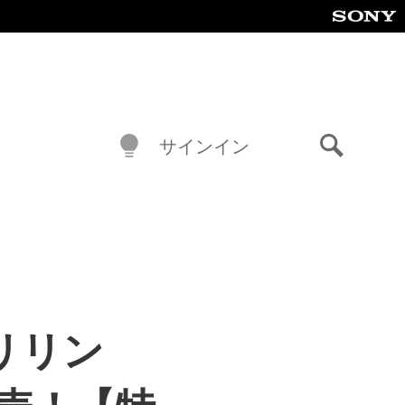
サインイン
検
索
 リリン