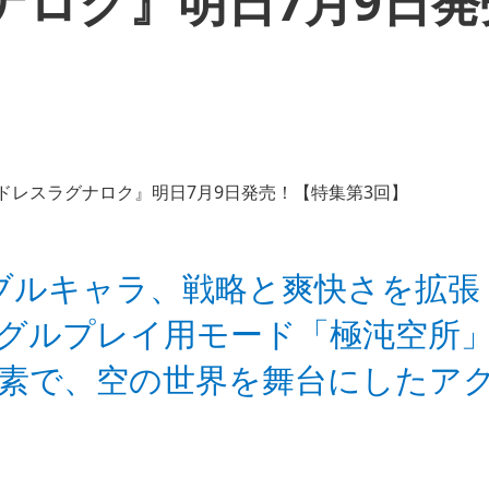
ナロク』明日7月9日発
ブルキャラ、戦略と爽快さを拡張
グルプレイ用モード「極沌空所
素で、空の世界を舞台にしたア