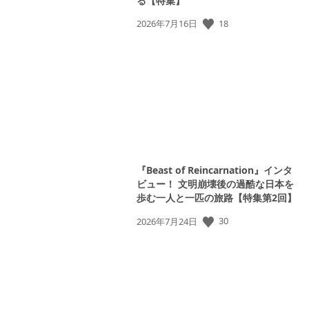
る【特集】
公
18
2026年7月16日
開
日:
『Beast of Reincarnation』インタ
ビュー！ 文明崩壊後の過酷な日本を
歩む一人と一匹の旅路【特集第2回】
公
30
2026年7月24日
開
日: