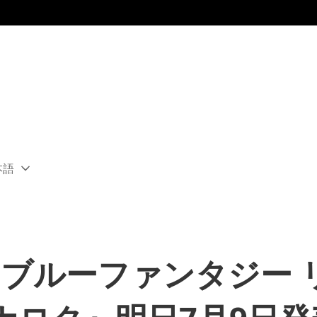
本語
ect
rent
ion:
ion
ランブルーファンタジー