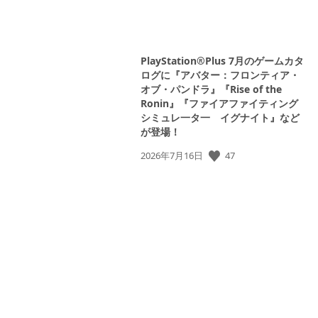
PlayStation®Plus 7月のゲームカタ
ログに『アバター：フロンティア・
オブ・パンドラ』『Rise of the
Ronin』『ファイアファイティング
シミュレ一タ一 イグナイト』など
が登場！
公
47
2026年7月16日
開
日: