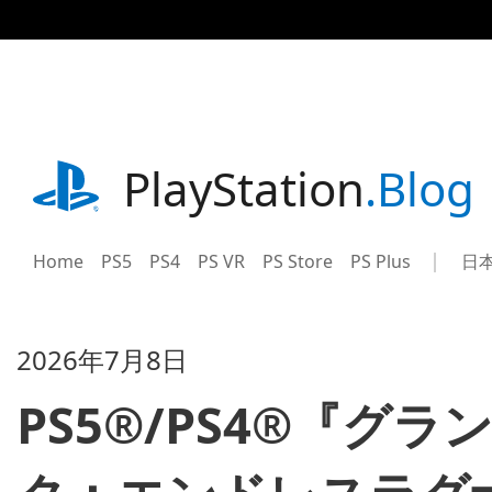
記
事
に
ス
キ
ッ
プ
playstation.com
PlayStation
.Blog
Home
PS5
PS4
PS VR
PS Store
PS Plus
日
Sel
Cur
a
reg
reg
2026年7月8日
PS5®/PS4®『グ