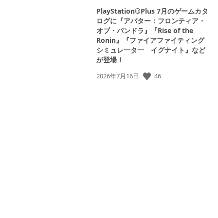
PlayStation®Plus 7月のゲームカタ
ログに『アバター：フロンティア・
オブ・パンドラ』『Rise of the
Ronin』『ファイアファイティング
シミュレ一タ一 イグナイト』など
が登場！
46
公
2026年7月16日
開
日: