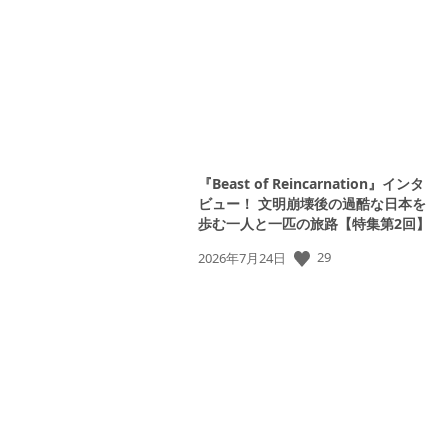
日:
『Beast of Reincarnation』インタ
ビュー！ 文明崩壊後の過酷な日本を
歩む一人と一匹の旅路【特集第2回】
29
公
2026年7月24日
開
日: