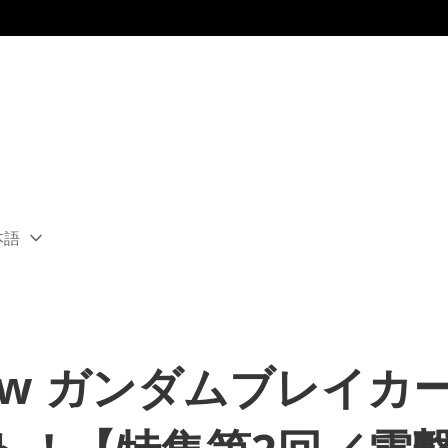
本語
ect
rent
ion:
ion
w ガンダムブレイカ