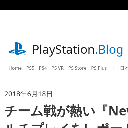
記
事
に
ス
キ
ッ
プ
playstation.com
PlayStation
.Blog
Home
PS5
PS4
PS VR
PS Store
PS Plus
日
Sel
Cur
a
reg
reg
2018年6月18日
チーム戦が熱い『Ne