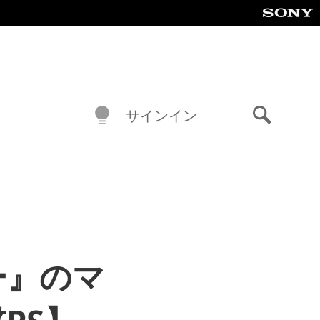
サインイン
検
索
ー』のマ