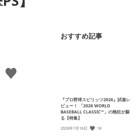
PS】
おすすめ記事
い
い
ね
す
る
『プロ野球スピリッツ2026』試遊レ
ビュー！ 「2026 WORLD
BASEBALL CLASSIC™」の熱狂が蘇
る【特集】
18
公
2026年7月16日
開