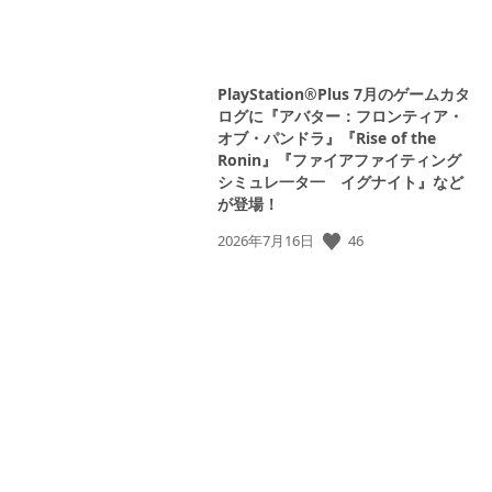
PlayStation®Plus 7月のゲームカタ
ログに『アバター：フロンティア・
オブ・パンドラ』『Rise of the
Ronin』『ファイアファイティング
シミュレ一タ一 イグナイト』など
が登場！
46
公
2026年7月16日
開
日: