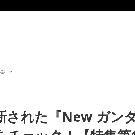
本語
ect
rent
ion:
ion
された『New ガン