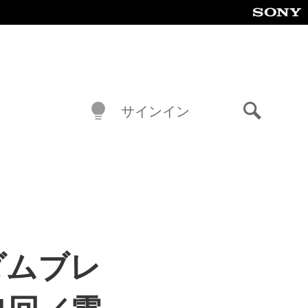
サインイン
検
索
ダムブレ