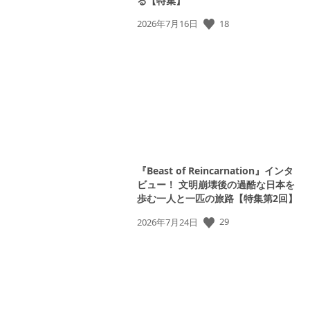
る【特集】
18
公
2026年7月16日
開
日:
『Beast of Reincarnation』インタ
ビュー！ 文明崩壊後の過酷な日本を
歩む一人と一匹の旅路【特集第2回】
29
公
2026年7月24日
開
日: