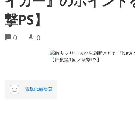
イカー』のポイント
撃PS】
0
0
電撃PS編集部