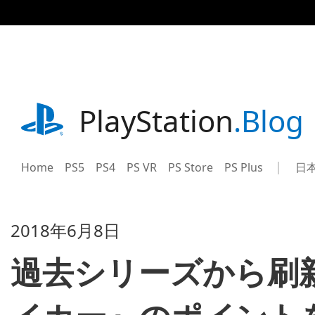
記
事
に
ス
キ
ッ
プ
playstation.com
PlayStation
.Blog
Home
PS5
PS4
PS VR
PS Store
PS Plus
日
Sel
Cur
a
reg
reg
2018年6月8日
過去シリーズから刷新