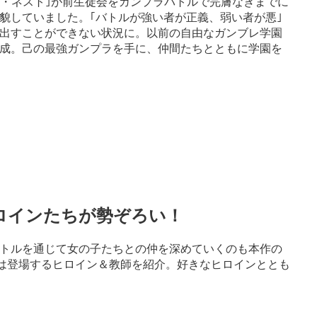
ス・ネスト｣が前生徒会をガンプラバトルで完膚なきまでに
貌していました。｢バトルが強い者が正義、弱い者が悪｣
出すことができない状況に。以前の自由なガンブレ学園
結成。己の最強ガンプラを手に、仲間たちとともに学園を
ロインたちが勢ぞろい！
トルを通じて女の子たちとの仲を深めていくのも本作の
では登場するヒロイン＆教師を紹介。好きなヒロインととも