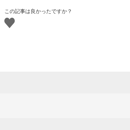
この記事は良かったですか？
い
い
ね
す
る