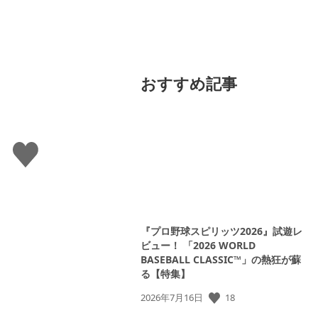
おすすめ記事
い
い
ね
す
る
『プロ野球スピリッツ2026』試遊レ
ビュー！ 「2026 WORLD
BASEBALL CLASSIC™」の熱狂が蘇
る【特集】
公
18
2026年7月16日
開