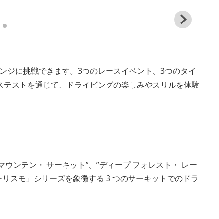
View
and
down
imag
ンジに挑戦できます。3つのレースイベント、3つのタイ
ステストを通じて、ドライビングの楽しみやスリルを体験
ウンテン・ サーキット”、”ディープ フォレスト・ レー
ーリスモ」シリーズを象徴する 3 つのサーキットでのドラ