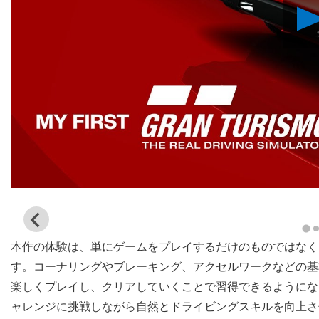
View
and
本作の体験は、単にゲームをプレイするだけのものではなく
download
image
す。コーナリングやブレーキング、アクセルワークなどの基
楽しくプレイし、クリアしていくことで習得できるようにな
ャレンジに挑戦しながら自然とドライビングスキルを向上さ