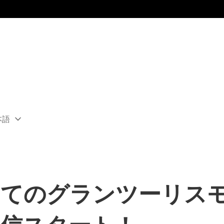
本語
ect
rent
ion:
ion
じめてのグランツーリス