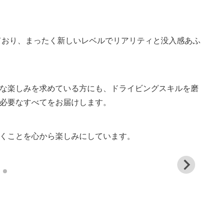
しており、まったく新しいレベルでリアリティと没入感あふ
な楽しみを求めている方にも、ドライビングスキルを磨
必要なすべてをお届けします。
くことを心から楽しみにしています。
View
and
down
imag