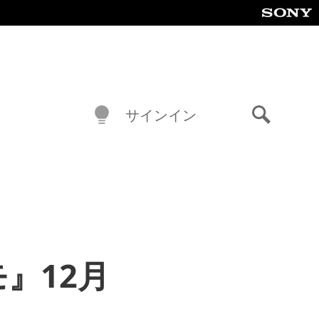
サインイン
検
索
モ』12月