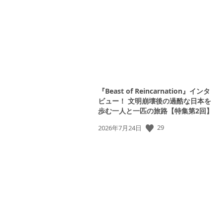
日:
『Beast of Reincarnation』インタ
ビュー！ 文明崩壊後の過酷な日本を
歩む一人と一匹の旅路【特集第2回】
公
29
2026年7月24日
開
日: