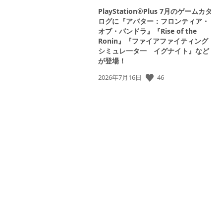
PlayStation®Plus 7月のゲームカタ
ログに『アバター：フロンティア・
オブ・パンドラ』『Rise of the
Ronin』『ファイアファイティング
シミュレ一タ一 イグナイト』など
が登場！
公
46
2026年7月16日
開
日:
load
e