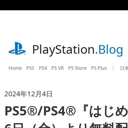
記
事
に
ス
キ
ッ
プ
playstation.com
PlayStation
.Blog
Home
PS5
PS4
PS VR
PS Store
PS Plus
日
Sel
Cur
a
reg
reg
2024年12月4日
PS5®/PS4®『は