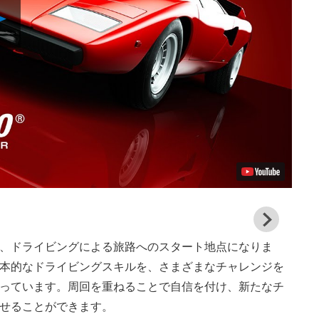
Play
Video
View
and
、ドライビングによる旅路へのスタート地点になりま
down
imag
本的なドライビングスキルを、さまざまなチャレンジを
っています。周回を重ねることで自信を付け、新たなチ
せることができます。