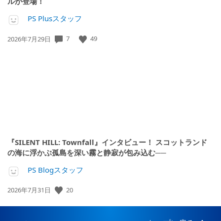
ルが登場！
PS Plusスタッフ
7
49
公
2026年7月29日
開
日:
『SILENT HILL: Townfall』インタビュー！ スコットランド
の海に浮かぶ孤島を深い霧と静寂が包み込む──
PS Blogスタッフ
20
公
2026年7月31日
開
日: