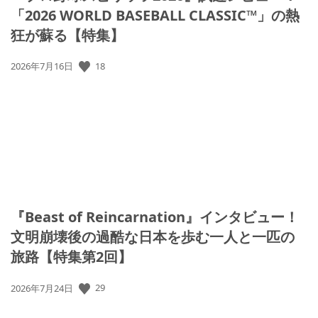
「2026 WORLD BASEBALL CLASSIC™」の熱
狂が蘇る【特集】
18
公
2026年7月16日
開
日:
『Beast of Reincarnation』インタビュー！
文明崩壊後の過酷な日本を歩む一人と一匹の
旅路【特集第2回】
29
公
2026年7月24日
開
日: