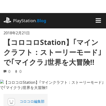
記
事
に
playstation.com
ス
PlayStation
.Blog
キ
MEN
ッ
2018年2月21日
プ
【コロコロStation】｢マイン
クラフト：ストーリーモード｣
で｢マイクラ｣世界を大冒険!!
0
0
コロコロ編集部