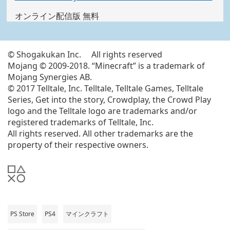
し
オンライン配信版 無料
い
ウ
ィ
ン
© Shogakukan Inc. All rights reserved
ド
Mojang © 2009-2018. “Minecraft” is a trademark of
ウ
Mojang Synergies AB.
で
© 2017 Telltale, Inc. Telltale, Telltale Games, Telltale
開
Series, Get into the story, Crowdplay, the Crowd Play
く)
logo and the Telltale logo are trademarks and/or
registered trademarks of Telltale, Inc.
All rights reserved. All other trademarks are the
property of their respective owners.
PS Store
PS4
マインクラフト