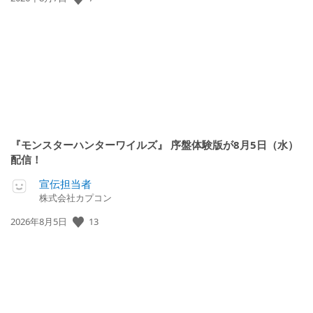
開
日:
『モンスターハンターワイルズ』 序盤体験版が8月5日（水）
配信！
宣伝担当者
株式会社カプコン
13
公
2026年8月5日
開
日: