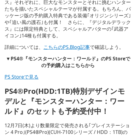
ス』それぞれに、巨大なモンスターとそれに挑むハンター
たちを描いたスペシャルテーマが付属する。もちろん、パ
ッケージ版の予約購入特典である装備｢オリジンシリーズ｣
や｢追い風の護石｣も付属！ さらに、『デジタルデラック
ス』には限定特典として、スペシャルアバターの｢武器ア
イコン｣14種も付属する。
詳細については、
こちらのPS.Blog記事
で確認しよう。
▼PS4®『モンスターハンター：ワールド』のPS Storeで
の予約購入はこちらから
PS Storeで見る
PS4®Pro(HDD:1TB)特別デザインモ
デルと『モンスターハンター：ワー
ルド』のセットも予約受付中！
12月7日(木)より数量限定で発売される｢プレイステーショ
ン 4 Pro｣(PS4®Pro)(CUH-7100シリーズ / HDD：1TB)の