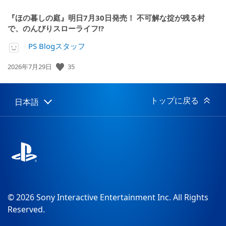
『ほの暮しの庭』明日7月30日発売！ 不可解な掟が残る村
で、のんびりスローライフ!?
PS Blogスタッフ
35
公
2026年7月29日
開
日:
トップに戻る
日本語
Select
Current
a
region:
region
© 2026 Sony Interactive Entertainment Inc. All Rights
Reserved.