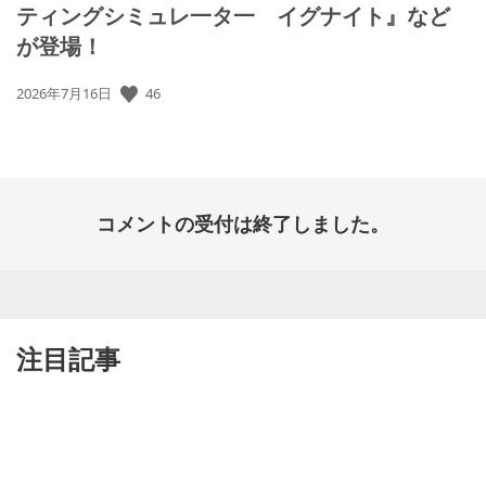
ティングシミュレ一タ一 イグナイト』など
が登場！
46
公
2026年7月16日
開
日:
コメントの受付は終了しました。
注目記事