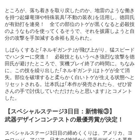
ところが、落ち着きを取り戻したのか、地雷のような働き
を持つ起爆竜弾や特殊装具｢不動の装衣｣を活用し、徳田氏
が有効打を連発！ 全ての部位のトゲが黒くなると必殺技
のようなものを使ってくるそうで、それを披露しようと自
分の攻撃を手加減する余裕も見られた。
しばらくすると｢ネルギガンテ｣が飛び上がり、猛スピード
でハンターに突進！ 必殺技ともいうべき強烈な攻撃を徳
田氏が避けたところで、実機プレイ終了の時間に。ちなみ
に、この技を繰り出した｢ネルギガンテ｣はトゲが全て消
失。部位を破壊すると柔らかく白いトゲが生える状態へと
リセットされる。辻本氏は｢本作が発売されたら、ぜひ皆
さんの手で討伐していただけたらと思います｣とコメント
した。
【スペシャルステージ3日目：新情報③】
武器デザインコンテストの最優秀賞が決定！
スペシャルステージ3日目の締めくくりは、アメリカ、ヨ
ーロッパ、アジア、日本の4地域から武器デザインを募集