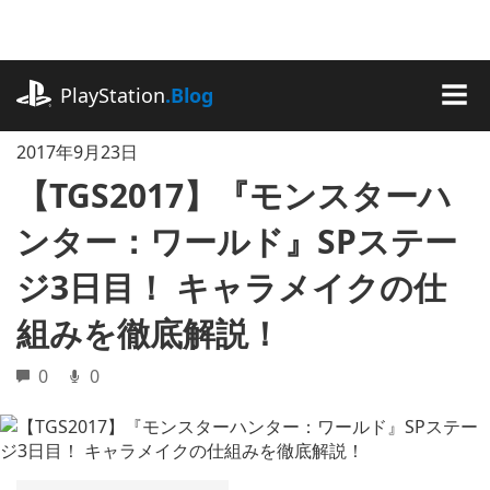
記
事
に
playstation.com
ス
PlayStation
.Blog
キ
MEN
ッ
2017年9月23日
プ
【TGS2017】『モンスターハ
ンター：ワールド』SPステー
ジ3日目！ キャラメイクの仕
組みを徹底解説！
0
0