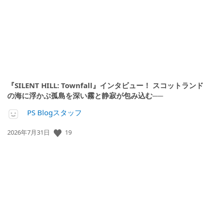
日:
『SILENT HILL: Townfall』インタビュー！ スコットランド
の海に浮かぶ孤島を深い霧と静寂が包み込む──
PS Blogスタッフ
19
公
2026年7月31日
開
日: