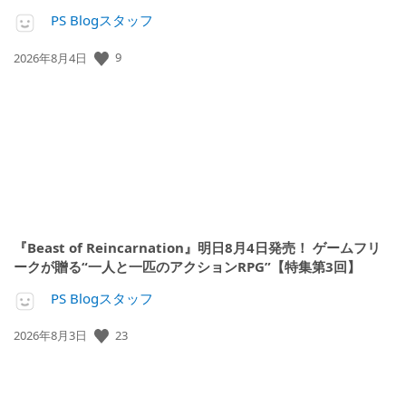
PS Blogスタッフ
9
公
2026年8月4日
開
日:
『Beast of Reincarnation』明日8月4日発売！ ゲームフリ
ークが贈る“一人と一匹のアクションRPG”【特集第3回】
PS Blogスタッフ
23
公
2026年8月3日
開
日: