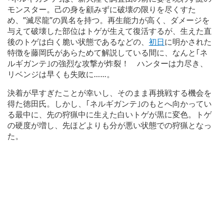
モンスター。己の身を顧みずに破壊の限りを尽くすた
め、”滅尽龍”の異名を持つ。再生能力が高く、ダメージを
与えて破壊した部位はトゲが生えて復活するが、生えた直
後のトゲは白く脆い状態であるなどの、
初日
に明かされた
特徴を藤岡氏があらためて解説している間に、なんと｢ネ
ルギガンテ｣の強烈な攻撃が炸裂！ ハンターは力尽き、
リベンジは早くも失敗に……。
決着が早すぎたことが幸いし、そのまま再挑戦する機会を
得た徳田氏。しかし、｢ネルギガンテ｣のもとへ向かってい
る最中に、先の狩猟中に生えた白いトゲが黒に変色。トゲ
の硬度が増し、先ほどよりも分が悪い状態での狩猟となっ
た。