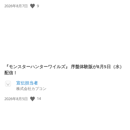
9
公
2026年8月7日
開
日:
『モンスターハンターワイルズ』 序盤体験版が8月5日（水）
配信！
宣伝担当者
株式会社カプコン
14
公
2026年8月5日
開
日: