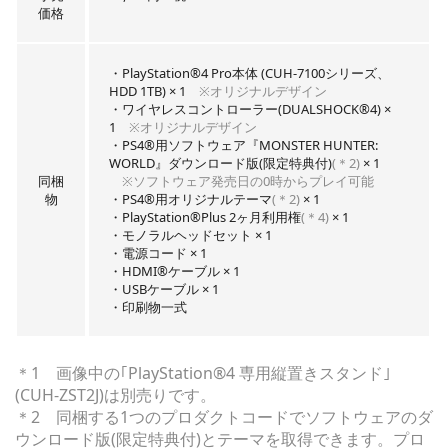
価格
・PlayStation®4 Pro本体 (CUH-7100シリーズ、
HDD 1TB) × 1
※オリジナルデザイン
・ワイヤレスコントローラー(DUALSHOCK®4) ×
1
※オリジナルデザイン
・PS4®用ソフトウェア『MONSTER HUNTER:
WORLD』ダウンロード版(限定特典付)
(＊2)
× 1
同梱
※ソフトウェア発売日の0時からプレイ可能
物
・PS4®用オリジナルテーマ
(＊2)
× 1
・PlayStation®Plus 2ヶ月利用権
(＊4)
× 1
・モノラルヘッドセット × 1
・電源コード × 1
・HDMI®ケーブル × 1
・USBケーブル × 1
・印刷物一式
＊1 画像中の｢PlayStation®4 専用縦置きスタンド｣
(CUH-ZST2J)は別売りです。
＊2 同梱する1つのプロダクトコードでソフトウェアのダ
ウンロード版(限定特典付)とテーマを取得できます。プロ