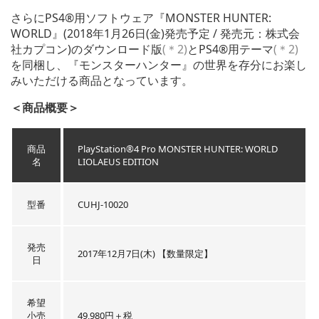
さらにPS4®用ソフトウェア『MONSTER HUNTER:
WORLD』(2018年1月26日(金)発売予定 / 発売元：株式会
社カプコン)のダウンロード版
(＊2)
とPS4®用テーマ
(＊2)
を同梱し、『モンスターハンター』の世界を存分にお楽し
みいただける商品となっています。
＜商品概要＞
商品
PlayStation®4 Pro MONSTER HUNTER: WORLD
名
LIOLAEUS EDITION
型番
CUHJ-10020
発売
2017年12月7日(木) 【数量限定】
日
希望
小売
49,980円＋税