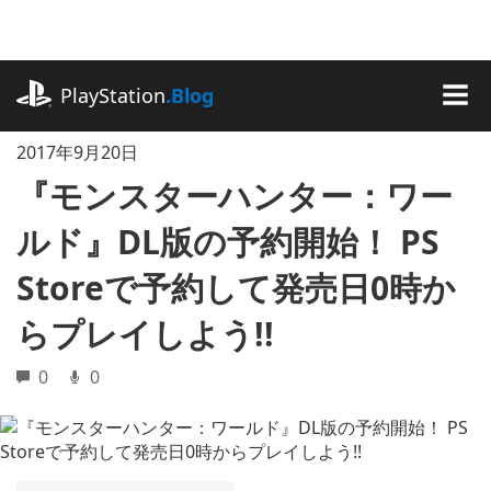
記
事
に
playstation.com
ス
PlayStation
.Blog
キ
MEN
ッ
2017年9月20日
プ
『モンスターハンター：ワー
ルド』DL版の予約開始！ PS
Storeで予約して発売日0時か
らプレイしよう!!
0
0