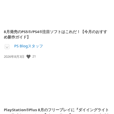
8月発売のPS5®/PS4®注目ソフトはこれだ！【今月のおすす
め新作ガイド】
PS Blogスタッフ
21
公
2026年8月3日
開
日:
PlayStation®Plus 8月のフリープレイに『ダイイングライト