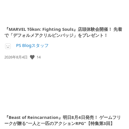
『MARVEL Tōkon: Fighting Souls』店頭体験会開催！ 先着
で「デフォルメアクリルピンバッジ」をプレゼント！
PS Blogスタッフ
14
公
2026年8月4日
開
日:
『Beast of Reincarnation』明日8月4日発売！ ゲームフリ
ークが贈る“一人と一匹のアクションRPG”【特集第3回】