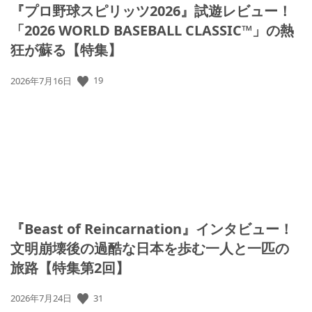
『プロ野球スピリッツ2026』試遊レビュー！
「2026 WORLD BASEBALL CLASSIC™」の熱
狂が蘇る【特集】
19
公
2026年7月16日
開
日:
『Beast of Reincarnation』インタビュー！
文明崩壊後の過酷な日本を歩む一人と一匹の
旅路【特集第2回】
31
公
2026年7月24日
開