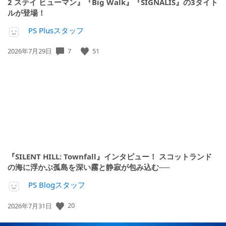
2 ステイ ヒューマン』『Big Walk』『SIGNALIS』の3タイト
ルが登場！
PS Plusスタッフ
7
51
公
2026年7月29日
開
日:
『SILENT HILL: Townfall』インタビュー！ スコットランド
の海に浮かぶ孤島を深い霧と静寂が包み込む──
PS Blogスタッフ
20
公
2026年7月31日
開
日: