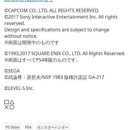
©CAPCOM CO., LTD. ALL RIGHTS RESERVED.
©2017 Sony Interactive Entertainment Inc. All rights
reserved.
Design and specifications are subject to change
without notice.
※画面は開発中のものです
©1993,2017 SQUARE ENIX CO., LTD. All Rights Reserved.
※画面はすべてPS4®版のものです。
©SEGA
©武論尊・原哲夫/NSP 1983 版権許諾証 GA-217
©LEVEL-5 Inc.
PS Store
PS4
モンスターハンター