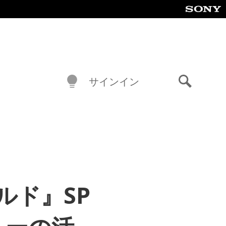
サインイン
検
索
ルド』SP