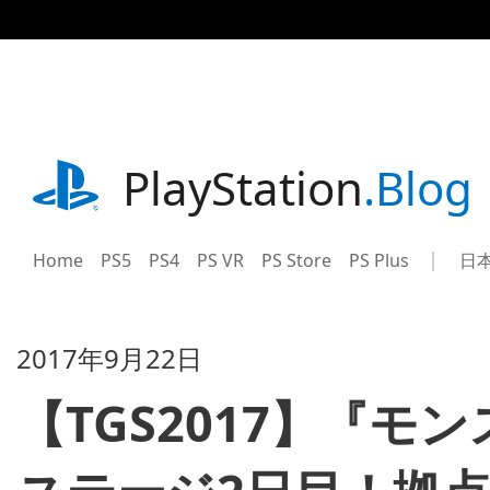
記
事
に
ス
キ
ッ
プ
playstation.com
PlayStation
.Blog
Home
PS5
PS4
PS VR
PS Store
PS Plus
日
Sel
Cur
a
reg
reg
2017年9月22日
【TGS2017】『モ