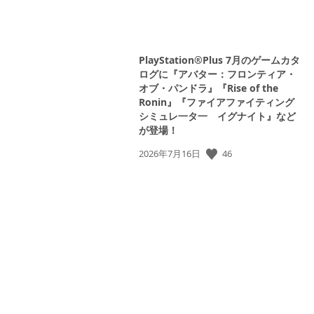
PlayStation®Plus 7月のゲームカタ
ログに『アバター：フロンティア・
オブ・パンドラ』『Rise of the
Ronin』『ファイアファイティング
シミュレ一タ一 イグナイト』など
が登場！
46
公
2026年7月16日
開
日: