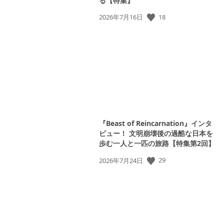
る【特集】
18
公
2026年7月16日
開
日:
『Beast of Reincarnation』インタ
ビュー！ 文明崩壊後の過酷な日本を
歩む一人と一匹の旅路【特集第2回】
29
公
2026年7月24日
開
日: