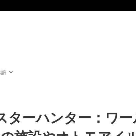
本語
ect
rent
ion:
ion
ンスターハンター：ワー