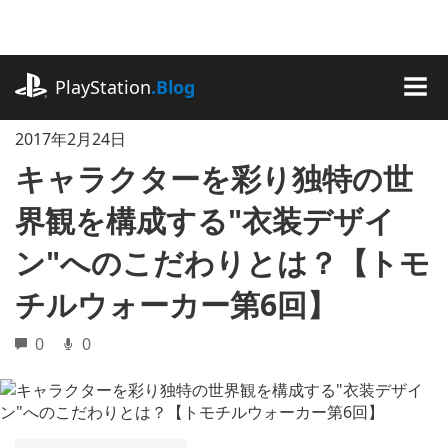
記
事
に
playstation.com
ス
PlayStation
.Blog
キ
MEN
ッ
2017年2月24日
プ
キャラクターを彩り独特の世
界観を構成する"衣装デザイ
ン"へのこだわりとは？【トモ
チルウォーカー第6回】
0
0