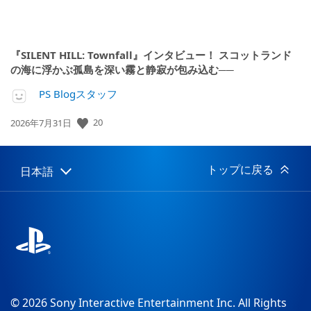
『SILENT HILL: Townfall』インタビュー！ スコットランド
の海に浮かぶ孤島を深い霧と静寂が包み込む──
PS Blogスタッフ
20
公
2026年7月31日
開
日:
トップに戻る
日本語
Select
Current
a
region:
region
© 2026 Sony Interactive Entertainment Inc. All Rights