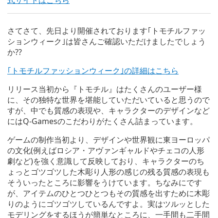
さてさて、先日より開催されております｢トモチルファッ
ションウィーク｣は皆さんご確認いただけましたでしょう
か??
｢トモチルファッションウィーク｣の詳細はこちら
リリース当初から『トモチル』はたくさんのユーザー様
に、その独特な世界を堪能していただいていると思うので
すが、中でも質感の表現や、キャラクターのデザインなど
にはQ-Gamesのこだわりがたくさん詰まっています。
ゲームの制作当初より、デザインや世界観に東ヨーロッパ
の文化(例えばロシア・アヴァンギャルドやチェコの人形
劇など)を強く意識して反映しており、キャラクターのち
ょっとゴツゴツした木彫り人形の感じの残る質感の表現も
そういったところに影響をうけています。ちなみにです
が、アイテムのひとつひとつもその質感を出すために木彫
りのようにゴツゴツしているんですよ。実はツルッとした
モデリングをするほうが簡単なところに、一手間も二手間