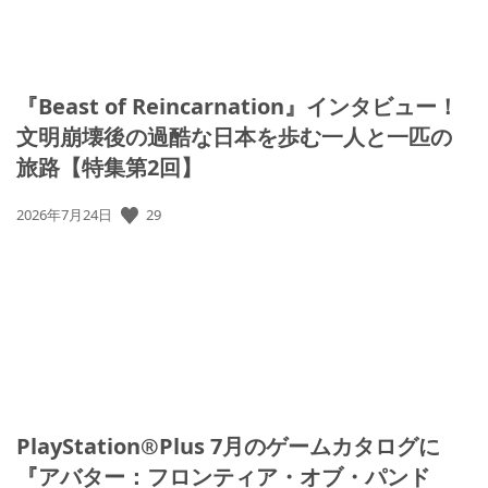
『Beast of Reincarnation』インタビュー！
文明崩壊後の過酷な日本を歩む一人と一匹の
旅路【特集第2回】
29
公
2026年7月24日
開
日:
PlayStation®Plus 7月のゲームカタログに
『アバター：フロンティア・オブ・パンド