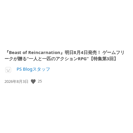
日:
『Beast of Reincarnation』明日8月4日発売！ ゲームフリ
ークが贈る“一人と一匹のアクションRPG”【特集第3回】
PS Blogスタッフ
25
公
2026年8月3日
開
日: