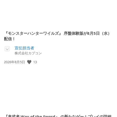
『モンスターハンターワイルズ』 序盤体験版が8月5日（水）
配信！
宣伝担当者
株式会社カプコン
13
公
2026年8月5日
開
日:
『鬼武者 Way of the Sword』 の新たなゲームプレイの詳細