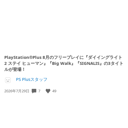
開
日:
PlayStation®Plus 8月のフリープレイに『ダイイングライト
2 ステイ ヒューマン』『Big Walk』『SIGNALIS』の3タイト
ルが登場！
PS Plusスタッフ
7
49
公
2026年7月29日
開
日: