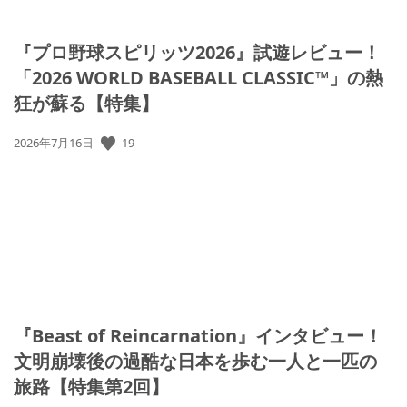
『プロ野球スピリッツ2026』試遊レビュー！
「2026 WORLD BASEBALL CLASSIC™」の熱
狂が蘇る【特集】
19
公
2026年7月16日
開
日:
『Beast of Reincarnation』インタビュー！
文明崩壊後の過酷な日本を歩む一人と一匹の
旅路【特集第2回】