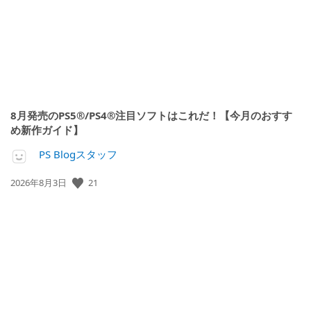
8月発売のPS5®/PS4®注目ソフトはこれだ！【今月のおすす
め新作ガイド】
PS Blogスタッフ
21
公
2026年8月3日
開
日: