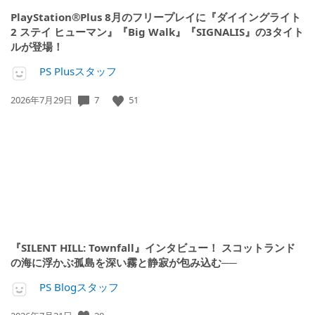
PlayStation®Plus 8月のフリープレイに『ダイイングライト
2 ステイ ヒューマン』『Big Walk』『SIGNALIS』の3タイト
ルが登場！
PS Plusスタッフ
7
51
公
2026年7月29日
開
日:
『SILENT HILL: Townfall』インタビュー！ スコットランド
の海に浮かぶ孤島を深い霧と静寂が包み込む──
PS Blogスタッフ