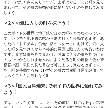
イントはたくさんありますが、まずはぐるーっと町を見て
まわって、その町の特徴や町に足りないものを探してみま
しょう。
＜2＞お気に入りの町を探そう！
このボイドの世界は地下鉄でほかの町へとつながってい
て、いつでも地下鉄の駅から別の町へと移動できます。あ
なたの『トモチル』労働生活のスタートに向けて、気に入
った町を見つけてから本格的に労働に勤しんでも良いわけ
です。まずは町を見てまわり、お気に入りの町を見つける
のもいいかもしれませんね。よく見ると町の建物の色や警
察官の顔、果樹の見た目など町によって異なるはずです。
あ、町を移動する時は必ずその町の労働監査局で評価して
もらうこともお忘れなく!!
＜3＞｢国民百科端末｣でボイドの世界に触れてみ
よう！
では、レッツ労働!! ……と、その前に、町には必ずバス停
があります。バス停のそばには必ず｢国民百科端末｣という