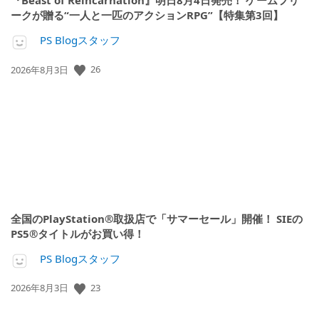
『Beast of Reincarnation』明日8月4日発売！ ゲームフリ
ークが贈る“一人と一匹のアクションRPG”【特集第3回】
PS Blogスタッフ
26
公
2026年8月3日
開
日:
全国のPlayStation®取扱店で「サマーセール」開催！ SIEの
PS5®タイトルがお買い得！
PS Blogスタッフ
23
公
2026年8月3日
開
日: