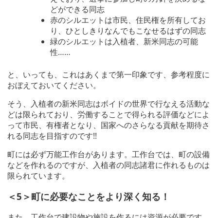
どができる同志
赤のシルエットは市民、住民権を所有してお
り、ひとしきりなんでもこなせるはずの同志
緑のシルエットは入植者、新米同志の可能
性……
と、いっても、これはあくまで第一印象です、参考程度に
おぼえておいてください。
そう、入植者の新米同志はボイドの世界で行なえる活動な
どは限られており、労働することで得られる評価などによ
って市民、有権者となり、国家へのさらなる貢献を期待さ
れる同志を目指すのです!!
町には必ず万能工作台があります。工作台では、町の設備
などを作れるのですが、入植者の同志諸君に作れるものは
限られています。
＜5＞町に必要なことをより深く知る！
また、工作台で建設物や施設を作るには資源が必要です。