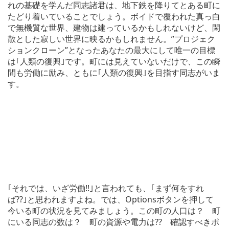
れの基礎を学んだ同志諸君は、地下鉄を降りてとある町に
たどり着いていることでしょう。ボイドで覆われた真っ白
で無機質な世界、建物は建っているかもしれないけど、閑
散とした寂しい世界に映るかもしれません。”プロジェク
ションクローン”となったあなたの最大にして唯一の目標
は｢人類の復興｣です。町には見えていないだけで、この瞬
間も労働に励み、ともに｢人類の復興｣を目指す同志がいま
す。
｢それでは、いざ労働!!｣と言われても、｢まず何をすれ
ば??｣と思われますよね。では、Optionsボタンを押して
今いる町の状況を見てみましょう。この町の人口は？ 町
にいる同志の数は？ 町の資源や電力は?? 確認すべきポ