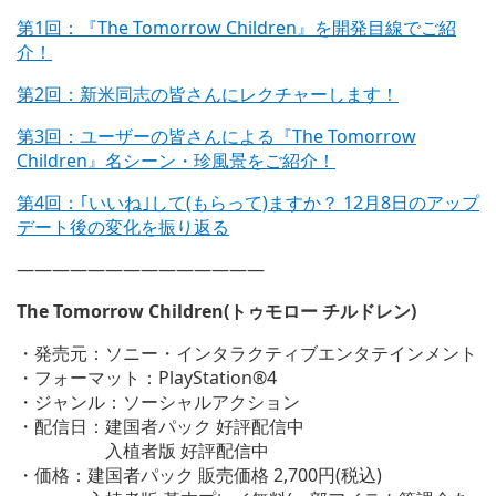
第1回：『The Tomorrow Children』を開発目線でご紹
介！
第2回：新米同志の皆さんにレクチャーします！
第3回：ユーザーの皆さんによる『The Tomorrow
Children』名シーン・珍風景をご紹介！
第4回：｢いいね｣して(もらって)ますか？ 12月8日のアップ
デート後の変化を振り返る
——————————————
The Tomorrow Children(トゥモロー チルドレン)
・発売元：ソニー・インタラクティブエンタテインメント
・フォーマット：PlayStation®4
・ジャンル：ソーシャルアクション
・配信日：建国者パック 好評配信中
入植者版 好評配信中
・価格：建国者パック 販売価格 2,700円(税込)