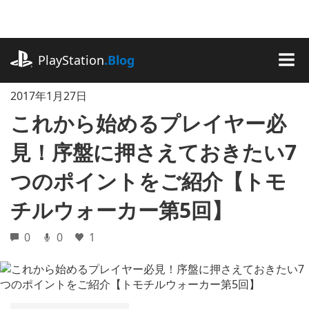
記
事
に
playstation.com
ス
PlayStation
.Blog
キ
MEN
ッ
2017年1月27日
プ
これから始めるプレイヤー必
見！序盤に押さえておきたい7
つのポイントをご紹介【トモ
チルウォーカー第5回】
0
0
1