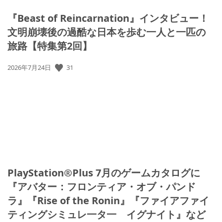
『Beast of Reincarnation』インタビュー！
文明崩壊後の過酷な日本を歩む一人と一匹の
旅路【特集第2回】
31
公
2026年7月24日
開
日:
PlayStation®Plus 7月のゲームカタログに
『アバター：フロンティア・オブ・パンド
ラ』『Rise of the Ronin』『ファイアファイ
ティングシミュレ一タ一 イグナイト』など