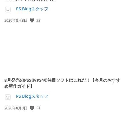
PS Blogスタッフ
23
公
2026年8月3日
開
日:
8月発売のPS5®/PS4®注目ソフトはこれだ！【今月のおすす
め新作ガイド】
PS Blogスタッフ
21
公
2026年8月3日
開
日: