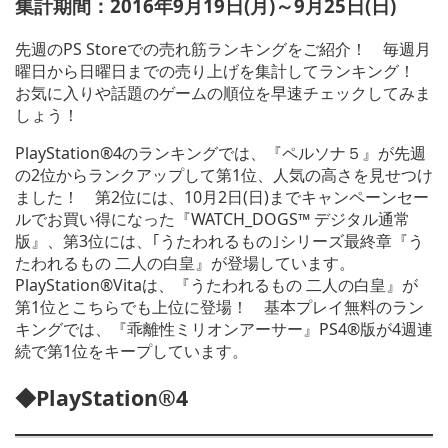
集計期間：2016年9月19日(月)～9月25日(日)
先週のPS Storeでの売れ筋ランキングをご紹介！ 毎週月
曜日から日曜日までの売り上げを集計してランキング！
お気に入りや話題のゲームの順位を早速チェックしてみま
しょう！
PlayStation®4のランキングでは、『ペルソナ５』が先週
の2位からランクアップして第1位、人気の高さを見せつけ
ました！ 第2位には、10月2日(日)までキャンペーンセー
ルでお買い得になった『WATCH_DOGS™ デジタル通常
版』、第3位には、｢うたわれるもの｣シリーズ最終章『う
たわれるもの 二人の白皇』が登場しています。
PlayStation®Vitaは、『うたわれるもの 二人の白皇』が
第1位とこちらでも上位に登場！ 基本プレイ無料のラン
キングでは、『乖離性ミリオンアーサー』PS4®版が4週連
続で第1位をキープしています。
◆PlayStation®4