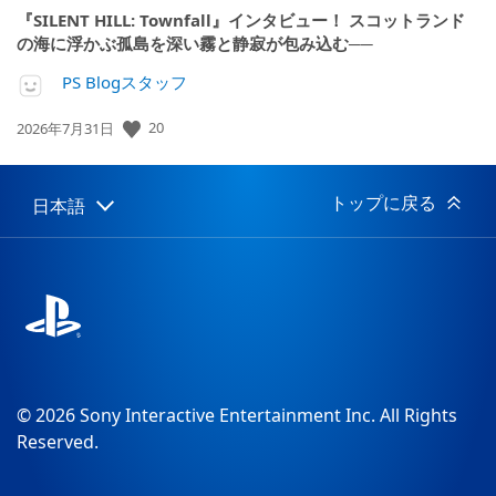
『SILENT HILL: Townfall』インタビュー！ スコットランド
の海に浮かぶ孤島を深い霧と静寂が包み込む──
PS Blogスタッフ
20
公
2026年7月31日
開
日:
トップに戻る
日本語
Select
Current
a
region:
region
© 2026 Sony Interactive Entertainment Inc. All Rights
Reserved.