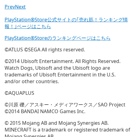
Prev
Next
PlayStation®Store公式サイトの｢売れ筋！ランキング情
報！｣ページはこちら
PlayStation®Storeのランキングページはこちら
©ATLUS ©SEGA All rights reserved.
©2014 Ubisoft Entertainment. All Rights Reserved.
Watch Dogs, Ubisoft and the Ubisoft logo are
trademarks of Ubisoft Entertainment in the U.S.
and/or other countries.
©AQUAPLUS
©川原 礫／アスキー・メディアワークス／SAO Project
©2014 BANDAI NAMCO Games Inc.
© 2015 Mojang AB and Mojang Synergies AB.
MINECRAFT is a trademark or registered trademark of
Mojang Synergies AB.