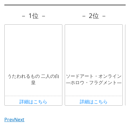
－ 1位 －
－ 2位 －
うたわれるもの 二人の白
ソードアート・オンライン
皇
―ホロウ・フラグメント―
P
詳細はこちら
詳細はこちら
Prev
Next