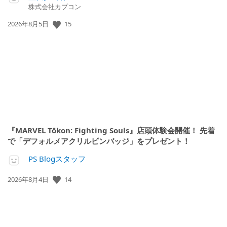
株式会社カプコン
15
公
2026年8月5日
開
日:
『MARVEL Tōkon: Fighting Souls』店頭体験会開催！ 先着
で「デフォルメアクリルピンバッジ」をプレゼント！
PS Blogスタッフ
14
公
2026年8月4日
開
日: