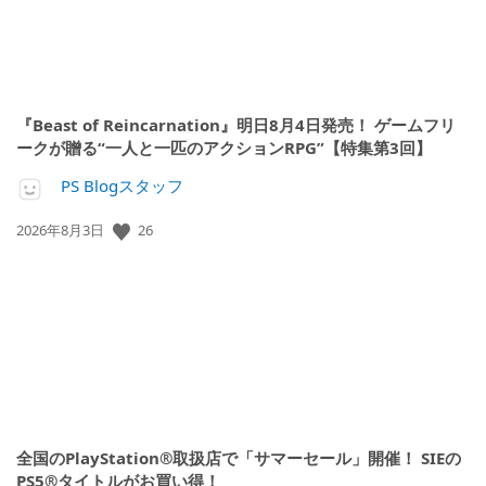
『Beast of Reincarnation』明日8月4日発売！ ゲームフリ
ークが贈る“一人と一匹のアクションRPG”【特集第3回】
PS Blogスタッフ
26
公
2026年8月3日
開
日:
全国のPlayStation®取扱店で「サマーセール」開催！ SIEの
PS5®タイトルがお買い得！