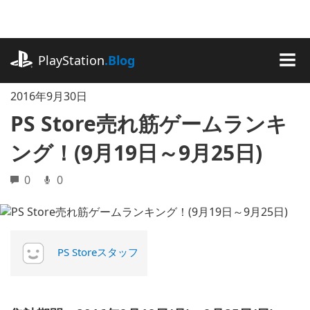
記
事
に
playstation.com
ス
PlayStation
.Blog
キ
MEN
ッ
2016年9月30日
プ
PS Store売れ筋ゲームランキ
ング！(9月19日～9月25日)
0
0
PS Storeスタッフ