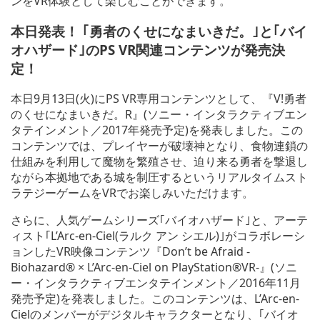
ンをVR体験として楽しむことができます。
本日発表！ ｢勇者のくせになまいきだ。｣と｢バイ
オハザード｣のPS VR関連コンテンツが発売決
定！
本日9月13日(火)にPS VR専用コンテンツとして、『V!勇者
のくせになまいきだ。R』(ソニー・インタラクティブエン
タテインメント／2017年発売予定)を発表しました。この
コンテンツでは、プレイヤーが破壊神となり、食物連鎖の
仕組みを利用して魔物を繁殖させ、迫り来る勇者を撃退し
ながら本拠地である城を制圧するというリアルタイムスト
ラテジーゲームをVRでお楽しみいただけます。
さらに、人気ゲームシリーズ｢バイオハザード｣と、アーテ
ィスト｢L’Arc-en-Ciel(ラルク アン シエル)｣がコラボレーシ
ョンしたVR映像コンテンツ『Don’t be Afraid -
Biohazard® × L’Arc-en-Ciel on PlayStation®VR-』(ソニ
ー・インタラクティブエンタテインメント／2016年11月
発売予定)を発表しました。このコンテンツは、L’Arc-en-
Cielのメンバーがデジタルキャラクターとなり、｢バイオ