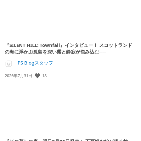
『SILENT HILL: Townfall』インタビュー！ スコットランド
の海に浮かぶ孤島を深い霧と静寂が包み込む──
PS Blogスタッフ
18
公
2026年7月31日
開
日: