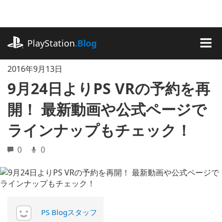
記
事
に
playstation.com
ス
PlayStation
.Blog
キ
MEN
ッ
2016年9月13日
プ
9月24日よりPS VRの予約を再
開！ 最新動画や公式ページで
ラインナップもチェック！
0
0
PS Blogスタッフ