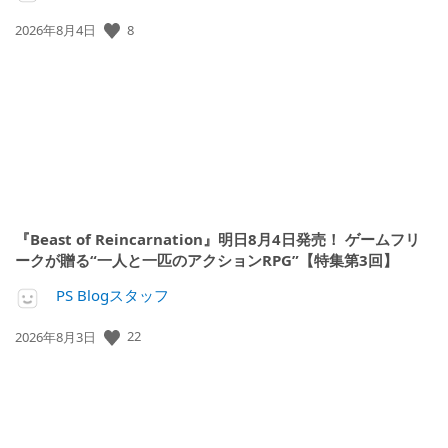
8
公
2026年8月4日
開
日:
『Beast of Reincarnation』明日8月4日発売！ ゲームフリ
ークが贈る“一人と一匹のアクションRPG”【特集第3回】
PS Blogスタッフ
22
公
2026年8月3日
開
日: