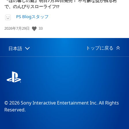
『ほの暮しの庭』明日7月30日発売！ 不可解な掟が残る村
で、のんびりスローライフ!?
PS Blogスタッフ
33
公
2026年7月29日
開
日:
トップに戻る
日本語
Select
Current
a
region:
region
© 2026 Sony Interactive Entertainment Inc. All Rights
Reserved.