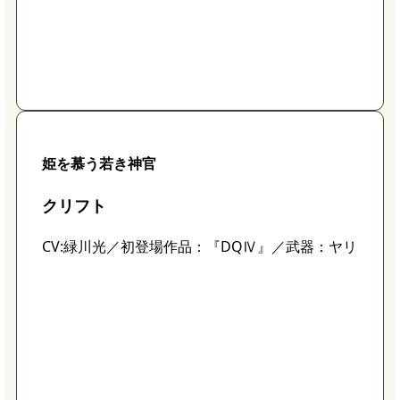
姫を慕う若き神官
クリフト
CV:緑川光／初登場作品：『DQⅣ』／武器：ヤリ