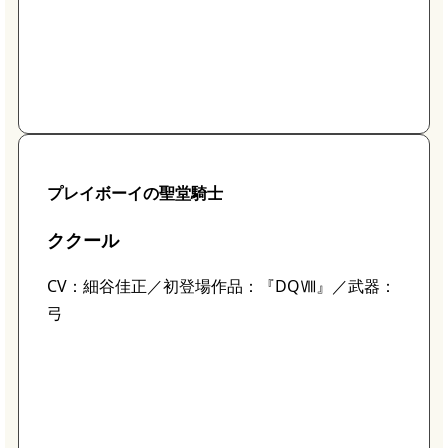
プレイボーイの聖堂騎士
ククール
CV：細谷佳正／初登場作品：『DQⅧ』／武器：
弓