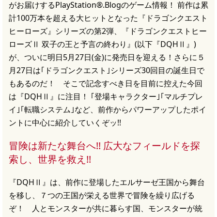
がお届けするPlayStation®.Blogのゲーム情報！ 前作は累
計100万本を超える大ヒットとなった『ドラゴンクエスト
ヒーローズ』シリーズの第2弾、『ドラゴンクエストヒー
ローズⅡ 双子の王と予言の終わり』(以下『DQHⅡ』)
が、ついに明日5月27日(金)に発売日を迎える！さらに５
月27日は｢ドラゴンクエスト｣シリーズ30回目の誕生日で
もあるのだ！ そこで記念すべき日を目前に控えた今回
は『DQHⅡ』に注目！ ｢登場キャラクター｣｢マルチプレ
イ｣｢転職システム｣など、前作からパワーアップしたポイ
ントに中心に紹介していくぞッ!!
冒険は新たな舞台へ!! 広大なフィールドを探
索し、世界を救え!!
『DQHⅡ』は、前作に登場したエルサーゼ王国から舞台
を移し、７つの王国が栄える世界で冒険を繰り広げる
ぞ！ 人とモンスターが共に暮らす国、モンスターが統