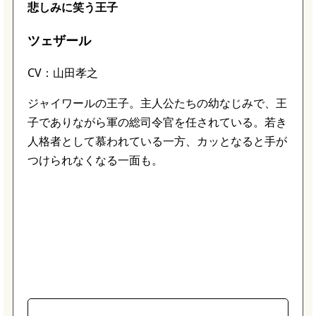
悲しみに笑う王子
ツェザール
CV：山田孝之
ジャイワールの王子。主人公たちの幼なじみで、王
子でありながら軍の総司令官を任されている。若き
人格者として慕われている一方、カッとなると手が
つけられなくなる一面も。
使用武器は｢両手剣｣。炎、氷、雷など多彩な属