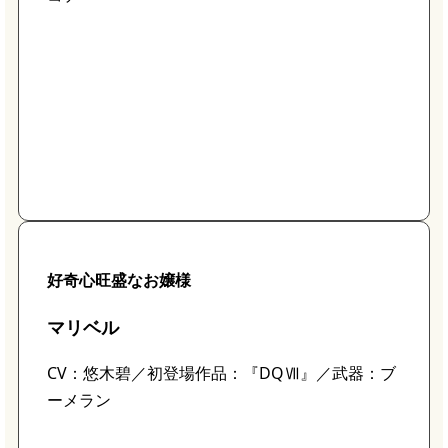
好奇心旺盛なお嬢様
マリベル
CV：悠木碧／初登場作品：『DQⅦ』／武器：ブ
ーメラン