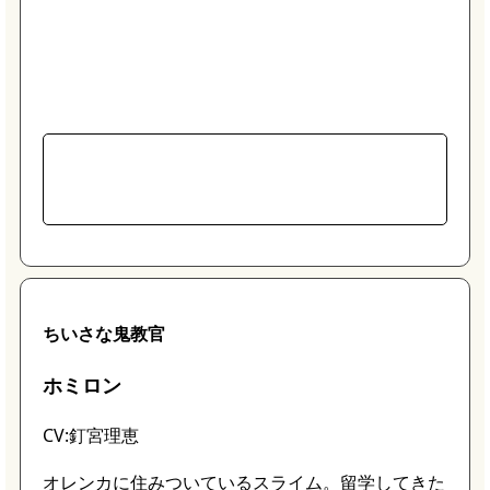
使用武器は｢オノ｣。力を溜めて一撃必殺の攻撃
を繰り出したり、オノを回転させて周囲の敵を
まとめて攻撃したりと豪快な攻撃が持ち味。
ちいさな鬼教官
ホミロン
CV:釘宮理恵
オレンカに住みついているスライム。留学してきた