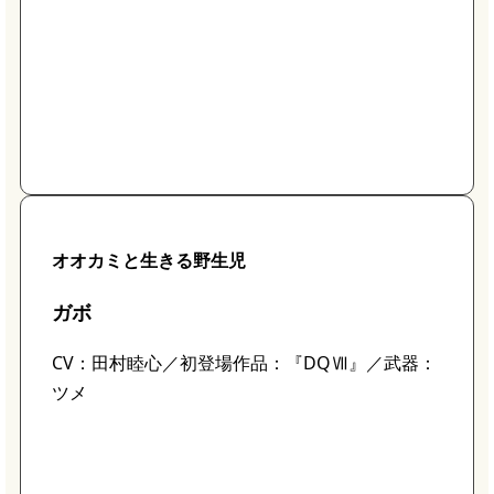
オオカミと生きる野生児
ガボ
CV：田村睦心／初登場作品：『DQⅦ』／武器：
ツメ