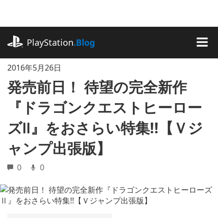
記
事
に
playstation.com
ス
PlayStation
.Blog
キ
MEN
ッ
2016年5月26日
プ
発売前日！ 待望の完全新作
『ドラゴンクエストヒーロー
ズⅡ』をおさらい特集!!【Ｖジ
ャンプ出張版】
0
0