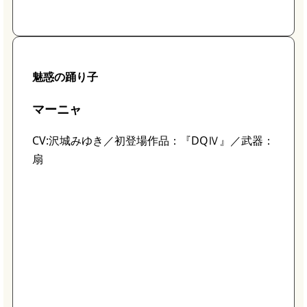
魅惑の踊り子
マーニャ
CV:沢城みゆき／初登場作品：『DQⅣ』／武器：
扇