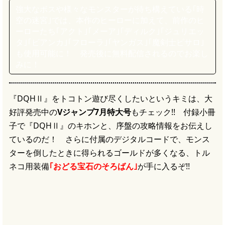
強大なボスや様々なモンスターが待ち構えている｢時
空の迷宮｣では、本作のヒーローに加えて、前作のヒ
ーローたち｢アクト｣｢メーア｣｢ディルク｣｢ジュリエッ
タ｣｢ビアンカ｣｢フローラ｣｢ヤンガス｣｢魔剣士ピサロ｣
も使用可能に！ 発売後に無料配信されるのでお楽し
みに！
『DQHⅡ』をトコトン遊び尽くしたいというキミは、大
好評発売中の
Vジャンプ7月特大号
もチェック!! 付録小冊
子で『DQHⅡ』のキホンと、序盤の攻略情報をお伝えし
ているのだ！ さらに付属のデジタルコードで、モンス
ターを倒したときに得られるゴールドが多くなる、トル
ネコ用装備
｢おどる宝石のそろばん｣
が手に入るぞ!!