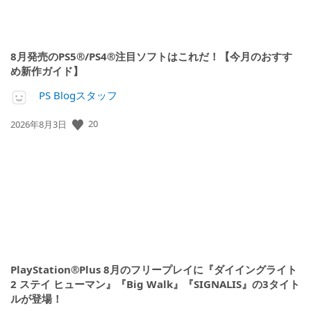
8月発売のPS5®/PS4®注目ソフトはこれだ！【今月のおすす
め新作ガイド】
PS Blogスタッフ
20
公
2026年8月3日
開
日:
PlayStation®Plus 8月のフリープレイに『ダイイングライト
2 ステイ ヒューマン』『Big Walk』『SIGNALIS』の3タイト
ルが登場！