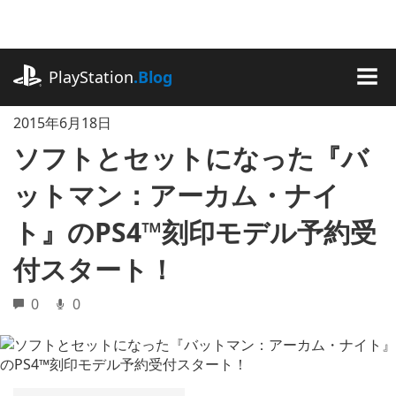
記
事
に
playstation.com
ス
PlayStation
.Blog
キ
MEN
ッ
2015年6月18日
プ
ソフトとセットになった『バ
ットマン：アーカム・ナイ
ト』のPS4™刻印モデル予約受
付スタート！
0
0