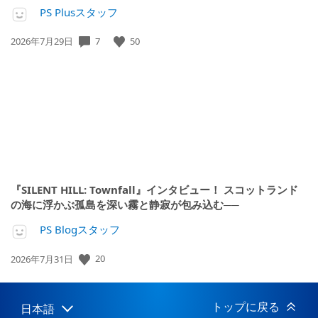
PS Plusスタッフ
7
50
公
2026年7月29日
開
日:
『SILENT HILL: Townfall』インタビュー！ スコットランド
の海に浮かぶ孤島を深い霧と静寂が包み込む──
PS Blogスタッフ
20
公
2026年7月31日
開
日:
トップに戻る
日本語
Select
Current