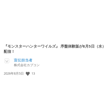
日:
『モンスターハンターワイルズ』 序盤体験版が8月5日（水）
配信！
宣伝担当者
株式会社カプコン
13
公
2026年8月5日
開
日: