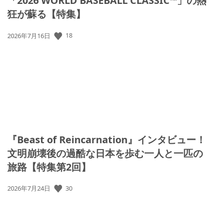
「2026 WORLD BASEBALL CLASSIC™」の熱
狂が蘇る【特集】
18
公
2026年7月16日
開
日:
『Beast of Reincarnation』インタビュー！
文明崩壊後の過酷な日本を歩む一人と一匹の
旅路【特集第2回】
30
公
2026年7月24日
開
日: