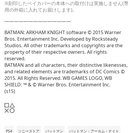
※刻印したベイカバーの本体への取付けは実施しません(専
用の外箱に入れてお届けします)。
——————————————
BATMAN: ARKHAM KNIGHT software © 2015 Warner
Bros. Entertainment Inc. Developed by Rocksteady
Studios. All other trademarks and copyrights are the
property of their respective owners. All rights
reserved.
BATMAN and all characters, their distinctive likenesses,
and related elements are trademarks of DC Comics ©
2015. All Rights Reserved. WB GAMES LOGO, WB
SHIELD: ™ & © Warner Bros. Entertainment Inc.
(s15)
PS4
ソニーストア
バットマン
バットマン：アーカム・ナイト