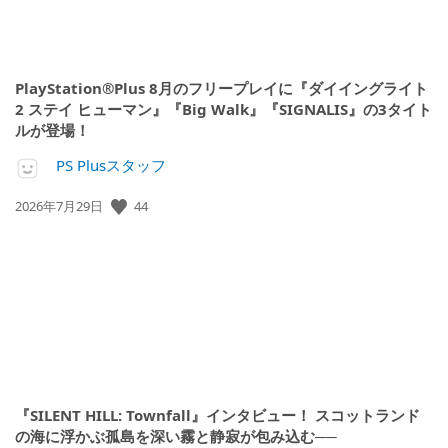
PlayStation®Plus 8月のフリープレイに『ダイイングライト
2 ステイ ヒューマン』『Big Walk』『SIGNALIS』の3タイト
ルが登場！
PS Plusスタッフ
44
公
2026年7月29日
開
日:
『SILENT HILL: Townfall』インタビュー！ スコットランド
の海に浮かぶ孤島を深い霧と静寂が包み込む──