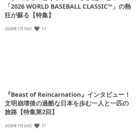
「2026 WORLD BASEBALL CLASSIC™」の熱
狂が蘇る【特集】
17
公
2026年7月16日
開
日:
『Beast of Reincarnation』インタビュー！
文明崩壊後の過酷な日本を歩む一人と一匹の
旅路【特集第2回】
27
公
2026年7月24日
開
日: