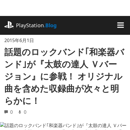
記
事
に
playstation.com
ス
PlayStation
.Blog
キ
MEN
ッ
2015年6月1日
プ
話題のロックバンド｢和楽器バ
ンド｣が『太鼓の達人 Ｖバー
ジョン』に参戦！ オリジナル
曲を含めた収録曲が次々と明
らかに！
0
0