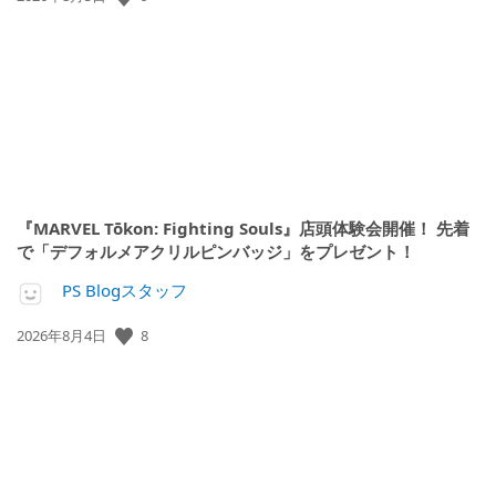
開
日:
『MARVEL Tōkon: Fighting Souls』店頭体験会開催！ 先着
で「デフォルメアクリルピンバッジ」をプレゼント！
PS Blogスタッフ
8
公
2026年8月4日
開
日: