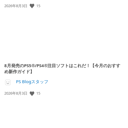
15
公
2026年8月3日
開
日:
8月発売のPS5®/PS4®注目ソフトはこれだ！【今月のおすす
め新作ガイド】
PS Blogスタッフ
15
公
2026年8月3日
開
日: