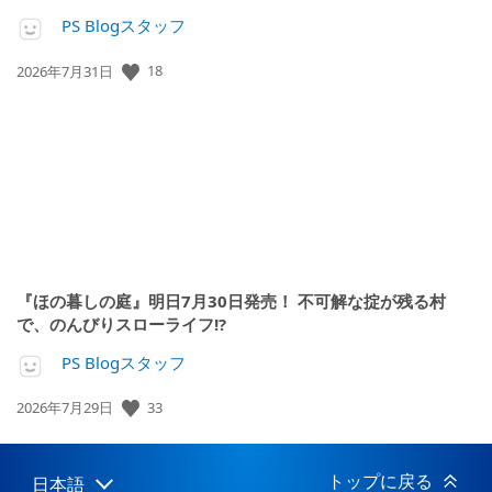
PS Blogスタッフ
18
公
2026年7月31日
開
日:
『ほの暮しの庭』明日7月30日発売！ 不可解な掟が残る村
で、のんびりスローライフ!?
PS Blogスタッフ
33
公
2026年7月29日
開
日:
トップに戻る
日本語