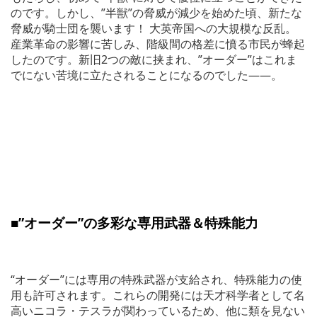
のです。しかし、”半獣”の脅威が減少を始めた頃、新たな
脅威が騎士団を襲います！ 大英帝国への大規模な反乱。
産業革命の影響に苦しみ、階級間の格差に憤る市民が蜂起
したのです。新旧2つの敵に挟まれ、”オーダー”はこれま
でにない苦境に立たされることになるのでした――。
■”オーダー”の多彩な専用武器＆特殊能力
“オーダー”には専用の特殊武器が支給され、特殊能力の使
用も許可されます。これらの開発には天才科学者として名
高いニコラ・テスラが関わっているため、他に類を見ない