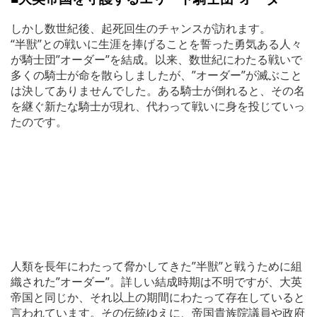
しかし数世紀後、起死回生のチャンスが訪れます。
“半獣”との戦いに生涯を捧げることを誓った勇気ある人々
が騎士団”オーダー”を結成。以来、数世紀にわたる戦いで
多くの騎士が命を散らしましたが、”オーダー”が滅ぶこと
は決してありませんでした。ある騎士が倒れると、その名
を継ぐ新たな騎士が現れ、代わって戦いに身を投じていっ
たのです。
人類を長年にわたって脅かしてきた”半獣”と戦うために組
織された”オーダー”。詳しい結成時期は不明ですが、大英
帝国と同じか、それ以上の期間にわたって存在していると
言われています。その伝統ゆえに、帝国貴族院議員や政府