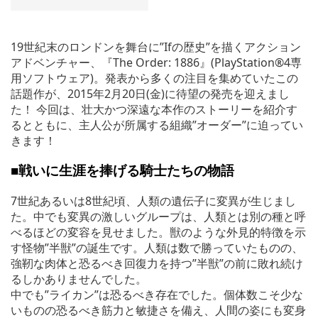
19世紀末のロンドンを舞台に”Ifの歴史”を描くアクション
アドベンチャー、『The Order: 1886』(PlayStation®4専
用ソフトウェア)。発表から多くの注目を集めていたこの
話題作が、2015年2月20日(金)に待望の発売を迎えまし
た！ 今回は、壮大かつ深遠な本作のストーリーを紹介す
るとともに、主人公が所属する組織”オーダー”に迫ってい
きます！
■戦いに生涯を捧げる騎士たちの物語
7世紀あるいは8世紀頃、人類の遺伝子に変異が生じまし
た。中でも変異の激しいグループは、人類とは別の種と呼
べるほどの変容を見せました。獣のような外見的特徴を示
す怪物”半獣”の誕生です。人類は数で勝っていたものの、
強靭な肉体と恐るべき回復力を持つ”半獣”の前に敗れ続け
るしかありませんでした。
中でも”ライカン”は恐るべき存在でした。個体数こそ少な
いものの恐るべき筋力と敏捷さを備え、人間の姿にも変身