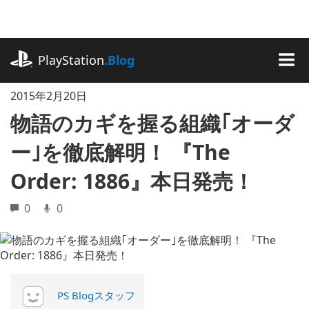
記
事
に
playstation.com
ス
PlayStation
.Blog
キ
MEN
ッ
2015年2月20日
プ
物語のカギを握る組織｢オーダ
ー｣を徹底解明！ 『The
Order: 1886』本日発売！
0
0
PS Blogスタッフ