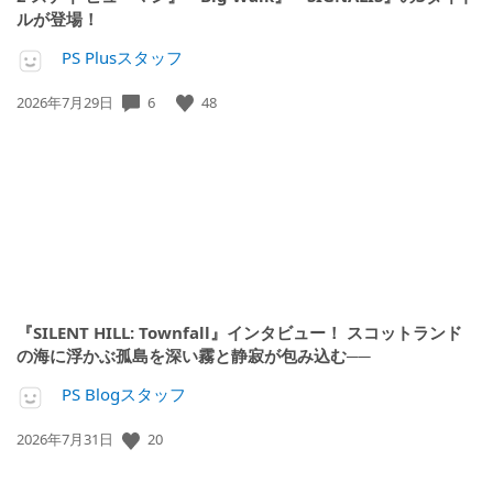
ルが登場！
PS Plusスタッフ
6
48
公
2026年7月29日
開
日:
『SILENT HILL: Townfall』インタビュー！ スコットランド
の海に浮かぶ孤島を深い霧と静寂が包み込む──
PS Blogスタッフ
20
公
2026年7月31日
開
日: