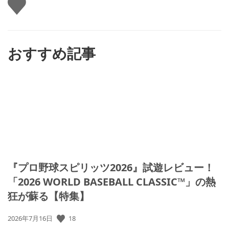
い
い
ね
す
る
おすすめ記事
『プロ野球スピリッツ2026』試遊レビュー！
「2026 WORLD BASEBALL CLASSIC™」の熱
狂が蘇る【特集】
18
公
2026年7月16日
開