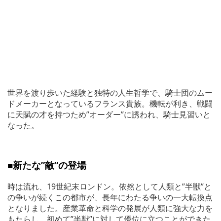
世界を渡り歩いた経験と独特の人生哲学で、騎士団のムー
ドメーカーとなっているフランス貴族。機転が利き、戦闘
に天賦の才を持つため”オーダー”に誘われ、騎士見習いと
なった。
■新たな”敵”の登場
時は流れ、19世紀末ロンドン。依然として人類と”半獣”と
の争いが続くこの都市が、長年にわたる争いの一大転換点
となりました。産業革命と科学の発展が人類に強大な力を
もたらし、初めて”半獣”に対して優位に立つことができた