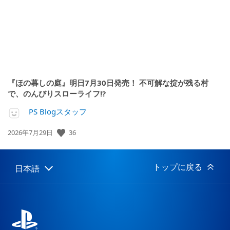
『ほの暮しの庭』明日7月30日発売！ 不可解な掟が残る村
で、のんびりスローライフ!?
PS Blogスタッフ
36
公
2026年7月29日
開
日:
トップに戻る
日本語
Select
Current
a
region:
region