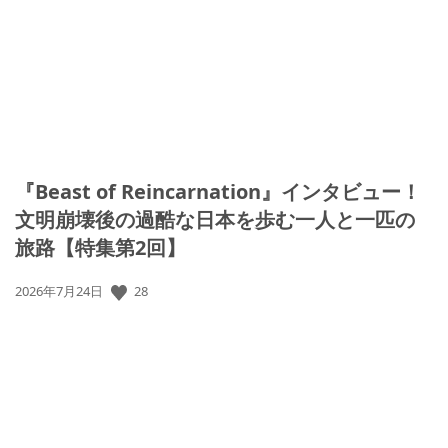
日:
『Beast of Reincarnation』インタビュー！
文明崩壊後の過酷な日本を歩む一人と一匹の
旅路【特集第2回】
28
公
2026年7月24日
開
日: