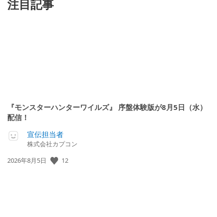
注目記事
『モンスターハンターワイルズ』 序盤体験版が8月5日（水）
配信！
宣伝担当者
株式会社カプコン
12
公
2026年8月5日
開
日: