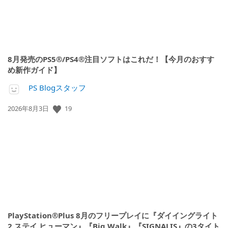
8月発売のPS5®/PS4®注目ソフトはこれだ！【今月のおすす
め新作ガイド】
PS Blogスタッフ
19
公
2026年8月3日
開
日:
PlayStation®Plus 8月のフリープレイに『ダイイングライト
2 ステイ ヒューマン』『Big Walk』『SIGNALIS』の3タイト