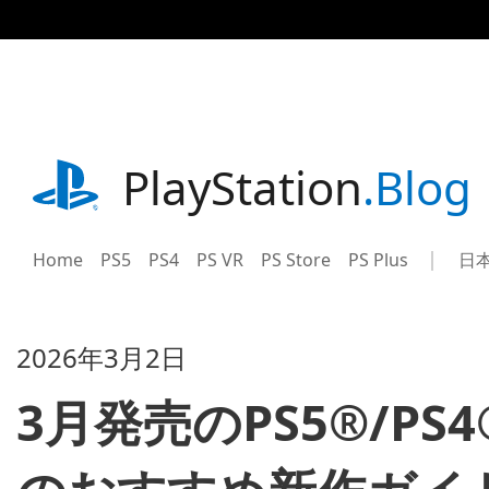
記
事
に
ス
キ
ッ
プ
playstation.com
PlayStation
.Blog
Home
PS5
PS4
PS VR
PS Store
PS Plus
日
Sel
Cur
a
reg
reg
2026年3月2日
3月発売のPS5®/P