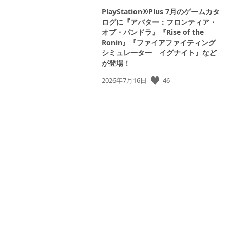
PlayStation®Plus 7月のゲームカタ
ログに『アバター：フロンティア・
オブ・パンドラ』『Rise of the
Ronin』『ファイアファイティング
シミュレ一タ一 イグナイト』など
が登場！
公
46
2026年7月16日
開
日: