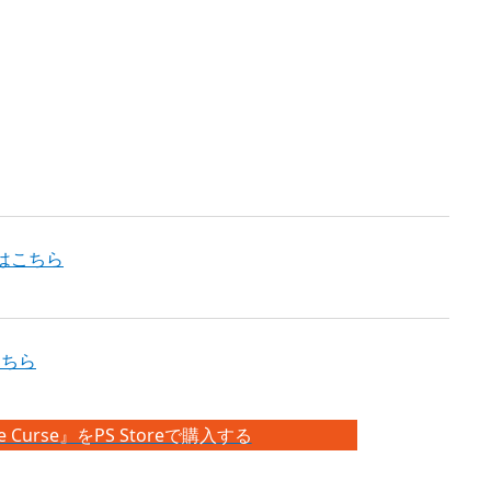
』記事はこちら
はこちら
 The Curse』をPS Storeで購入する