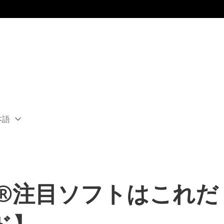
本語
ect
rent
ion:
ion
S4®注目ソフトはこれ