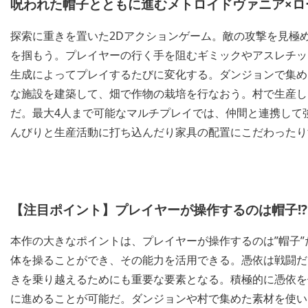
呪われた帽子とともに進むメトロイドヴァニア×ロ
探索に重きを置いた2Dアクションゲーム。敵の攻撃を見極
を掴もう。プレイヤーの行く手を阻むギミックやアスレチッ
生成によってプレイするたびに変化する。ダンジョンで集め
な施設を建築して、畑で作物の栽培を行なおう。村で生産し
だ。最大4人まで可能なマルチプレイでは、仲間と連携して
んびりと生産活動に打ち込んだり家具の配置にこだわったり
【注目ポイント】プレイヤーが操作するのは帽子!
本作の大きなポイントは、プレイヤーが操作するのは”帽子
体を操ることができ、その能力を活用できる。憑依は戦闘だ
きを乗り越えるためにも重要な要素となる。積極的に憑依を
に進めることが可能だ。ダンジョンや村で集めた素材を使い