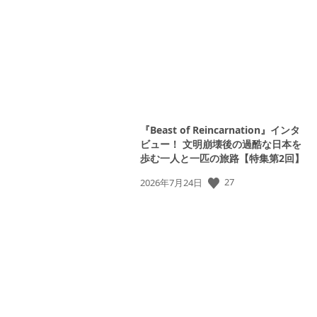
日:
『Beast of Reincarnation』インタ
ビュー！ 文明崩壊後の過酷な日本を
歩む一人と一匹の旅路【特集第2回】
公
27
2026年7月24日
開
日: