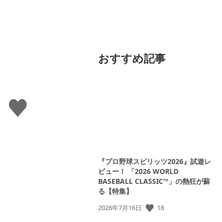
おすすめ記事
い
い
ね
す
る
『プロ野球スピリッツ2026』試遊レ
ビュー！ 「2026 WORLD
BASEBALL CLASSIC™」の熱狂が蘇
る【特集】
公
18
2026年7月16日
開