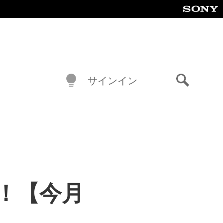
サインイン
検
索
だ！【今月