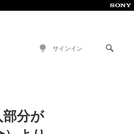
サインイン
検
索
入部分が