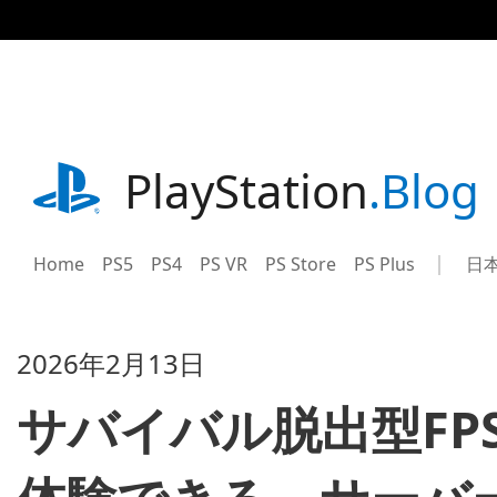
記
事
に
ス
キ
ッ
プ
playstation.com
PlayStation
.Blog
Home
PS5
PS4
PS VR
PS Store
PS Plus
日
Sel
Cur
a
reg
reg
2026年2月13日
サバイバル脱出型FPS