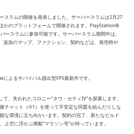
on』サーバースラムの開催を発表しました。サーバースラムは2月27
のほかのプラットフォームで開催されます。PlayStation®
でもサーバースラムに参加可能です。サーバースラム期間中は、
です。追加のマップ、ファクション、契約などは、発売時や
ungieによるサバイバル脱出型FPS最新作です。
として、失われたコロニー”タウ・セティIV“を探索します。
接チャット（※1）を使って不安定な同盟を結んだりしな
能な環境に立ち向かいます。契約の完了、新たなビルド
、上空に浮かぶ廃船”マラソン号”が待っています。