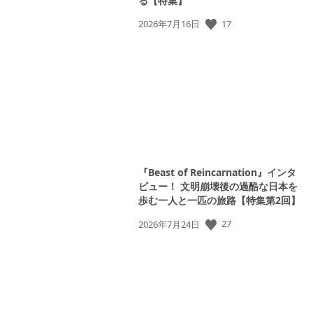
る【特集】
公
17
2026年7月16日
開
日:
View
『Beast of Reincarnation』インタ
and
ビュー！ 文明崩壊後の過酷な日本を
download
image
歩む一人と一匹の旅路【特集第2回】
公
27
2026年7月24日
開
日: