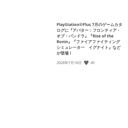
PlayStation®Plus 7月のゲームカタ
ログに『アバター：フロンティア・
オブ・パンドラ』『Rise of the
Ronin』『ファイアファイティング
シミュレ一タ一 イグナイト』など
が登場！
公
45
2026年7月16日
開
日: