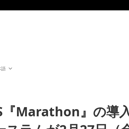
本語
ect
rent
ion:
ion
『Marathon』の導