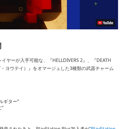
開
いるプレイヤーが入手可能な、『HELLDIVERS 2』、『DEATH
ースト・オブ・ヨウテイ）』をオマージュした3種類の武器チャーム
トルギター”
に”
れたあと、PlayStation Plus加入者が
“PlayStation