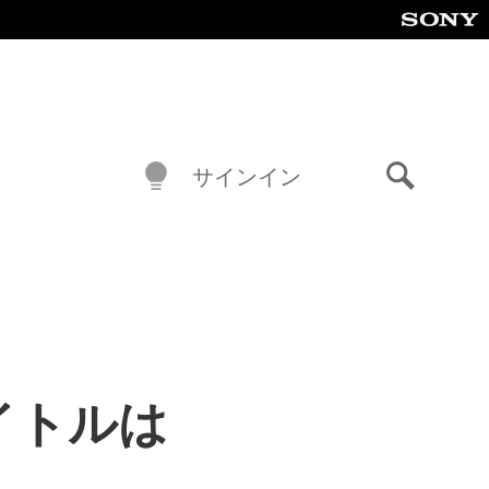
サインイン
検
索
タイトルは