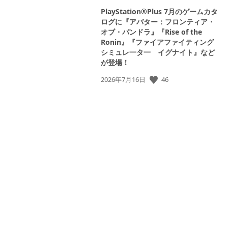
PlayStation®Plus 7月のゲームカタ
ログに『アバター：フロンティア・
オブ・パンドラ』『Rise of the
Ronin』『ファイアファイティング
シミュレ一タ一 イグナイト』など
が登場！
公
46
2026年7月16日
開
日: