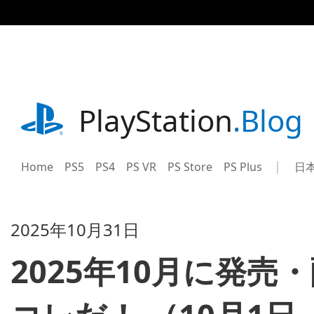
記
事
に
ス
キ
ッ
プ
playstation.com
PlayStation
.Blog
Home
PS5
PS4
PS VR
PS Store
PS Plus
日
Sel
Cur
a
reg
reg
2025年10月31日
2025年10月に発売