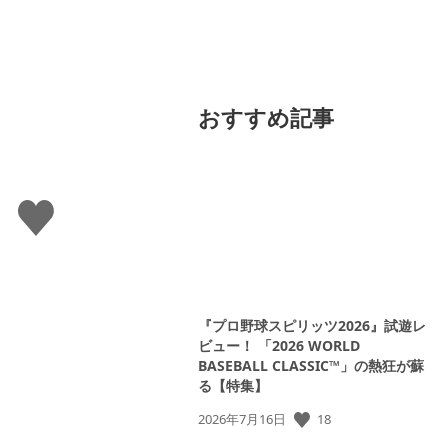
おすすめ記事
い
い
ね
す
る
『プロ野球スピリッツ2026』試遊レ
ビュー！ 「2026 WORLD
BASEBALL CLASSIC™」の熱狂が蘇
る【特集】
公
18
2026年7月16日
開