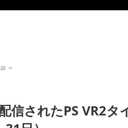
本語
ect
rent
ion:
ion
・配信されたPS VR2