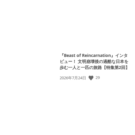
日:
『Beast of Reincarnation』インタ
ビュー！ 文明崩壊後の過酷な日本を
歩む一人と一匹の旅路【特集第2回】
公
29
2026年7月24日
開
日: