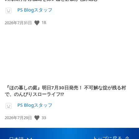
PS Blogスタッフ
公
18
2026年7月31日
開
日:
『ほの暮しの庭』明日7月30日発売！ 不可解な掟が残る村
で、のんびりスローライフ!?
PS Blogスタッフ
公
33
2026年7月29日
開
日:
トップに戻る