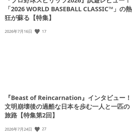
『プロ野球スピリッツ2026』試遊レビュー！
「2026 WORLD BASEBALL CLASSIC™」の熱
狂が蘇る【特集】
公
17
2026年7月16日
開
日:
『Beast of Reincarnation』インタビュー！
文明崩壊後の過酷な日本を歩む一人と一匹の
旅路【特集第2回】
公
27
2026年7月24日
開
日: