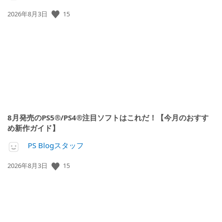
公
15
2026年8月3日
開
日:
8月発売のPS5®/PS4®注目ソフトはこれだ！【今月のおすす
め新作ガイド】
PS Blogスタッフ
公
15
2026年8月3日
開
日: