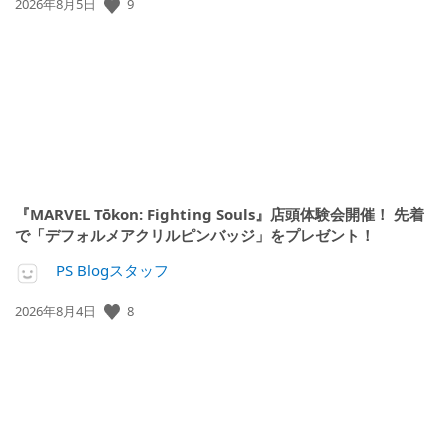
公
9
2026年8月5日
開
日:
『MARVEL Tōkon: Fighting Souls』店頭体験会開催！ 先着
で「デフォルメアクリルピンバッジ」をプレゼント！
PS Blogスタッフ
公
8
2026年8月4日
開
日: