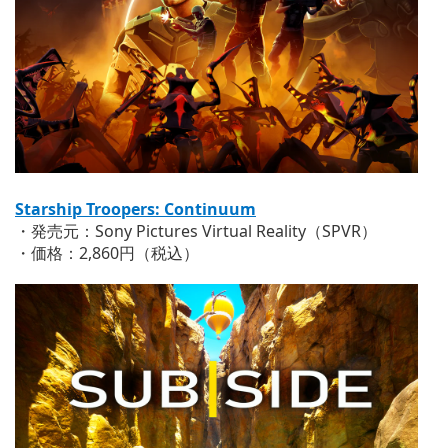
Starship Troopers: Continuum
・発売元：Sony Pictures Virtual Reality（SPVR）
・価格：2,860円（税込）