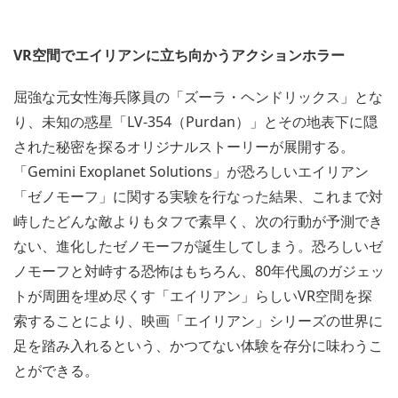
VR空間でエイリアンに立ち向かうアクションホラー
屈強な元女性海兵隊員の「ズーラ・ヘンドリックス」とな
り、未知の惑星「LV-354（Purdan）」とその地表下に隠
された秘密を探るオリジナルストーリーが展開する。
「Gemini Exoplanet Solutions」が恐ろしいエイリアン
「ゼノモーフ」に関する実験を行なった結果、これまで対
峙したどんな敵よりもタフで素早く、次の行動が予測でき
ない、進化したゼノモーフが誕生してしまう。恐ろしいゼ
ノモーフと対峙する恐怖はもちろん、80年代風のガジェッ
トが周囲を埋め尽くす「エイリアン」らしいVR空間を探
索することにより、映画「エイリアン」シリーズの世界に
足を踏み入れるという、かつてない体験を存分に味わうこ
とができる。