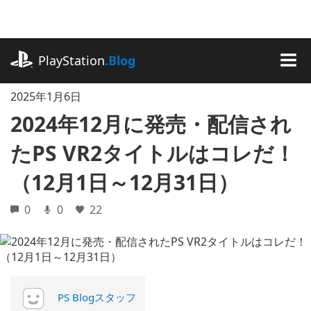
記
事
に
playstation.com
ス
PlayStation
.Blog
キ
MEN
ッ
2025年1月6日
プ
2024年12月に発売・配信され
たPS VR2タイトルはコレだ！
（12月1日～12月31日）
0
0
22
PS Blogスタッフ