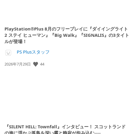
PlayStation®Plus 8月のフリープレイに『ダイイングライト
2 ステイ ヒューマン』『Big Walk』『SIGNALIS』の3タイト
ルが登場！
PS Plusスタッフ
公
44
2026年7月29日
開
日:
『SILENT HILL: Townfall』インタビュー！ スコットランド
の海に浮かぶ孤島を深い霧と静寂が包み込む──