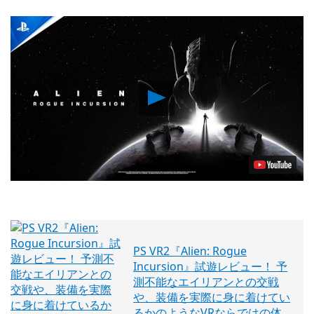
Play
Video
PS VR2『Alien: Rogue
Incursion』試遊レビュー！ 予
測不能なエイリアンとの交戦
や、装備を実際に身に着けてい
るかのようなVRならではの体