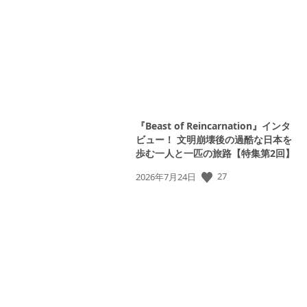
日:
『Beast of Reincarnation』インタ
ビュー！ 文明崩壊後の過酷な日本を
歩む一人と一匹の旅路【特集第2回】
公
27
2026年7月24日
開
日: