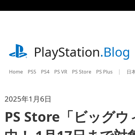
記
事
に
ス
キ
ッ
プ
playstation.com
PlayStation
.Blog
Home
PS5
PS4
PS VR
PS Store
PS Plus
日
Sel
Cur
a
reg
reg
2025年1月6日
PS Store「ビッ