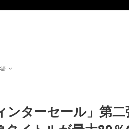
本語
ect
rent
ion:
ion
グウィンターセール」第