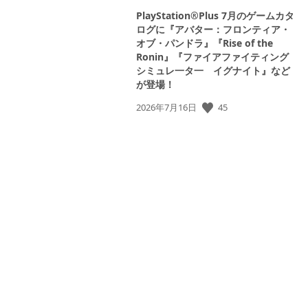
PlayStation®Plus 7月のゲームカタ
ログに『アバター：フロンティア・
オブ・パンドラ』『Rise of the
Ronin』『ファイアファイティング
シミュレ一タ一 イグナイト』など
が登場！
公
45
2026年7月16日
開
日: