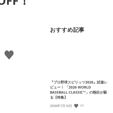
OFF！
おすすめ記事
い
い
ね
す
る
『プロ野球スピリッツ2026』試遊レ
ビュー！ 「2026 WORLD
BASEBALL CLASSIC™」の熱狂が蘇
る【特集】
公
17
2026年7月16日
開