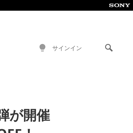
サインイン
検
索
二弾が開催