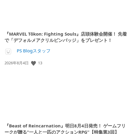
『MARVEL Tōkon: Fighting Souls』店頭体験会開催！ 先着
で「デフォルメアクリルピンバッジ」をプレゼント！
PS Blogスタッフ
公
13
2026年8月4日
開
日:
『Beast of Reincarnation』明日8月4日発売！ ゲームフリ
ークが贈る“一人と一匹のアクションRPG”【特集第3回】