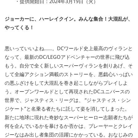
・提供開始日：2024年3月19日（火）
ジョーカーに、ハーレイクイン。みんな集合！大混乱が、
やってくる！
悪いっていいよね……。DCワールド史上最高のヴィランと
なって、最新のDC/LEGOアドベンチャーの世界に飛び込
もう。自分で全く新しいスーパーヴィランを創りあげ、そ
して全編アクション満載のストーリーを、悪戯心いっぱい
の悪ふざけをして大混乱を巻き起こしながらプレイしよ
う。オープンワールドとして再現されたDCユニバースの
世界で、ジャスティス・リーグは、 “ジャスティス・シン
ジケート”と名乗る者たちに託して姿を消してしまった。
新たに地球に現れた奇妙なスーパーヒーロー志願者たちが
何を企んでいるかを暴けるか否かは、プレーヤーとクレイ
ジーなはみ出し者集団の活躍にかかっている。おなじみの