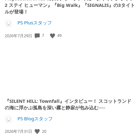
2 ステイ ヒューマン』『Big Walk』『SIGNALIS』の3タイト
ルが登場！
PS Plusスタッフ
公
7
49
2026年7月29日
開
日:
『SILENT HILL: Townfall』インタビュー！ スコットランド
の海に浮かぶ孤島を深い霧と静寂が包み込む──
PS Blogスタッフ
公
20
2026年7月31日
開