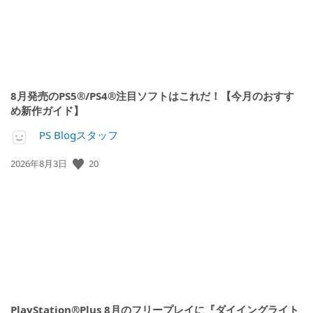
8月発売のPS5®/PS4®注目ソフトはこれだ！【今月のおすす
め新作ガイド】
PS Blogスタッフ
公
20
2026年8月3日
開
日:
PlayStation®Plus 8月のフリープレイに『ダイイングライト