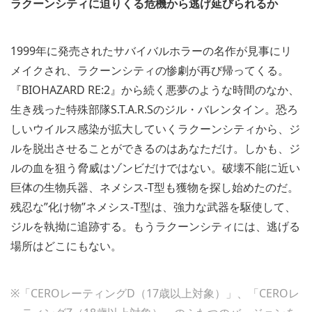
ラクーンシティに迫りくる危機から逃げ延びられるか
1999年に発売されたサバイバルホラーの名作が見事にリ
メイクされ、ラクーンシティの惨劇が再び帰ってくる。
『BIOHAZARD RE:2』から続く悪夢のような時間のなか、
生き残った特殊部隊S.T.A.R.Sのジル・バレンタイン。恐ろ
しいウイルス感染が拡大していくラクーンシティから、ジ
ルを脱出させることができるのはあなただけ。しかも、ジ
ルの血を狙う脅威はゾンビだけではない。破壊不能に近い
巨体の生物兵器、ネメシス-T型も獲物を探し始めたのだ。
残忍な”化け物”ネメシス-T型は、強力な武器を駆使して、
ジルを執拗に追跡する。もうラクーンシティには、逃げる
場所はどこにもない。
※「CEROレーティングD（17歳以上対象）」、「CEROレ