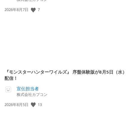
公
7
2026年8月7日
開
日:
『モンスターハンターワイルズ』 序盤体験版が8月5日（水）
配信！
宣伝担当者
株式会社カプコン
公
13
2026年8月5日
開
日: