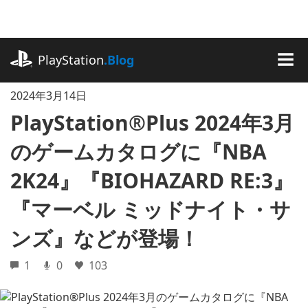
記
事
に
playstation.com
ス
PlayStation
.Blog
キ
MEN
ッ
2024年3月14日
プ
PlayStation®Plus 2024年3月
のゲームカタログに『NBA
2K24』『BIOHAZARD RE:3』
『マーベル ミッドナイト・サ
ンズ』などが登場！
1
0
103