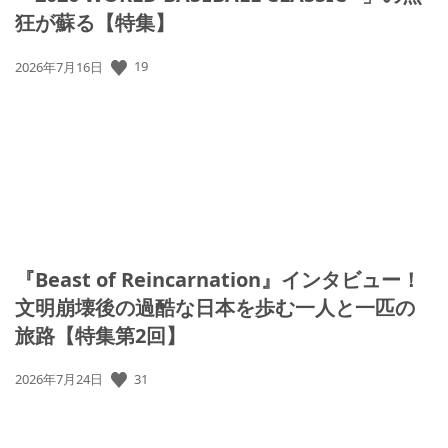
狂が蘇る【特集】
19
公
2026年7月16日
開
日:
『Beast of Reincarnation』インタビュー！
文明崩壊後の過酷な日本を歩む一人と一匹の
旅路【特集第2回】
31
公
2026年7月24日
開
日: