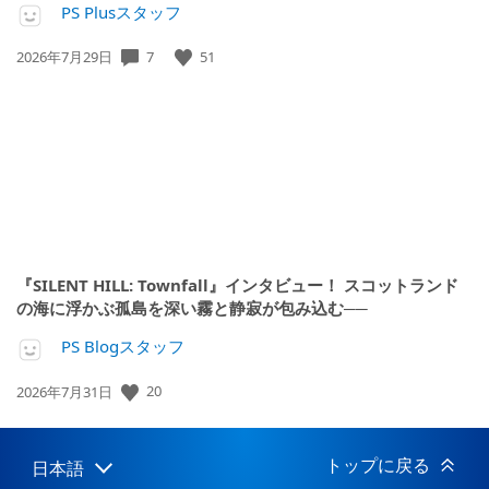
PS Plusスタッフ
7
51
公
2026年7月29日
開
日:
『SILENT HILL: Townfall』インタビュー！ スコットランド
の海に浮かぶ孤島を深い霧と静寂が包み込む──
PS Blogスタッフ
20
公
2026年7月31日
開
日:
トップに戻る
日本語
Select
Current