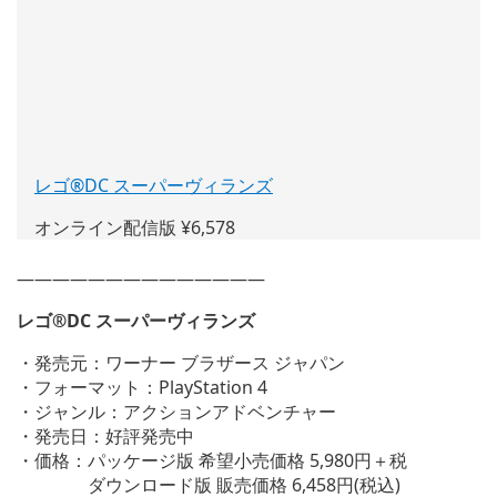
レゴ®DC スーパーヴィランズ
(新
し
オンライン配信版 ¥6,578
い
ウ
——————————————
ィ
ン
レゴ®DC スーパーヴィランズ
ド
ウ
・発売元：ワーナー ブラザース ジャパン
で
・フォーマット：PlayStation 4
開
・ジャンル：アクションアドベンチャー
く)
・発売日：好評発売中
・価格：パッケージ版 希望小売価格 5,980円＋税
ダウンロード版 販売価格 6,458円(税込)