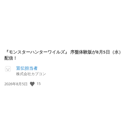
日:
『モンスターハンターワイルズ』 序盤体験版が8月5日（水）
配信！
宣伝担当者
株式会社カプコン
15
公
2026年8月5日
開
日: