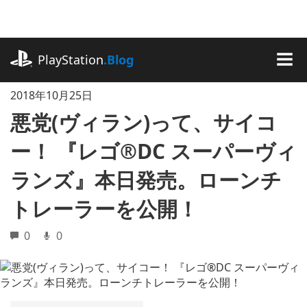
記
事
に
playstation.com
ス
PlayStation
.Blog
キ
MEN
ッ
2018年10月25日
プ
悪党(ヴィラン)って、サイコ
ー！ 『レゴ®DC スーパーヴィ
ランズ』本日発売。ローンチ
トレーラーを公開！
0
0