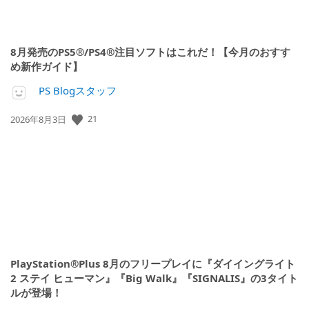
8月発売のPS5®/PS4®注目ソフトはこれだ！【今月のおすす
め新作ガイド】
PS Blogスタッフ
21
公
2026年8月3日
開
日:
PlayStation®Plus 8月のフリープレイに『ダイイングライト
2 ステイ ヒューマン』『Big Walk』『SIGNALIS』の3タイト
ルが登場！