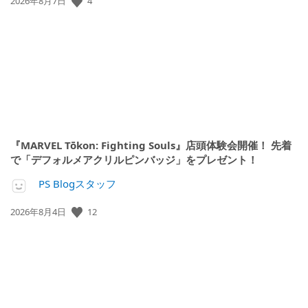
公
4
2026年8月7日
開
日:
『MARVEL Tōkon: Fighting Souls』店頭体験会開催！ 先着
で「デフォルメアクリルピンバッジ」をプレゼント！
PS Blogスタッフ
公
12
2026年8月4日
開
日: