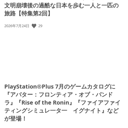
文明崩壊後の過酷な日本を歩む一人と一匹の
旅路【特集第2回】
公
29
2026年7月24日
開
日:
PlayStation®Plus 7月のゲームカタログに
『アバター：フロンティア・オブ・パンド
ラ』『Rise of the Ronin』『ファイアファイ
ティングシミュレ一タ一 イグナイト』など
が登場！