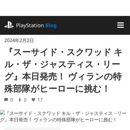
記
事
に
playstation.com
ス
PlayStation
.Blog
キ
MEN
ッ
2024年2月2日
プ
『スーサイド・スクワッド キ
ル・ザ・ジャスティス・リー
グ』本日発売！ ヴィランの特
殊部隊がヒーローに挑む！
0
0
17