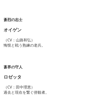
蒼烈の志士
オイゲン
（CV：山路和弘）
悔恨と戦う熟練の老兵。
蒼界の守人
ロゼッタ
（CV：田中理恵）
過去と現在を繋ぐ傍観者。