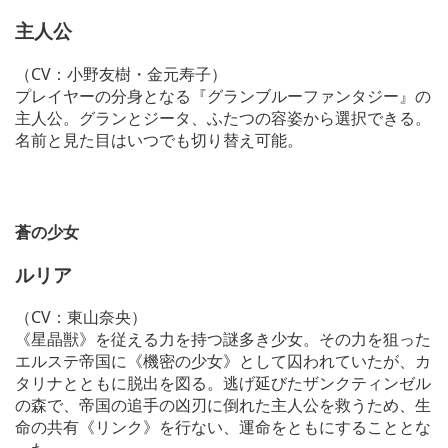
主人公
（CV：小野友樹・金元寿子）
プレイヤーの分身となる『グランブルーファンタジー』の
主人公。グランとジータ、ふたつの容姿から選択できる。
名前と見た目はいつでも切り替え可能。
蒼の少女
ルリア
（CV：東山奈央）
《星晶獣》を従える力を持つ謎多き少女。その力を狙った
エルステ帝国に《機密の少女》として囚われていたが、カ
タリナとともに脱出を図る。逃げ延びたザンクティンゼル
の森で、帝国の追手の凶刃に倒れた主人公を救うため、生
命の共有《リンク》を行ない、運命をともにすることとな