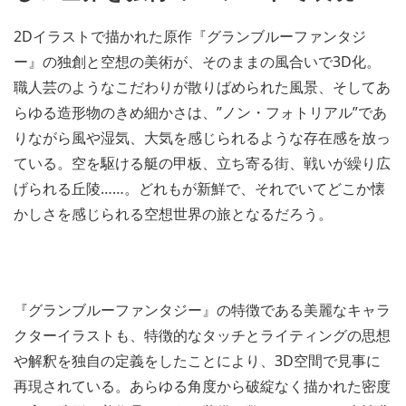
2Dイラストで描かれた原作『グランブルーファンタジ
ー』の独創と空想の美術が、そのままの風合いで3D化。
職人芸のようなこだわりが散りばめられた風景、そしてあ
らゆる造形物のきめ細かさは、”ノン・フォトリアル”であ
りながら風や湿気、大気を感じられるような存在感を放っ
ている。空を駆ける艇の甲板、立ち寄る街、戦いが繰り広
げられる丘陵……。どれもが新鮮で、それでいてどこか懐
かしさを感じられる空想世界の旅となるだろう。
『グランブルーファンタジー』の特徴である美麗なキャラ
クターイラストも、特徴的なタッチとライティングの思想
や解釈を独自の定義をしたことにより、3D空間で見事に
再現されている。あらゆる角度から破綻なく描かれた密度