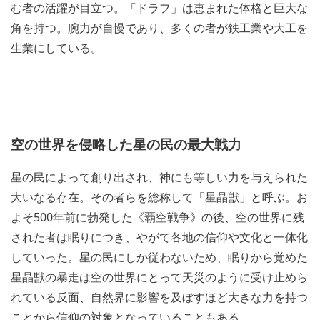
む者の活躍が目立つ。「ドラフ」は恵まれた体格と巨大な
角を持つ。腕力が自慢であり、多くの者が鉄工業や大工を
生業にしている。
空の世界を侵略した星の民の最大戦力
星の民によって創り出され、神にも等しい力を与えられた
大いなる存在。その者らを総称して「星晶獣」と呼ぶ。お
よそ500年前に勃発した《覇空戦争》の後、空の世界に残
された者は眠りにつき、やがて各地の信仰や文化と一体化
していった。星の民にしか従わないため、眠りから覚めた
星晶獣の暴走は空の世界にとって天災のように受け止めら
れている反面、自然界に影響を及ぼすほど大きな力を持つ
ことから信仰の対象となっていることもある。