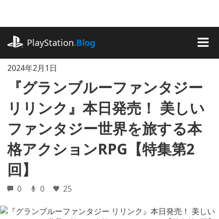
記
事
に
playstation.com
ス
PlayStation
.Blog
キ
MEN
ッ
2024年2月1日
プ
『グランブルーファンタジー
リリンク』本日発売！ 美しい
ファンタジー世界を旅する本
格アクションRPG【特集第2
回】
0
0
25