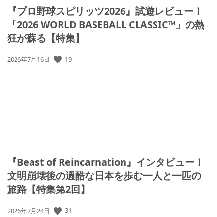
『プロ野球スピリッツ2026』試遊レビュー！
「2026 WORLD BASEBALL CLASSIC™」の熱
狂が蘇る【特集】
公
19
2026年7月16日
開
日:
『Beast of Reincarnation』インタビュー！
文明崩壊後の過酷な日本を歩む一人と一匹の
旅路【特集第2回】
公
31
2026年7月24日