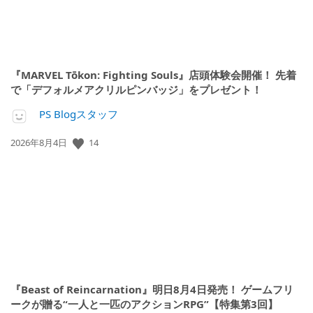
『MARVEL Tōkon: Fighting Souls』店頭体験会開催！ 先着
で「デフォルメアクリルピンバッジ」をプレゼント！
PS Blogスタッフ
公
14
2026年8月4日
開
日:
『Beast of Reincarnation』明日8月4日発売！ ゲームフリ
ークが贈る“一人と一匹のアクションRPG”【特集第3回】