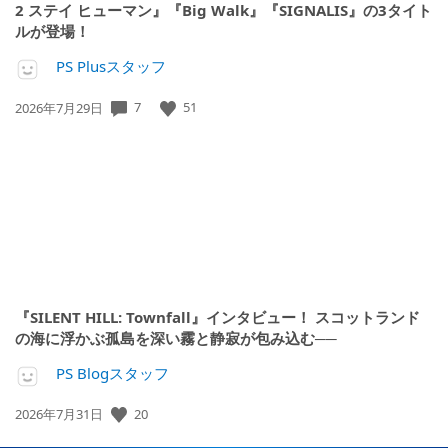
2 ステイ ヒューマン』『Big Walk』『SIGNALIS』の3タイト
ルが登場！
PS Plusスタッフ
公
7
51
2026年7月29日
開
日:
『SILENT HILL: Townfall』インタビュー！ スコットランド
の海に浮かぶ孤島を深い霧と静寂が包み込む──
PS Blogスタッフ
公
20
2026年7月31日
開