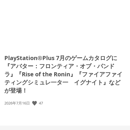
開
日:
PlayStation®Plus 7月のゲームカタログに
『アバター：フロンティア・オブ・パンド
ラ』『Rise of the Ronin』『ファイアファイ
ティングシミュレ一タ一 イグナイト』など
が登場！
公
47
2026年7月16日
開
日: