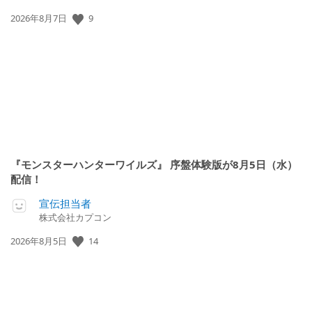
公
9
2026年8月7日
開
日:
『モンスターハンターワイルズ』 序盤体験版が8月5日（水）
配信！
宣伝担当者
株式会社カプコン
公
14
2026年8月5日
開
日: