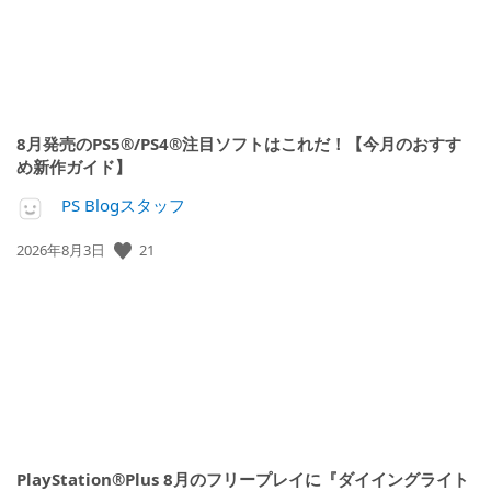
8月発売のPS5®/PS4®注目ソフトはこれだ！【今月のおすす
め新作ガイド】
PS Blogスタッフ
公
21
2026年8月3日
開
日:
PlayStation®Plus 8月のフリープレイに『ダイイングライト