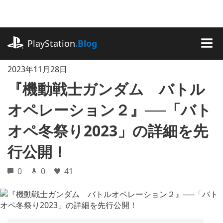
記
事
に
playstation.com
ス
PlayStation
.Blog
キ
MEN
ッ
2023年11月28日
プ
『機動戦士ガンダム バトル
オペレーション２』──「バト
オペ冬祭り2023」の詳細を先
行公開！
0
0
41