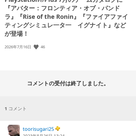
『アバター：フロンティア・オブ・パンド
ラ』『Rise of the Ronin』『ファイアファイ
ティングシミュレ一タ一 イグナイト』など
が登場！
公
46
2026年7月16日
開
日:
コメントの受付は終了しました。
1
コメント
toorisugari25
2023年8月26日 13:24