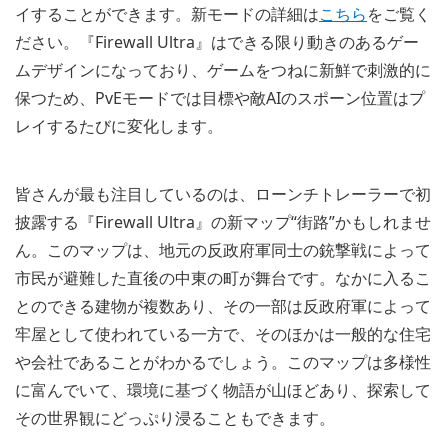
イすることができます。新モードの詳細は
こちら
をご覧く
ださい。『Firewall Ultra』はできる限り動きのあるゲー
ムデザインになっており、ゲームをつねに新鮮で刺激的に
保つため、PvEモードでは目標や敵AIのスポーン位置はプ
レイするたびに変化します。
皆さんが最も注目しているのは、ローンチトレーラーで初
披露する『Firewall Ultra』の新マップ“街路”かもしれませ
ん。このマップは、地元の反政府軍同士の銃撃戦によって
市民が避難した直後の中東の町が舞台です。なかに入るこ
とのできる建物が複数あり、その一部は反政府軍によって
牢屋として使われている一方で、そのほかは一般的な住宅
や会社であることがわかるでしょう。このマップは多様性
に富んでいて、環境に基づく物語が山ほどあり、探索して
その世界観にどっぷり浸ることもできます。