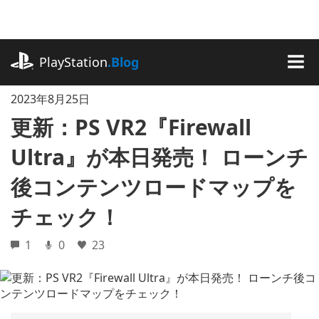
記
事
に
playstation.com
ス
PlayStation
.Blog
キ
MEN
ッ
2023年8月25日
プ
更新：PS VR2『Firewall
Ultra』が本日発売！ ローンチ
後コンテンツロードマップを
チェック！
1
0
23