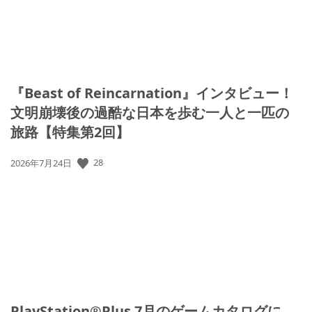
『Beast of Reincarnation』インタビュー！
文明崩壊後の過酷な日本を歩む一人と一匹の
旅路【特集第2回】
公
28
2026年7月24日
開
日:
PlayStation®Plus 7月のゲームカタログに