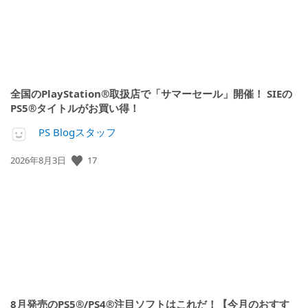
全国のPlayStation®取扱店で「サマーセール」開催！ SIEの
PS5®タイトルがお買い得！
PS Blogスタッフ
公
17
2026年8月3日
開
日:
8月発売のPS5®/PS4®注目ソフトはこれだ！【今月のおすす