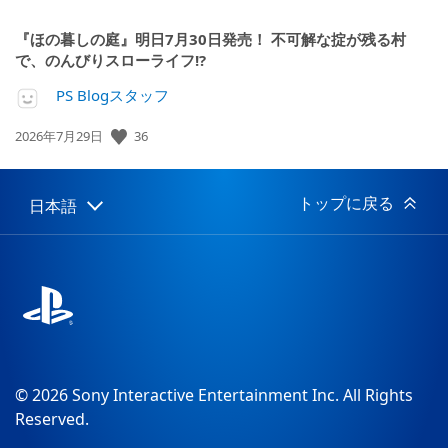
『ほの暮しの庭』明日7月30日発売！ 不可解な掟が残る村
で、のんびりスローライフ!?
PS Blogスタッフ
公
36
2026年7月29日
開
日:
トップに戻る
日本語
Select
Current
a
region:
region
© 2026 Sony Interactive Entertainment Inc. All Rights
Reserved.