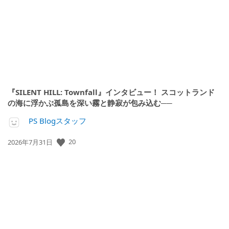
日:
『SILENT HILL: Townfall』インタビュー！ スコットランド
の海に浮かぶ孤島を深い霧と静寂が包み込む──
PS Blogスタッフ
公
20
2026年7月31日
開
日: