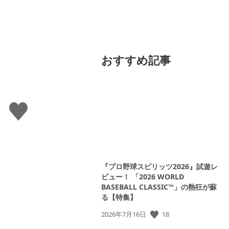
おすすめ記事
い
い
ね
す
る
『プロ野球スピリッツ2026』試遊レ
ビュー！ 「2026 WORLD
BASEBALL CLASSIC™」の熱狂が蘇
る【特集】
公
18
2026年7月16日
開