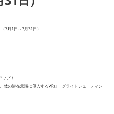
月31日）
クアップ！
、敵の潜在意識に侵入するVRローグライトシューティン