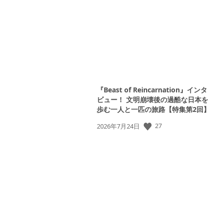
日:
『Beast of Reincarnation』インタ
ビュー！ 文明崩壊後の過酷な日本を
歩む一人と一匹の旅路【特集第2回】
公
27
2026年7月24日
開
日: