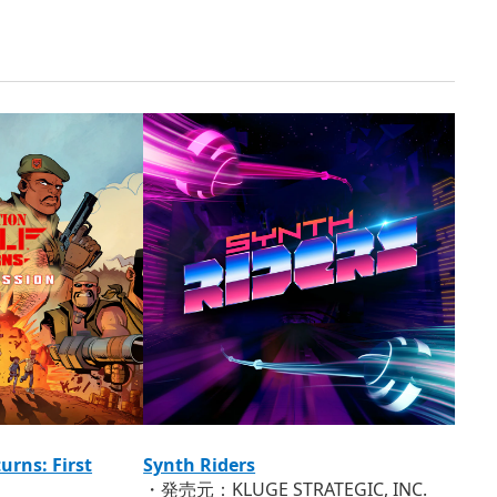
urns: First
Synth Riders
・発売元：KLUGE STRATEGIC, INC.