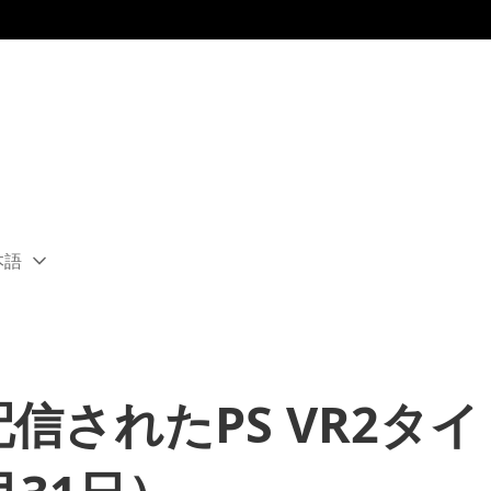
本語
ect
rent
ion:
ion
配信されたPS VR2タ