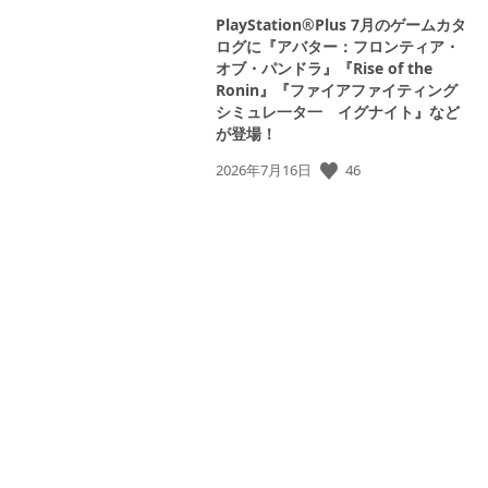
PlayStation®Plus 7月のゲームカタ
ログに『アバター：フロンティア・
オブ・パンドラ』『Rise of the
Ronin』『ファイアファイティング
シミュレ一タ一 イグナイト』など
が登場！
公
46
2026年7月16日
開
日: