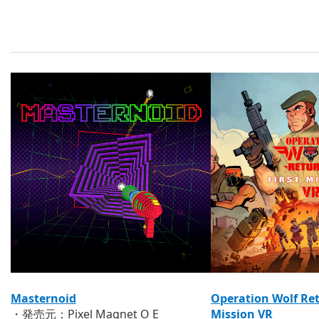
Masternoid
Operation Wolf Ret
・発売元：Pixel Magnet O E
Mission VR