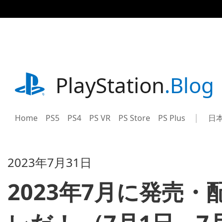
記
事
に
ス
キ
ッ
プ
playstation.com
PlayStation
.Blog
Home
PS5
PS4
PS VR
PS Store
PS Plus
日
Sel
Cur
a
reg
reg
2023年7月31日
2023年7月に発売・