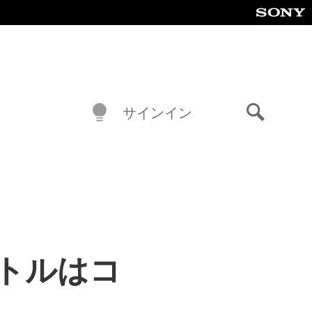
サインイン
検
索
イトルはコ