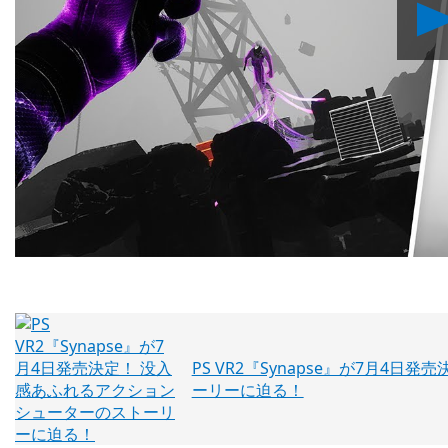
PS VR2『Synapse』が7月4
ーリーに迫る！