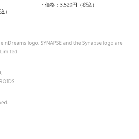
・価格：3,520円（税込）
税込）
the nDreams logo, SYNAPSE and the Synapse logo are
Limited.
.
CROIDS
ved.