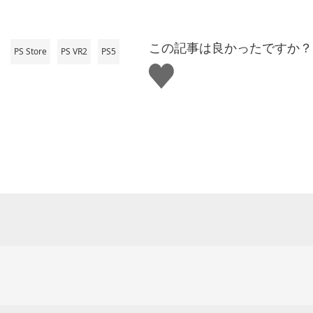
この記事は良かったですか？
PS Store
PS VR2
PS5
い
い
ね
す
る