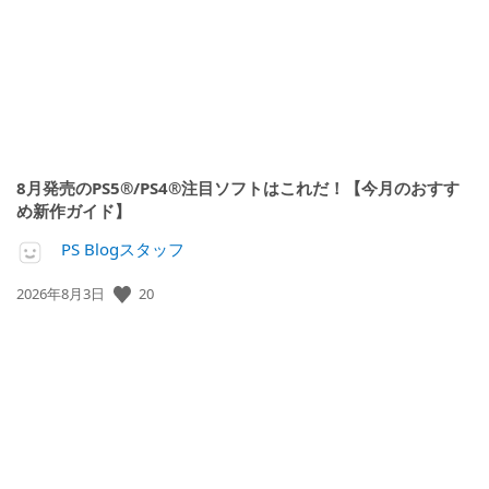
8月発売のPS5®/PS4®注目ソフトはこれだ！【今月のおすす
め新作ガイド】
PS Blogスタッフ
公
20
2026年8月3日
開
日: