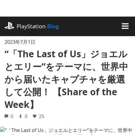
記
事
に
playstation.com
ス
PlayStation
.Blog
キ
MEN
ッ
2023年7月1日
プ
“「The Last of Us」ジョエル
とエリー”をテーマに、世界中
から届いたキャプチャを厳選
して公開！ 【Share of the
Week】
0
0
25