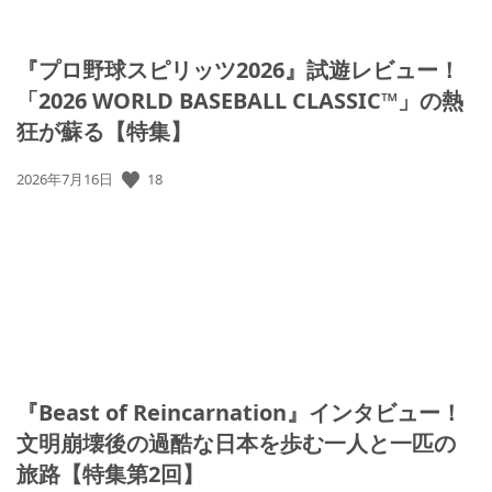
『プロ野球スピリッツ2026』試遊レビュー！
「2026 WORLD BASEBALL CLASSIC™」の熱
狂が蘇る【特集】
公
18
2026年7月16日
開
日:
『Beast of Reincarnation』インタビュー！
文明崩壊後の過酷な日本を歩む一人と一匹の
旅路【特集第2回】