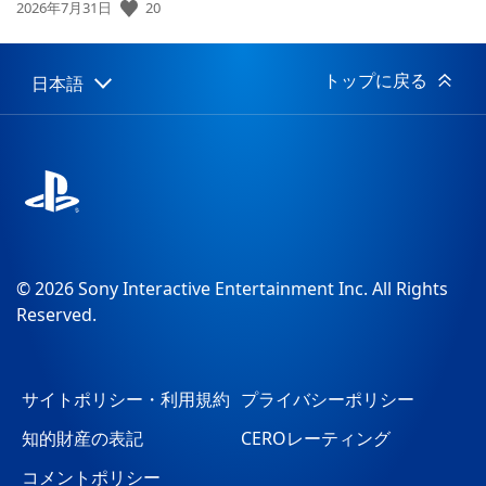
公
20
2026年7月31日
開
日:
トップに戻る
日本語
Select
Current
a
region:
region
© 2026 Sony Interactive Entertainment Inc. All Rights
Reserved.
サイトポリシー・利用規約
プライバシーポリシー
知的財産の表記
CEROレーティング
コメントポリシー