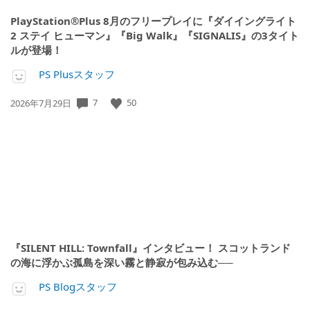
PlayStation®Plus 8月のフリープレイに『ダイイングライト
2 ステイ ヒューマン』『Big Walk』『SIGNALIS』の3タイト
ルが登場！
PS Plusスタッフ
公
7
50
2026年7月29日
開
日:
『SILENT HILL: Townfall』インタビュー！ スコットランド
の海に浮かぶ孤島を深い霧と静寂が包み込む──
PS Blogスタッフ