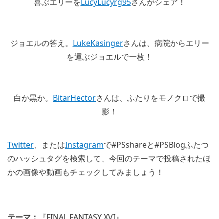
喜ぶエリーを
LucyLucyrg95
さんがシェア！
ジョエルの答え。
LukeKasinger
さんは、病院からエリー
を運ぶジョエルで一枚！
白か黒か。
BitarHector
さんは、ふたりをモノクロで撮
影！
Twitter
、または
Instagram
で#PSshareと#PSBlogふたつ
のハッシュタグを検索して、今回のテーマで投稿されたほ
かの画像や動画もチェックしてみましょう！
テーマ：
『FINAL FANTASY XVI』