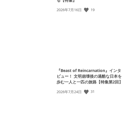
る【特集】
公
19
2026年7月16日
開
日:
『Beast of Reincarnation』インタ
ビュー！ 文明崩壊後の過酷な日本を
歩む一人と一匹の旅路【特集第2回】
公
31
2026年7月24日
開
日: