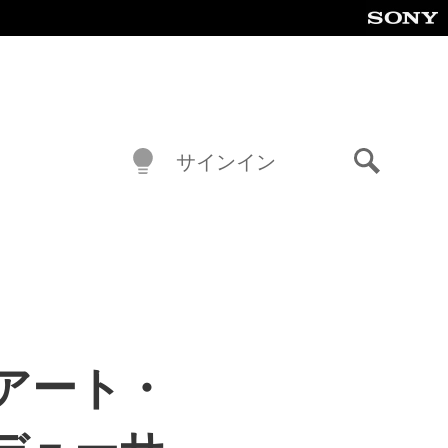
サインイン
検
索
ドアート・