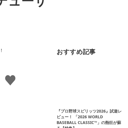
デューサ
おすすめ記事
い
い
ね
す
る
『プロ野球スピリッツ2026』試遊レ
ビュー！ 「2026 WORLD
BASEBALL CLASSIC™」の熱狂が蘇