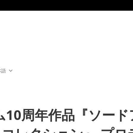
本語
ect
rent
ion:
ion
ム10周年作品『ソー