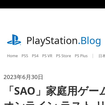
記
事
に
ス
キ
ッ
プ
playstation.com
PlayStation
.Blog
Home
PS5
PS4
PS VR
PS Store
PS Plus
日
Sel
Cur
a
reg
reg
2023年6月30日
「SAO」家庭用ゲー