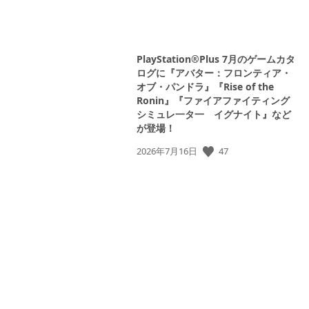
PlayStation®Plus 7月のゲームカタ
ログに『アバター：フロンティア・
オブ・パンドラ』『Rise of the
Ronin』『ファイアファイティング
シミュレ一タ一 イグナイト』など
が登場！
公
47
2026年7月16日
開
日: