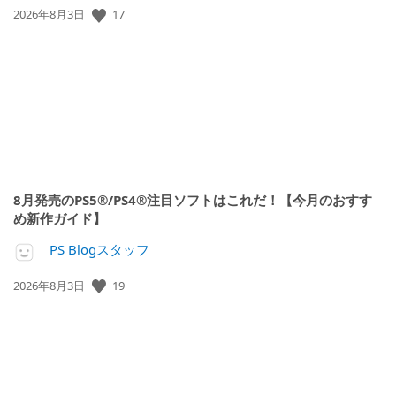
公
17
2026年8月3日
開
日:
8月発売のPS5®/PS4®注目ソフトはこれだ！【今月のおすす
め新作ガイド】
PS Blogスタッフ
公
19
2026年8月3日
開
日: