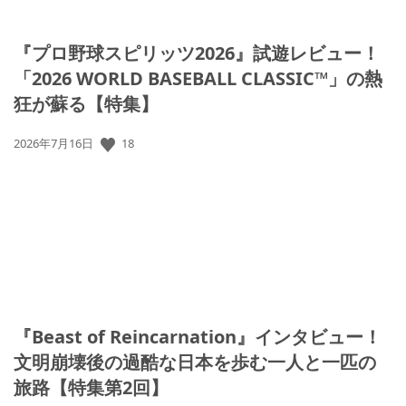
『プロ野球スピリッツ2026』試遊レビュー！
「2026 WORLD BASEBALL CLASSIC™」の熱
狂が蘇る【特集】
公
18
2026年7月16日
開
日:
『Beast of Reincarnation』インタビュー！
文明崩壊後の過酷な日本を歩む一人と一匹の
旅路【特集第2回】