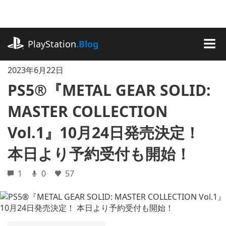
記
事
に
playstation.com
ス
PlayStation
.Blog
キ
MEN
ッ
2023年6月22日
プ
PS5®『METAL GEAR SOLID:
MASTER COLLECTION
Vol.1』10月24日発売決定！
本日より予約受付も開始！
1
0
57