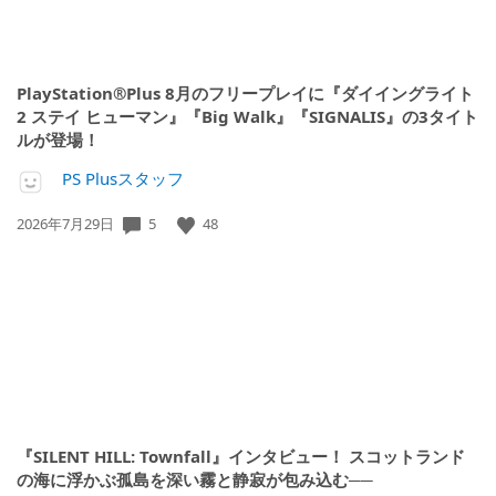
PlayStation®Plus 8月のフリープレイに『ダイイングライト
2 ステイ ヒューマン』『Big Walk』『SIGNALIS』の3タイト
ルが登場！
PS Plusスタッフ
公
5
48
2026年7月29日
開
日:
『SILENT HILL: Townfall』インタビュー！ スコットランド
の海に浮かぶ孤島を深い霧と静寂が包み込む──