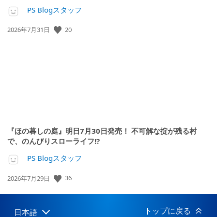
PS Blogスタッフ
公
20
2026年7月31日
開
日:
『ほの暮しの庭』明日7月30日発売！ 不可解な掟が残る村
で、のんびりスローライフ!?
PS Blogスタッフ
公
36
2026年7月29日
開
日:
トップに戻る
日本語
Select
Current