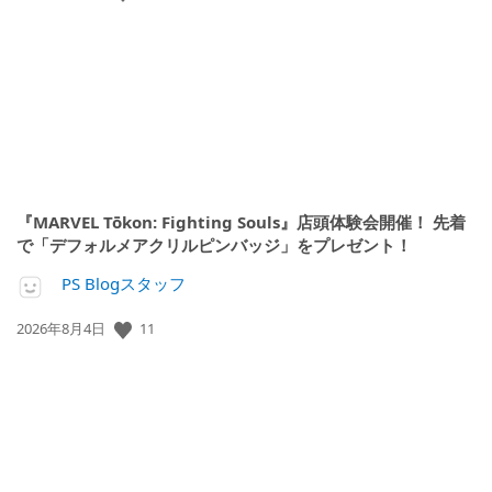
開
日:
『MARVEL Tōkon: Fighting Souls』店頭体験会開催！ 先着
で「デフォルメアクリルピンバッジ」をプレゼント！
PS Blogスタッフ
公
11
2026年8月4日
開
日: