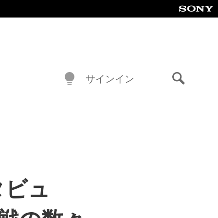
サインイン
検
索
タビュ