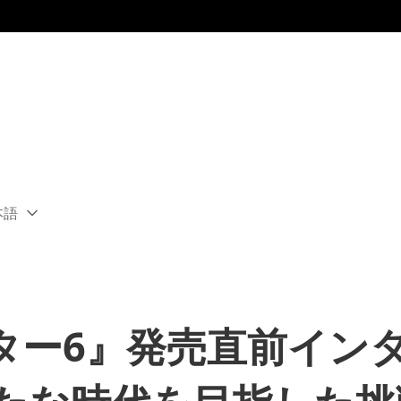
本語
ect
rent
ion:
ion
ター6』発売直前イン