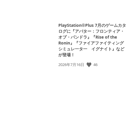
PlayStation®Plus 7月のゲームカタ
ログに『アバター：フロンティア・
オブ・パンドラ』『Rise of the
Ronin』『ファイアファイティング
シミュレ一タ一 イグナイト』など
が登場！
公
46
2026年7月16日
開
日: