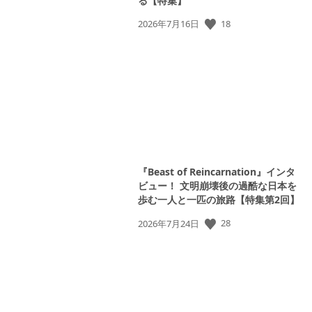
る【特集】
View
公
18
2026年7月16日
and
開
download
日:
image
『Beast of Reincarnation』インタ
ビュー！ 文明崩壊後の過酷な日本を
歩む一人と一匹の旅路【特集第2回】
公
28
2026年7月24日
開
日: