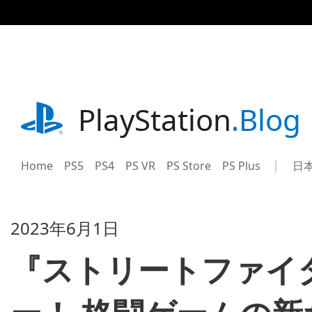
記
事
に
ス
キ
ッ
プ
playstation.com
PlayStation
.Blog
Home
PS5
PS4
PS VR
PS Store
PS Plus
日
Sel
Cur
a
reg
reg
2023年6月1日
『ストリートファイ