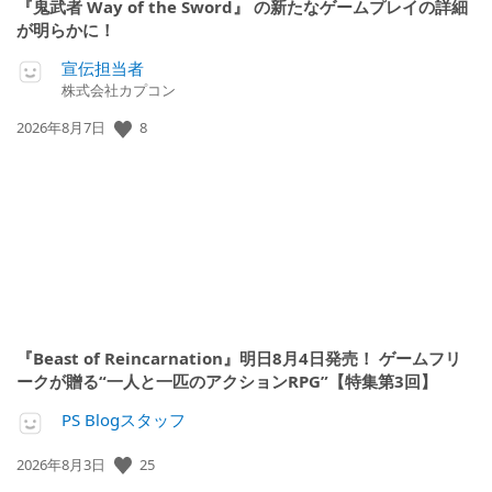
『鬼武者 Way of the Sword』 の新たなゲームプレイの詳細
が明らかに！
宣伝担当者
株式会社カプコン
公
8
2026年8月7日
開
日:
『Beast of Reincarnation』明日8月4日発売！ ゲームフリ
ークが贈る“一人と一匹のアクションRPG”【特集第3回】
PS Blogスタッフ
公
25
2026年8月3日
開