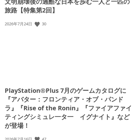
文明崩壊後の過酷な日本を歩む一人と一匹の
旅路【特集第2回】
公
30
2026年7月24日
開
日:
PlayStation®Plus 7月のゲームカタログに
『アバター：フロンティア・オブ・パンド
ラ』『Rise of the Ronin』『ファイアファイ
ティングシミュレ一タ一 イグナイト』など
が登場！
公
47
2026年7月16日