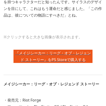
を持つキャラクターだと知ったんです。サイラスのデザイ
ンを目にして、これはもう運命だと感じました。「この作
品は、彼についての物語にすべきだ」とね。
View
View
View
View
and
and
and
and
※クリックすると大きな画像が表示されます。
download
download
download
download
image
image
image
image
『メイジシーカー：リーグ・オブ・レジェン
ド ストーリー』をPS Storeで購入する
メイジシーカー：リーグ・オブ・レジェンド ストーリー
・発売元：Riot Forge