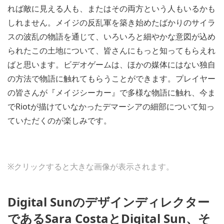
れば敵に見える人も、またはその両方という人もいるかも
しれません。メイジの反乱軍を築き始めたばかりのサイラ
スの波乱の物語を通じて、いろいろと細やかな意図が込め
られたこの土地について、皆さんにもっと知ってもらえれ
ばと思います。ビデオゲームは、ほかの媒体にはない独自
の方法で物語に触れてもらうことができます。プレイヤー
の皆さんが『メイジシーカー』で多様な物語に触れ、今ま
でRiotが描けていなかったデマーシアの細部について知っ
ていただくのが楽しみです。
View
View
View
View
and
and
and
and
※クリックすると大きな画像が表示されます。
download
download
download
download
image
image
image
image
Digital Sunのデザインディレクター
であるSara CostaとDigital Sun、そ