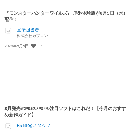
『モンスターハンターワイルズ』 序盤体験版が8月5日（水）
配信！
宣伝担当者
株式会社カプコン
公
13
2026年8月5日
開
日:
8月発売のPS5®/PS4®注目ソフトはこれだ！【今月のおすす
め新作ガイド】
PS Blogスタッフ