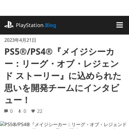
記
事
に
playstation.com
ス
PlayStation
.Blog
キ
MEN
ッ
2023年4月21日
プ
PS5®/PS4®『メイジシーカ
ー：リーグ・オブ・レジェン
ド ストーリー』に込められた
思いを開発チームにインタビ
ュー！
0
0
22