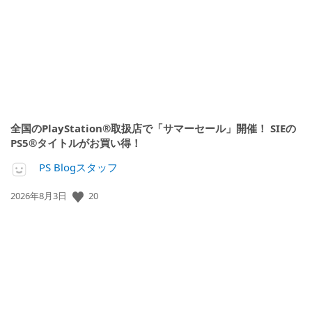
日:
全国のPlayStation®取扱店で「サマーセール」開催！ SIEの
PS5®タイトルがお買い得！
PS Blogスタッフ
公
20
2026年8月3日
開
日: