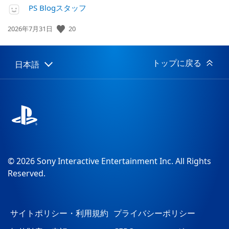
PS Blogスタッフ
公
20
2026年7月31日
開
日:
トップに戻る
日本語
Select
Current
a
region:
region
© 2026 Sony Interactive Entertainment Inc. All Rights
Reserved.
サイトポリシー・利用規約
プライバシーポリシー