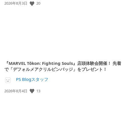
公
20
2026年8月3日
開
日:
『MARVEL Tōkon: Fighting Souls』店頭体験会開催！ 先着
で「デフォルメアクリルピンバッジ」をプレゼント！
PS Blogスタッフ
公
13
2026年8月4日
開
日: