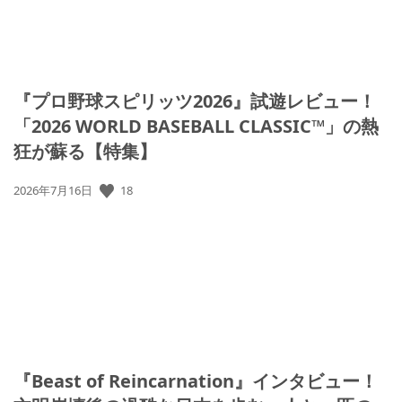
『プロ野球スピリッツ2026』試遊レビュー！
「2026 WORLD BASEBALL CLASSIC™」の熱
狂が蘇る【特集】
公
18
2026年7月16日
開
日:
『Beast of Reincarnation』インタビュー！