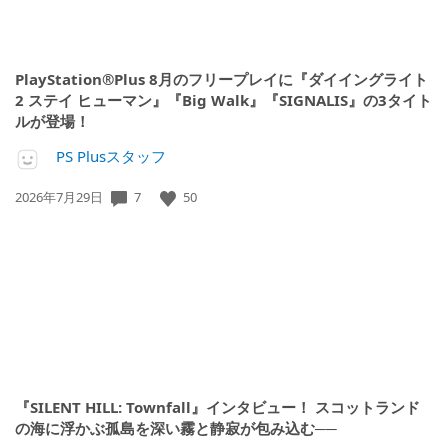
PlayStation®Plus 8月のフリープレイに『ダイイングライト
2 ステイ ヒューマン』『Big Walk』『SIGNALIS』の3タイト
ルが登場！
PS Plusスタッフ
公
7
50
2026年7月29日
開
日:
『SILENT HILL: Townfall』インタビュー！ スコットランド
の海に浮かぶ孤島を深い霧と静寂が包み込む──