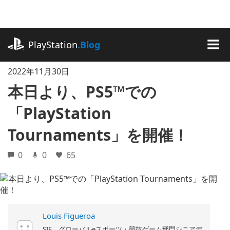
記
事
に
playstation.com
ス
PlayStation
.Blog
キ
MEN
ッ
2022年11月30日
プ
本日より、PS5™での
「PlayStation
Tournaments」を開催！
0
0
65
Louis Figueroa
SIE グローバルeスポーツ・競技ゲーム部門シニアデ