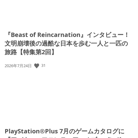
『Beast of Reincarnation』インタビュー！
文明崩壊後の過酷な日本を歩む一人と一匹の
旅路【特集第2回】
公
31
2026年7月24日
開
日:
PlayStation®Plus 7月のゲームカタログに