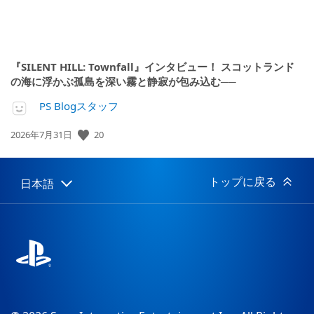
『SILENT HILL: Townfall』インタビュー！ スコットランド
の海に浮かぶ孤島を深い霧と静寂が包み込む──
PS Blogスタッフ
公
20
2026年7月31日
開
日:
トップに戻る
日本語
Select
Current
a
region:
region