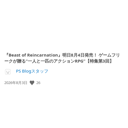
日:
『Beast of Reincarnation』明日8月4日発売！ ゲームフリ
ークが贈る“一人と一匹のアクションRPG”【特集第3回】
PS Blogスタッフ
公
26
2026年8月3日
開
日: