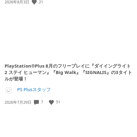
公
21
2026年8月3日
開
日:
PlayStation®Plus 8月のフリープレイに『ダイイングライト
2 ステイ ヒューマン』『Big Walk』『SIGNALIS』の3タイト
ルが登場！
PS Plusスタッフ
公
7
51
2026年7月29日
開
日: