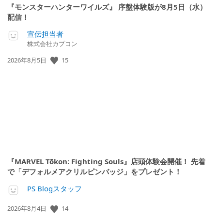
『モンスターハンターワイルズ』 序盤体験版が8月5日（水）
配信！
宣伝担当者
株式会社カプコン
公
15
2026年8月5日
開
日:
『MARVEL Tōkon: Fighting Souls』店頭体験会開催！ 先着
で「デフォルメアクリルピンバッジ」をプレゼント！
PS Blogスタッフ
公
14
2026年8月4日
開