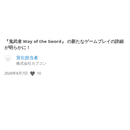
『鬼武者 Way of the Sword』 の新たなゲームプレイの詳細
が明らかに！
宣伝担当者
株式会社カプコン
公
10
2026年8月7日
開
日: