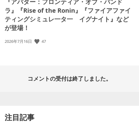
『アバター：フロンティア・オブ・パンド
ラ』『Rise of the Ronin』『ファイアファイ
ティングシミュレ一タ一 イグナイト』など
が登場！
公
47
2026年7月16日
開
日:
コメントの受付は終了しました。
注目記事