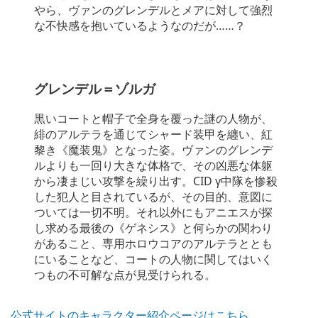
やら、ヴァンのグレンデルとメアに対して強烈
な不快感を抱いているようなのだが……？
グレンデル＝ゾルガ
黒いコートと帽子で全身を覆った謎の人物が、
緋のアルテラを通じてシャード装甲を纏い、紅
黎き《魔装鬼》となった姿。ヴァンのグレンデ
ルよりも一回り大きな体格で、その凶悪な体躯
から凄まじい攻撃を繰り出す。CID γ中隊を惨殺
した犯人と目されているが、その目的、意図に
ついては一切不明。それ以外にもアニエスが探
し求める最後の《ゲネシス》と何らかの関わり
があること、専用ホロウコアのアルテラととも
にいることなど、コートの人物に関してはいく
つもの不可解な点が見受けられる。
公式サイトのキャラクター紹介ページはこちら