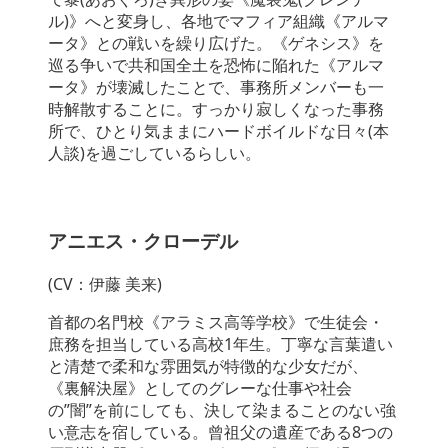
ル)》へと変身し、各地でマフィア組織《アルマ
ータ》との戦いを繰り広げた。《ゲネシス》を
巡る争いで共和国全土を恐怖に陥れた《アルマ
ータ》が壊滅したことで、事務所メンバーも一
時解散することに。すっかり寂しくなった事務
所で、ひとり気ままにハードボイルドな日々(本
人談)を過ごしているらしい。
アニエス・クローデル
(CV：伊藤 美来)
首都の名門校《アラミス高等学校》で生徒会・
庶務を担当している高校1年生。丁寧な言葉遣い
と清楚で柔和な雰囲気が特徴的な少女だが、
《裏解決屋》としてのグレーな仕事や社会
の”闇”を前にしても、決して染まることのない強
い意志を宿している。曾祖父の遺産である8つの