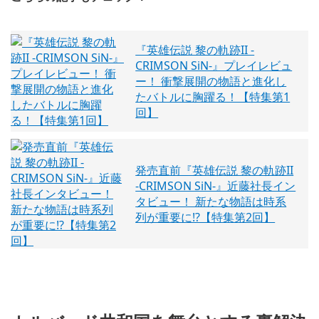
『英雄伝説 黎の軌跡II -
CRIMSON SiN-』プレイレビュ
ー！ 衝撃展開の物語と進化し
たバトルに胸躍る！【特集第1
回】
発売直前『英雄伝説 黎の軌跡II
-CRIMSON SiN-』近藤社長イン
タビュー！ 新たな物語は時系
列が重要に!?【特集第2回】