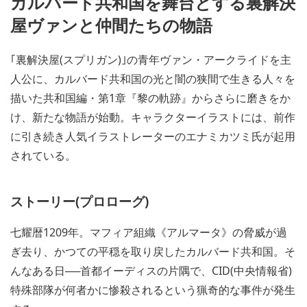
カルバード共和国を舞台とする裏解決
屋ヴァンと仲間たちの物語
｢裏解決屋(スプリガン)｣の青年ヴァン・アークライドを主
人公に、カルバード共和国の光と闇の狭間で生きる人々を
描いた共和国編・第1章『黎の軌跡』からさらに磨きをか
け、新たな物語が始動。キャラクターイラストには、前作
に引き続き人気イラストレーターのエナミカツミ氏が起用
されている。
ストーリー(プロローグ)
七耀暦1209年。マフィア組織《アルマータ》の脅威が過
ぎ去り、かつての平穏を取り戻したカルバード共和国。そ
んなある日──首都イーディスの片隅で、CID(中央情報省)
特殊部隊が何者かに惨殺されるという猟奇的な事件が発生