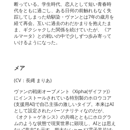
断っている。学生時代、恋人として短い青春時
代をともに過ごし、ある日何の前触れもなく失
踪してしまった幼馴染・ヴァンとは7年の歳月を
経て再会。互いに過去のわだかまりを抱えたま
ま、ギクシャクした関係を続けていたが、《ア
ルマータ》との戦いの中で少しずつ歩み寄って
いけるようになった。
メア
(CV：長縄 まりあ)
ヴァンの戦術オーブメント《Xipha(ザイファ)》
にインストールされている特別製のホロウコア
(支援用AI)で自己主張の激しいタイプ。本来はAI
として設定されたパーソナリティなのだが、
《オクト＝ゲネシス》の共鳴とともにホログラ
ムのような状態で現実世界に顕現し、AIとは思え
ない”意志”を示す。膨大なシャード(霊子装片)を