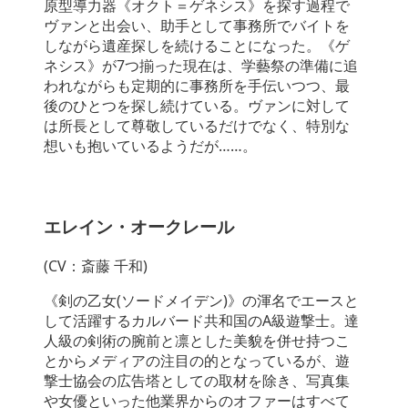
原型導力器《オクト＝ゲネシス》を探す過程で
ヴァンと出会い、助手として事務所でバイトを
しながら遺産探しを続けることになった。《ゲ
ネシス》が7つ揃った現在は、学藝祭の準備に追
われながらも定期的に事務所を手伝いつつ、最
後のひとつを探し続けている。ヴァンに対して
は所長として尊敬しているだけでなく、特別な
想いも抱いているようだが……。
エレイン・オークレール
(CV：斎藤 千和)
《剣の乙女(ソードメイデン)》の渾名でエースと
して活躍するカルバード共和国のA級遊撃士。達
人級の剣術の腕前と凛とした美貌を併せ持つこ
とからメディアの注目の的となっているが、遊
撃士協会の広告塔としての取材を除き、写真集
や女優といった他業界からのオファーはすべて