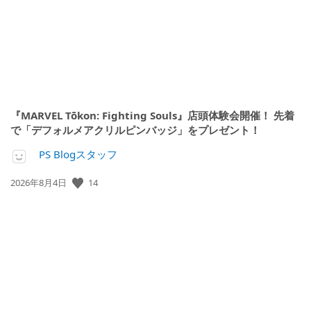
『MARVEL Tōkon: Fighting Souls』店頭体験会開催！ 先着
で「デフォルメアクリルピンバッジ」をプレゼント！
PS Blogスタッフ
公
14
2026年8月4日
開
日: