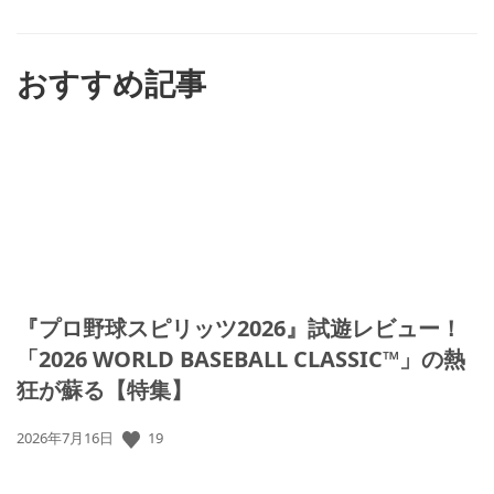
ね
す
る
おすすめ記事
『プロ野球スピリッツ2026』試遊レビュー！
「2026 WORLD BASEBALL CLASSIC™」の熱
狂が蘇る【特集】
公
19
2026年7月16日
開
日: