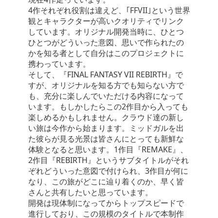
4作それぞれ役割は違えど、｢FFVII｣という世界
観とキャラクターが高いクオリティでリンク
しています。オリジナル開発当時に、ひとつ
ひとつがどういった意図、思いで作られたの
かを知る者として自分はこのプロジェクトに
携わっています。
そして、『FINAL FANTASY VII REBIRTH』で
すが、オリジナルを知る方でも知らない方で
も、充分に楽しんでいただける内容になって
います。もしかしたらこの2作目から入っても
楽しめるかもしれません。クラウド達の新し
い旅は今作から始まります。ミッドガルを出
た彼らが見る光景は皆さんにとっても新鮮な
体験となると思います。1作目『REMAKE』、
2作目『REBIRTH』というサブタイトルがそれ
ぞれどういった意図で付けられ、3作目が何に
なり、この旅がどこに辿り着くのか、早く皆
さんと共有したいと思っています。
開発は現体制になってからトップスピードで
進行しており、この規模のタイトルで本制作