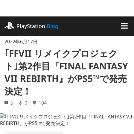
記
事
に
playstation.com
ス
PlayStation
.Blog
キ
MEN
ッ
2022年6月17日
プ
｢FFVII リメイクプロジェク
ト｣第2作目『FINAL FANTASY
VII REBIRTH』がPS5™で発売
決定！
5
0
104