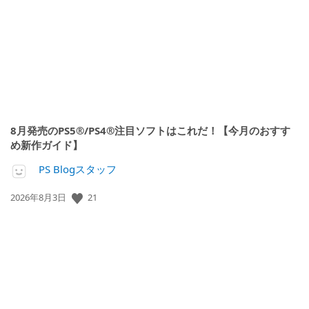
日:
8月発売のPS5®/PS4®注目ソフトはこれだ！【今月のおすす
め新作ガイド】
PS Blogスタッフ
公
21
2026年8月3日
開
日: