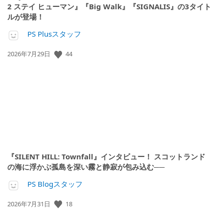
2 ステイ ヒューマン』『Big Walk』『SIGNALIS』の3タイト
ルが登場！
PS Plusスタッフ
公
44
2026年7月29日
開
日:
『SILENT HILL: Townfall』インタビュー！ スコットランド
の海に浮かぶ孤島を深い霧と静寂が包み込む──
PS Blogスタッフ
公
18
2026年7月31日
開