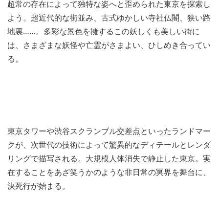
超常の存在によって独特な姿へと歪められた東京を探索し
よう。超近代的な街並み、古式ゆかしい寺社仏閣、狭い路
地裏……。多彩な景色を擁するこの妖しくも美しい街に
は、さまざまな妖怪や亡霊がさまよい、ひしめき合ってい
る。
東京タワーや渋谷スクランブル交差点といったランドマー
クが、次世代の技術によって驚異的なディテールとレンダ
リングで描写される。大規模人体消失で静止した東京。実
在することをあざ笑うかのような非日常の冥界を舞台に、
決死行が始まる。