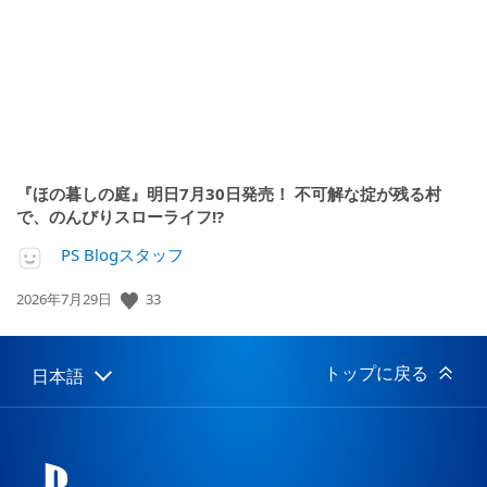
日:
『ほの暮しの庭』明日7月30日発売！ 不可解な掟が残る村
で、のんびりスローライフ!?
PS Blogスタッフ
公
33
2026年7月29日
開
日:
トップに戻る
日本語
Select
Current
a
region:
region