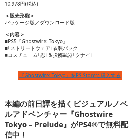
10,978円(税込)
＜販売形態＞
パッケージ版／ダウンロード版
＜内容＞
■PS5『Ghostwire: Tokyo』
■｢ストリートウェア｣衣装パック
■コスチューム｢忍｣＆投擲武器｢クナイ｣
『Ghostwire: Tokyo』をPS Storeで購入する
本編の前日譚を描くビジュアルノベ
ルアドベンチャー『Ghostwire
Tokyo – Prelude』がPS4®で無料配
信中！