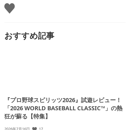
い
い
ね
す
る
おすすめ記事
『プロ野球スピリッツ2026』試遊レビュー！
「2026 WORLD BASEBALL CLASSIC™」の熱
狂が蘇る【特集】
公
17
2026年7月16日