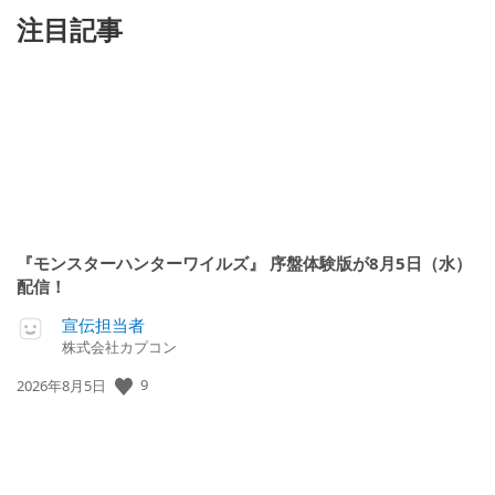
注目記事
『モンスターハンターワイルズ』 序盤体験版が8月5日（水）
配信！
宣伝担当者
株式会社カプコン
公
9
2026年8月5日
開
日: