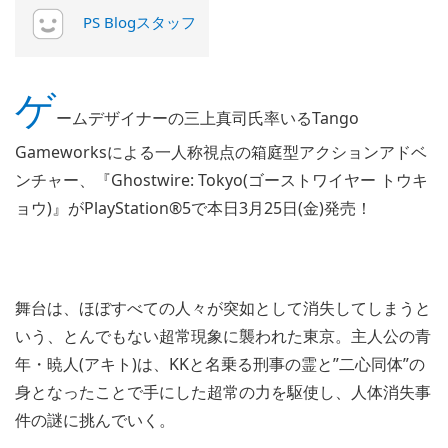
PS Blogスタッフ
ゲ
ームデザイナーの三上真司氏率いるTango
Gameworksによる一人称視点の箱庭型アクションアドベ
ンチャー、『Ghostwire: Tokyo(ゴーストワイヤー トウキ
ョウ)』がPlayStation®5で本日3月25日(金)発売！
舞台は、ほぼすべての人々が突如として消失してしまうと
いう、とんでもない超常現象に襲われた東京。主人公の青
年・暁人(アキト)は、KKと名乗る刑事の霊と”二心同体”の
身となったことで手にした超常の力を駆使し、人体消失事
件の謎に挑んでいく。