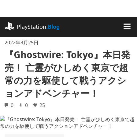
記
事
に
playstation.com
ス
PlayStation
.Blog
キ
MEN
ッ
2022年3月25日
プ
『Ghostwire: Tokyo』本日発
売！ 亡霊がひしめく東京で超
常の力を駆使して戦うアクシ
ョンアドベンチャー！
0
0
25