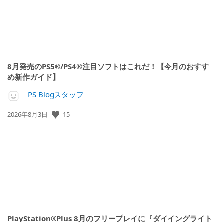
8月発売のPS5®/PS4®注目ソフトはこれだ！【今月のおすす
め新作ガイド】
PS Blogスタッフ
公
15
2026年8月3日
開
日:
PlayStation®Plus 8月のフリープレイに『ダイイングライト