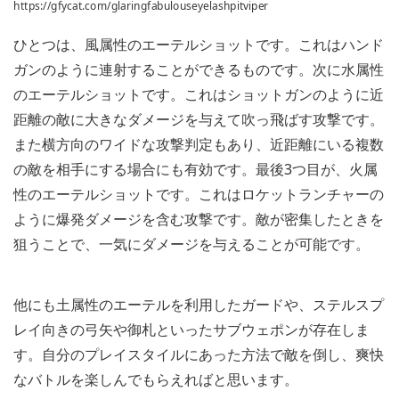
https://gfycat.com/glaringfabulouseyelashpitviper
ひとつは、風属性のエーテルショットです。これはハンド
ガンのように連射することができるものです。次に水属性
のエーテルショットです。これはショットガンのように近
距離の敵に大きなダメージを与えて吹っ飛ばす攻撃です。
また横方向のワイドな攻撃判定もあり、近距離にいる複数
の敵を相手にする場合にも有効です。最後3つ目が、火属
性のエーテルショットです。これはロケットランチャーの
ように爆発ダメージを含む攻撃です。敵が密集したときを
狙うことで、一気にダメージを与えることが可能です。
他にも土属性のエーテルを利用したガードや、ステルスプ
レイ向きの弓矢や御札といったサブウェポンが存在しま
す。自分のプレイスタイルにあった方法で敵を倒し、爽快
なバトルを楽しんでもらえればと思います。