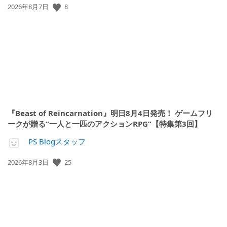
公
8
2026年8月7日
開
日:
『Beast of Reincarnation』明日8月4日発売！ ゲームフリ
ークが贈る“一人と一匹のアクションRPG”【特集第3回】
PS Blogスタッフ
公
25
2026年8月3日
開
日: