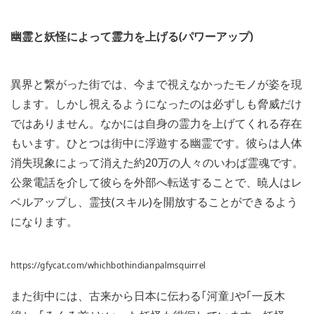
幽霊と妖怪によって霊力を上げる(パワーアップ)
異界と繋がった街では、今まで視えなかったモノが姿を現
します。しかし視えるようになったのは必ずしも脅威だけ
ではありません。なかには自身の霊力を上げてくれる存在
もいます。ひとつは街中に浮遊する幽霊です。彼らは人体
消失現象によって消えた約20万の人々のいわば霊魂です。
公衆電話を介して彼らを外部へ転送することで、暁人はレ
ベルアップし、霊技(スキル)を開放することができるよう
になります。
https://gfycat.com/whichbothindianpalmsquirrel
また街中には、古来から日本に伝わる｢河童｣や｢一反木