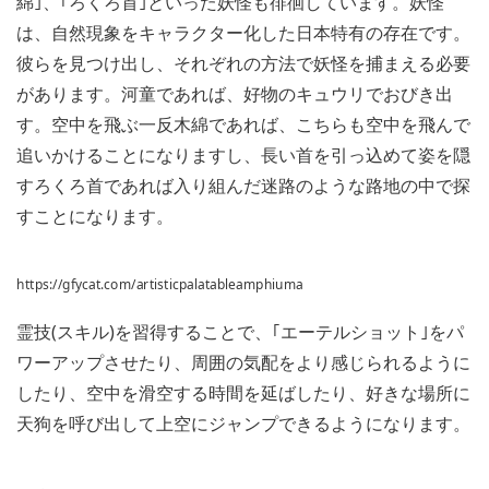
綿｣、｢ろくろ首｣といった妖怪も徘徊しています。妖怪
は、自然現象をキャラクター化した日本特有の存在です。
彼らを見つけ出し、それぞれの方法で妖怪を捕まえる必要
があります。河童であれば、好物のキュウリでおびき出
す。空中を飛ぶ一反木綿であれば、こちらも空中を飛んで
追いかけることになりますし、長い首を引っ込めて姿を隠
すろくろ首であれば入り組んだ迷路のような路地の中で探
すことになります。
https://gfycat.com/artisticpalatableamphiuma
霊技(スキル)を習得することで、｢エーテルショット｣をパ
ワーアップさせたり、周囲の気配をより感じられるように
したり、空中を滑空する時間を延ばしたり、好きな場所に
天狗を呼び出して上空にジャンプできるようになります。