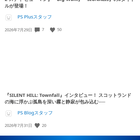
ルが登場！
PS Plusスタッフ
公
7
50
2026年7月29日
開
日:
『SILENT HILL: Townfall』インタビュー！ スコットランド
の海に浮かぶ孤島を深い霧と静寂が包み込む──
PS Blogスタッフ
公
20
2026年7月31日
開
日: