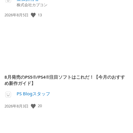
株式会社カプコン
公
13
2026年8月5日
開
日:
8月発売のPS5®/PS4®注目ソフトはこれだ！【今月のおすす
め新作ガイド】
PS Blogスタッフ
公
20
2026年8月3日
開
日: