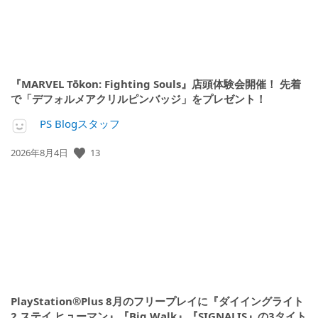
『MARVEL Tōkon: Fighting Souls』店頭体験会開催！ 先着
で「デフォルメアクリルピンバッジ」をプレゼント！
PS Blogスタッフ
公
13
2026年8月4日
開
日:
PlayStation®Plus 8月のフリープレイに『ダイイングライト
2 ステイ ヒューマン』『Big Walk』『SIGNALIS』の3タイト