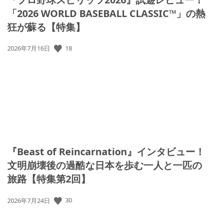
「2026 WORLD BASEBALL CLASSIC™」の熱
狂が蘇る【特集】
公
18
2026年7月16日
開
日:
『Beast of Reincarnation』インタビュー！
文明崩壊後の過酷な日本を歩む一人と一匹の
旅路【特集第2回】
公
30
2026年7月24日
開
日: