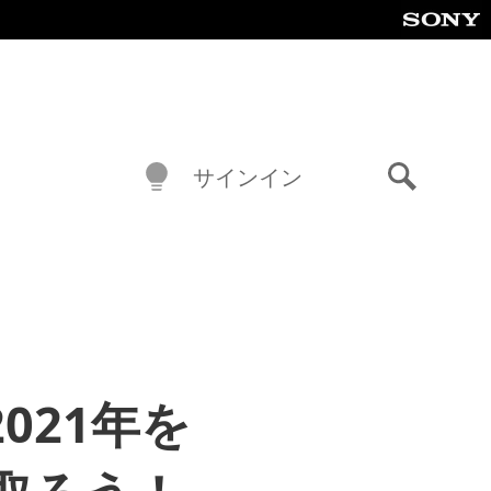
サインイン
検
索
2021年を