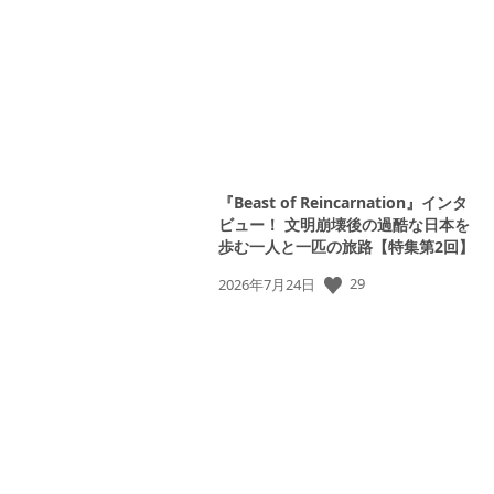
日:
『Beast of Reincarnation』インタ
ビュー！ 文明崩壊後の過酷な日本を
歩む一人と一匹の旅路【特集第2回】
公
29
2026年7月24日
開
日: