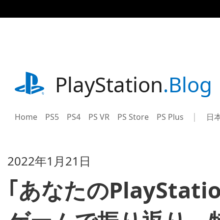
記
事
に
ス
キ
ッ
プ
playstation.com
PlayStation
.Blog
Home
PS5
PS4
PS VR
PS Store
PS Plus
日
Sel
Cur
a
reg
reg
2022年1月21日
｢あなたのPlayStat