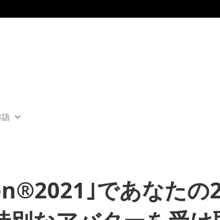
本語
ect
rent
ion:
ion
ion®2021｣であなたの