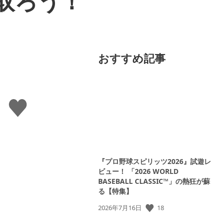
取ろう！
おすすめ記事
い
い
ね
す
る
『プロ野球スピリッツ2026』試遊レ
ビュー！ 「2026 WORLD
BASEBALL CLASSIC™」の熱狂が蘇
る【特集】
公
18
2026年7月16日
開