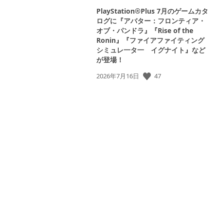
PlayStation®Plus 7月のゲームカタ
ログに『アバター：フロンティア・
オブ・パンドラ』『Rise of the
Ronin』『ファイアファイティング
シミュレ一タ一 イグナイト』など
が登場！
公
47
2026年7月16日
開
日: