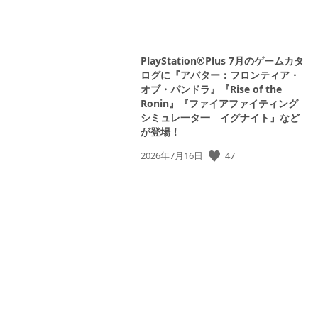
PlayStation®Plus 7月のゲームカタ
ログに『アバター：フロンティア・
オブ・パンドラ』『Rise of the
Ronin』『ファイアファイティング
シミュレ一タ一 イグナイト』など
が登場！
公
47
2026年7月16日
開
日: