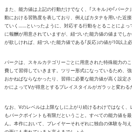
また、能力値は上記の行動だけでなく、｢スキル｣や｢パーク
動における習熟度を表しており、例えばカタナを用いた近接
ていく……といったように、対応する行動をとることによっ
に報酬が用意されていますが、紐づいた能力値の値までしか
が欲しければ、紐づいた能力値である｢反応｣の値が10以上
パークは、スキルカテゴリーごとに用意された特殊能力のこ
費して習得していきます。ツリー形式になっているため、強
おかねばならなかったり、習得に必要な能力値が高く設定さ
かによってVが得意とするプレイスタイルがガラッと変わる
なお、Vのレベルは上限なしに上がり続けるわけではなく、
もパークポイントも有限だということ。すべての能力値を最
ん。本作において、プレイヤーそれぞれに独自の体験を与え
の面にも表れていると言えるでしょう。