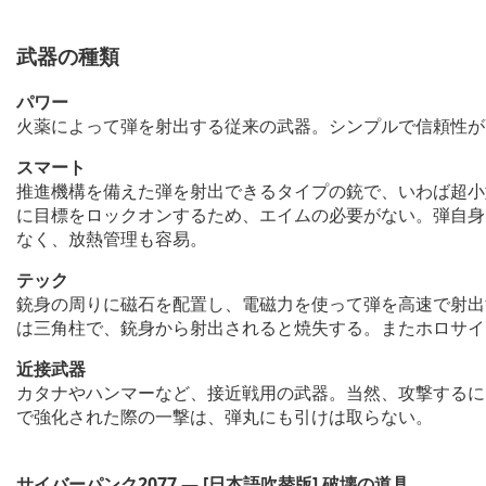
武器の種類
パワー
火薬によって弾を射出する従来の武器。シンプルで信頼性が
スマート
推進機構を備えた弾を射出できるタイプの銃で、いわば超小
に目標をロックオンするため、エイムの必要がない。弾自身
なく、放熱管理も容易。
テック
銃身の周りに磁石を配置し、電磁力を使って弾を高速で射出
は三角柱で、銃身から射出されると焼失する。またホロサイ
近接武器
カタナやハンマーなど、接近戦用の武器。当然、攻撃するに
で強化された際の一撃は、弾丸にも引けは取らない。
サイバーパンク2077 — [日本語吹替版] 破壊の道具