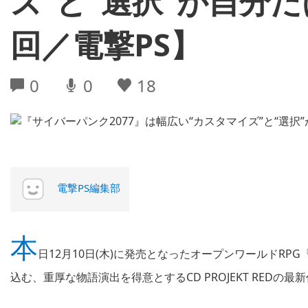
ズ”と“選択”が自分
回／電撃PS】
0
0
18
電撃PS編集部
本
日12月10日(木)に発売となったオープンワールドRP
込む、重厚な物語演出を得意とするCD PROJEKT RED