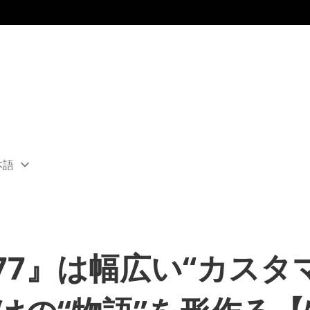
本語
ect
rent
ion:
ion
77』は幅広い“カスタ