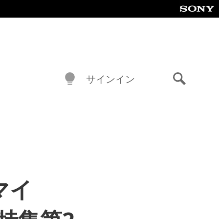
サインイン
検
索
マイ