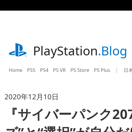
記
事
に
ス
キ
ッ
プ
playstation.com
PlayStation
.Blog
Home
PS5
PS4
PS VR
PS Store
PS Plus
日
Sel
Cur
a
reg
reg
2020年12月10日
『サイバーパンク20