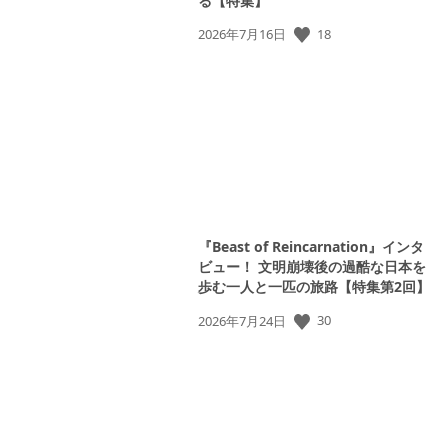
る【特集】
公
18
2026年7月16日
開
日:
View
and
download
image
『Beast of Reincarnation』インタ
ビュー！ 文明崩壊後の過酷な日本を
歩む一人と一匹の旅路【特集第2回】
公
30
2026年7月24日
開
日: