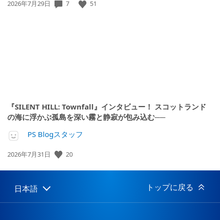
公
7
51
2026年7月29日
開
日:
『SILENT HILL: Townfall』インタビュー！ スコットランド
の海に浮かぶ孤島を深い霧と静寂が包み込む──
PS Blogスタッフ
公
20
2026年7月31日
開
日:
トップに戻る
日本語
Select
Current
a
region:
region