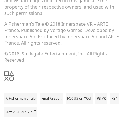
and visual images depicted in this game are the
property of their respective owners, and used with
such permissions.
A Fisherman’s Tale © 2018 Innerspace VR – ARTE
France. Published by Vertigo Games. Developed by
Innerspace VR. Produced by Innerspace VR and ARTE
France. All rights reserved.
© 2018. Smilegate Entertainment, Inc. All Rights
Reserved.
A Fisherman's Tale
Final Assault
FOCUS on YOU
PS VR
PS4
エースコンバット 7