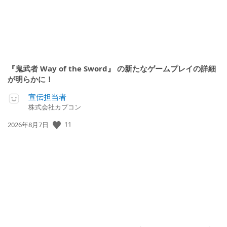
『鬼武者 Way of the Sword』 の新たなゲームプレイの詳細
が明らかに！
宣伝担当者
株式会社カプコン
公
11
2026年8月7日
開
日: