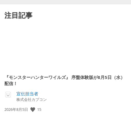
注目記事
『モンスターハンターワイルズ』 序盤体験版が8月5日（水）
配信！
宣伝担当者
株式会社カプコン
公
15
2026年8月5日
開
日: