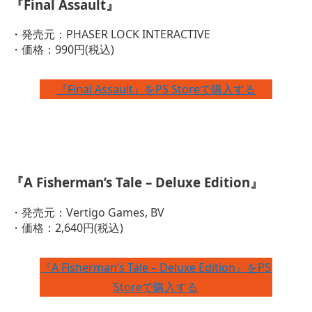
『Final Assault』
・発売元：PHASER LOCK INTERACTIVE
・価格：990円(税込)
『Final Assault』をPS Storeで購入する
『A Fisherman’s Tale – Deluxe Edition』
・発売元：Vertigo Games, BV
・価格：2,640円(税込)
『A Fisherman’s Tale – Deluxe Edition』をPS
Storeで購入する