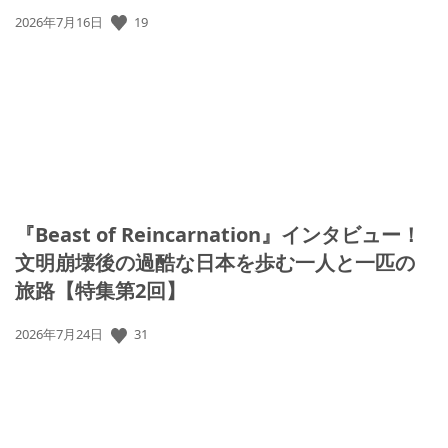
公
19
2026年7月16日
開
日:
『Beast of Reincarnation』インタビュー！
文明崩壊後の過酷な日本を歩む一人と一匹の
旅路【特集第2回】
公
31
2026年7月24日
開
日: