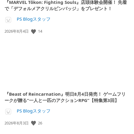
『MARVEL Tōkon: Fighting Souls』店頭体験会開催！ 先着
で「デフォルメアクリルピンバッジ」をプレゼント！
PS Blogスタッフ
公
14
2026年8月4日
開
日:
『Beast of Reincarnation』明日8月4日発売！ ゲームフリ
ークが贈る“一人と一匹のアクションRPG”【特集第3回】
PS Blogスタッフ
公
26
2026年8月3日
開
日: