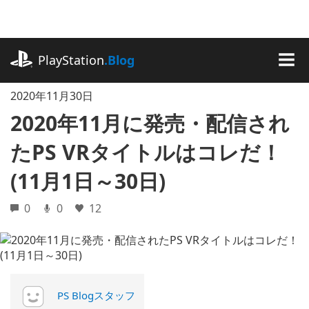
記
事
に
playstation.com
ス
PlayStation
.Blog
キ
MEN
ッ
2020年11月30日
プ
2020年11月に発売・配信され
たPS VRタイトルはコレだ！
(11月1日～30日)
0
0
12
PS Blogスタッフ