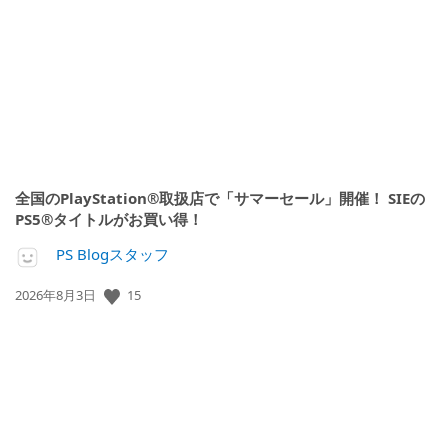
開
日:
全国のPlayStation®取扱店で「サマーセール」開催！ SIEの
PS5®タイトルがお買い得！
PS Blogスタッフ
15
公
2026年8月3日
開
日: