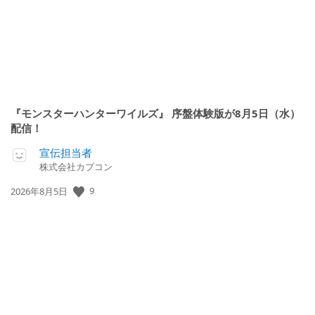
『モンスターハンターワイルズ』 序盤体験版が8月5日（水）
配信！
宣伝担当者
株式会社カプコン
9
公
2026年8月5日
開
日: