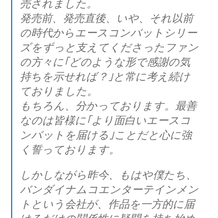
売されました。
発売前、発売直後、いや、それ以前
の時代からエースコンバットシリー
ズをずっと支えてくださったファン
の方々に｢どのような形で感謝の気
持ちを示せれば？｣と常に考え続け
ておりました。
もちろん、分かっております。最善
なのは皆様に｢より面白いエースコ
ンバットを届ける｣ことだと心に強
く誓っております。
しかしながら昨今、もはや僕たち、
バンダイナムコエンターテインメン
トという会社が、作品を一方的に届
けるだけの関係性に疑問を持ち始め