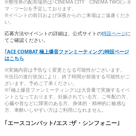
※整理券の配布場所は｢CINEMA CITY CINEMA TWO(シネ
マ・ツー)｣を予定しております。
※イベントの前日および深夜からのご来場はご遠慮くださ
い。
応募方法やイベントの詳細は、公式サイトの
特設ページ
に
てご確認ください。
｢ACE COMBAT 極上爆音ファンミーティング｣特設ページ
はこちら
※実施内容は予告なく変更となる可能性がございます。
※当日の進行状況により、終了時間が前後する可能性がご
ざいます。予めご了承ください。
※｢極上爆音ファンミーティング｣は大音量で実施するイベ
ントとなっております。妊娠されている方、ご年配の方、
心臓や首などに障害のある方、身体的・精神的に敏感な
方、車酔いしやすい方はご利用になれません。
｢エースコンバット/エス :ザ・シンフォニー｣