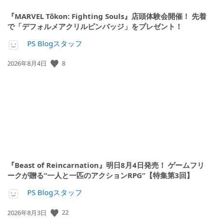
『MARVEL Tōkon: Fighting Souls』店頭体験会開催！ 先着
で「デフォルメアクリルピンバッジ」をプレゼント！
PS Blogスタッフ
8
公
2026年8月4日
開
日:
『Beast of Reincarnation』明日8月4日発売！ ゲームフリ
ークが贈る“一人と一匹のアクションRPG”【特集第3回】
PS Blogスタッフ
22
公
2026年8月3日