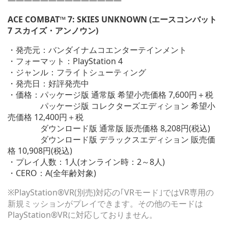
ィ
ン
ACE COMBAT™ 7: SKIES UNKNOWN (エースコンバット
ド
7 スカイズ・アンノウン)
ウ
で
・発売元：バンダイナムコエンターテインメント
開
・フォーマット：PlayStation 4
く)
・ジャンル：フライトシューティング
・発売日：好評発売中
・価格：パッケージ版 通常版 希望小売価格 7,600円＋税
パッケージ版 コレクターズエディション 希望小
売価格 12,400円＋税
ダウンロード版 通常版 販売価格 8,208円(税込)
ダウンロード版 デラックスエディション 販売価
格 10,908円(税込)
・プレイ人数：1人(オンライン時：2～8人)
・CERO：A(全年齢対象)
※PlayStation®VR(別売)対応の｢VRモード｣ではVR専用の
新規ミッションがプレイできます。その他のモードは
PlayStation®VRに対応しておりません。