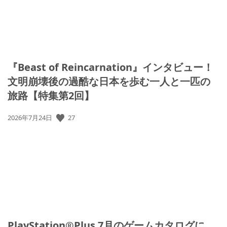
『Beast of Reincarnation』インタビュー！
文明崩壊後の過酷な日本を歩む一人と一匹の
旅路【特集第2回】
27
公
2026年7月24日
開
日:
PlayStation®Plus 7月のゲームカタログに