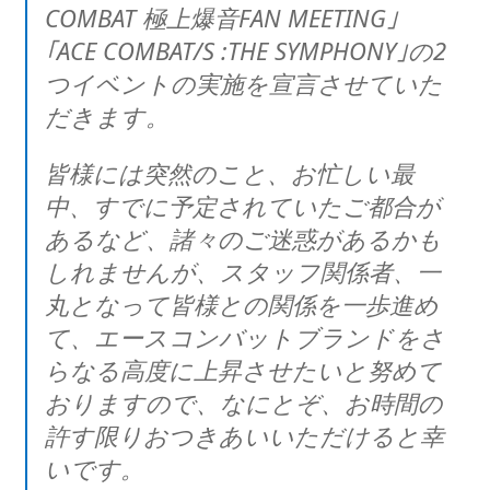
COMBAT 極上爆音FAN MEETING｣
｢ACE COMBAT/S :THE SYMPHONY｣の2
つイベントの実施を宣言させていた
だきます。
皆様には突然のこと、お忙しい最
中、すでに予定されていたご都合が
あるなど、諸々のご迷惑があるかも
しれませんが、スタッフ関係者、一
丸となって皆様との関係を一歩進め
て、エースコンバットブランドをさ
らなる高度に上昇させたいと努めて
おりますので、なにとぞ、お時間の
許す限りおつきあいいただけると幸
いです。