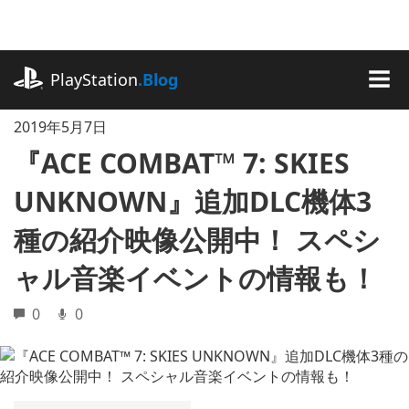
記
事
に
playstation.com
ス
PlayStation
.Blog
キ
MEN
ッ
2019年5月7日
プ
『ACE COMBAT™ 7: SKIES
UNKNOWN』追加DLC機体3
種の紹介映像公開中！ スペシ
ャル音楽イベントの情報も！
0
0